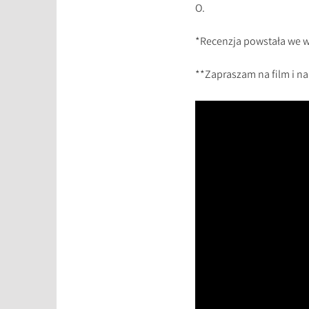
O.
*Recenzja powstała we 
**Zapraszam na film i n