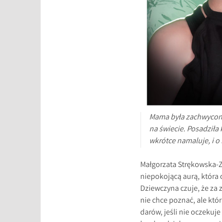
Mama była zachwycona
na świecie. Posadziła 
wkrótce namaluje, i o
Małgorzata Strękowska-
niepokojącą aurą, która 
Dziewczyna czuje, że za 
nie chce poznać, ale któ
darów, jeśli nie oczekuje