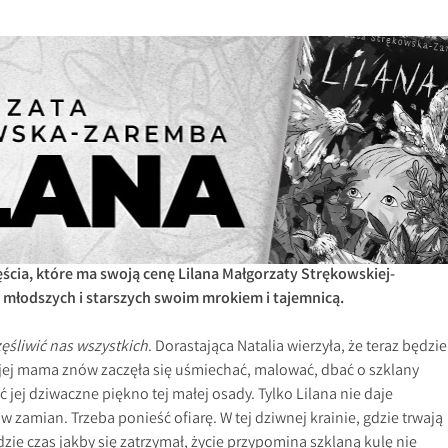
ęścia, które ma swoją cenę Lilana Małgorzaty Strękowskiej-
 młodszych i starszych swoim mrokiem i tajemnicą.
ęśliwić nas wszystkich
. Dorastająca Natalia wierzyła, że teraz będzie
u jej mama znów zaczęła się uśmiechać, malować, dbać o szklany
jej dziwaczne piękno tej małej osady. Tylko Lilana nie daje
 w zamian. Trzeba ponieść ofiarę. W tej dziwnej krainie, gdzie trwają
dzie czas jakby się zatrzymał, życie przypomina szklaną kulę nie