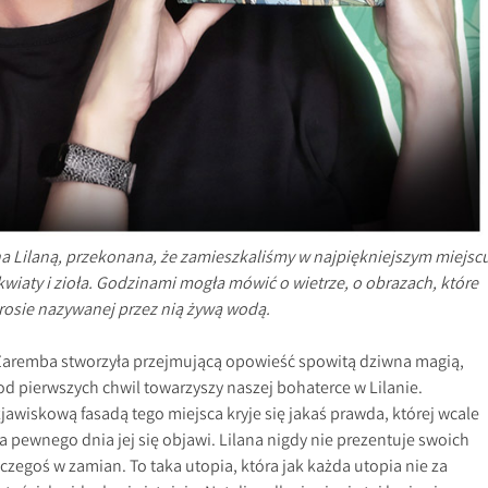
 Lilaną, przekonana, że zamieszkaliśmy w najpiękniejszym miejsc
kwiaty i zioła. Godzinami mogła mówić o wietrze, o obrazach, które
 rosie nazywanej przez nią żywą wodą.
Zaremba stworzyła przejmującą opowieść spowitą dziwna magią,
od pierwszych chwil towarzyszy naszej bohaterce w Lilanie.
zjawiskową fasadą tego miejsca kryje się jakaś prawda, której wcale
ra pewnego dnia jej się objawi. Lilana nigdy nie prezentuje swoich
 czegoś w zamian. To taka utopia, która jak każda utopia nie za