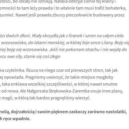
ości, bo ideały nie istnieją. Natalia odkryje cienie tej krainy i
iemności to tam leży prawda i to właśnie tam musi trafić bohaterka,
ozumieć. Nawet jeśli prawda zburzy pieczołowicie budowany przez
i dwóch dłoni. Miały skrzydła jak z firanek i szron na całym ciele.
rzosowisko, do latarni morskiej, w której bije serce Lilany. Boję si
dziej boję się wrzosowiska. Jeśli nie pokonam strachu i nie wejdę do
cu swe siły, stanie się coś złego
ka czytelnika. Rzuca na niego czar od pierwszych stron, tak jak
rej opowiada. Pragniemy uwierzyć, że takie miejsce mogłoby
i, taka enklawa wszelkiej szczęśliwości, w której nawet smutne
 od nowa. Ale Małgorzata Strękowska-Zaremba snuje inne plany,
z magii, w którą tak bardzo pragnęliśmy wierzyć.
olią, dojrzałością i swoim pięknem zaskoczy zarówno nastolatki,
ch ręce wpadnie.