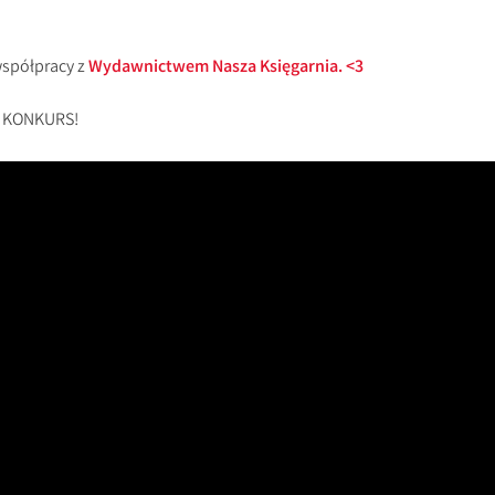
współpracy z
Wydawnictwem Nasza Księgarnia. <3
a KONKURS!