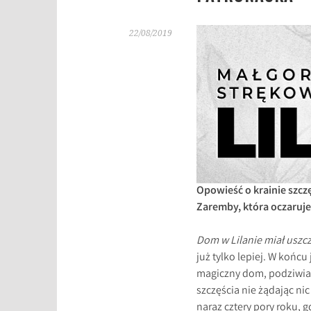
22/08/2019
Opowieść o krainie szcz
Zaremby, która oczaruje
Dom w Lilanie miał uszcz
już tylko lepiej. W końc
magiczny dom, podziwiać 
szczęścia nie żądając nic
naraz cztery pory roku, g