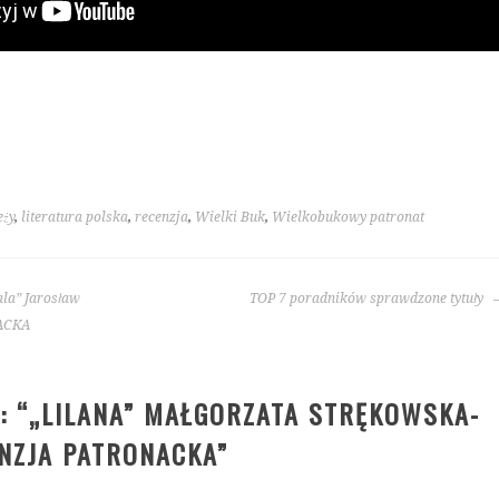
eży
,
literatura polska
,
recenzja
,
Wielki Buk
,
Wielkobukowy patronat
ala” Jarosław
TOP 7 poradników sprawdzone tytuły
NACKA
: “
„LILANA” MAŁGORZATA STRĘKOWSKA-
NZJA PATRONACKA
”