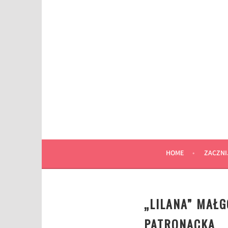
Przeskocz
do
wpisu
HOME
ZACZNI
„LILANA” MAŁ
PATRONACKA