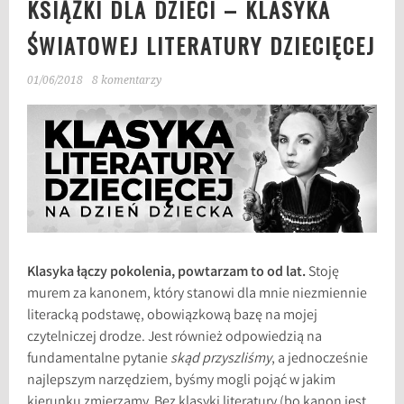
KSIĄŻKI DLA DZIECI – KLASYKA
ŚWIATOWEJ LITERATURY DZIECIĘCEJ
01/06/2018
8 komentarzy
Klasyka łączy pokolenia, powtarzam to od lat.
Stoję
murem za kanonem, który stanowi dla mnie niezmiennie
literacką podstawę, obowiązkową bazę na mojej
czytelniczej drodze. Jest również odpowiedzią na
fundamentalne pytanie
skąd przyszliśmy
, a jednocześnie
najlepszym narzędziem, byśmy mogli pojąć w jakim
kierunku zmierzamy. Bez klasyki literatury (bo kanon jest