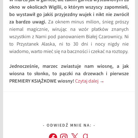
W marcu jak w garncu, ale takim garncu wystawionym za
okno w okolicach Wigilii, o którym wszyscy zapomnieli,
bo wystawił go jakiś przyjezdny wujek i nikt nie zwrócił
za bardzo uwagi.
Za oknem minus milion, śnieg prószy
niemal magicznie, wirując na wzór płatków znanych
wszystkim z Narni pod panowaniem Białej Czarownicy. Ni
to Przystanek Alaska, ni to 30 dni i nocy nigdy nie
wiadomo, warto mieć się na baczności i czekać na roztopy.
Jednocześnie, marzec zwiastuje nam wiosnę, a jak
wiosna to słonko, to pączki na drzewach i pierwsze
PREMIERY KSIĄŻKOWE wiosny!
Czytaj dalej
→
ODWIEDŹ MNIE NA:
Facebook
Instagram
X
Goodreads