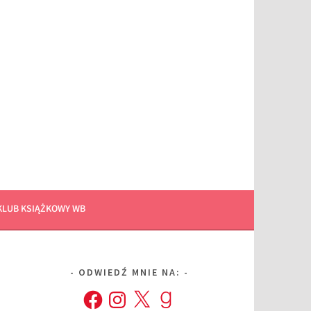
KLUB KSIĄŻKOWY WB
ODWIEDŹ MNIE NA:
Facebook
Instagram
X
Goodreads