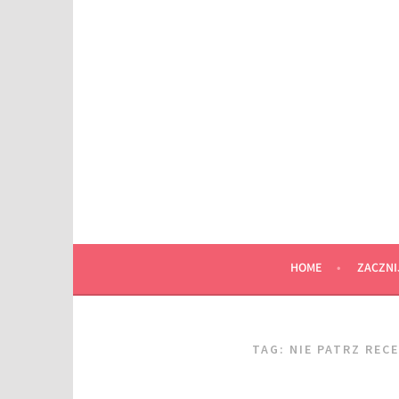
Przeskocz
do
wpisu
HOME
ZACZNI
TAG:
NIE PATRZ REC