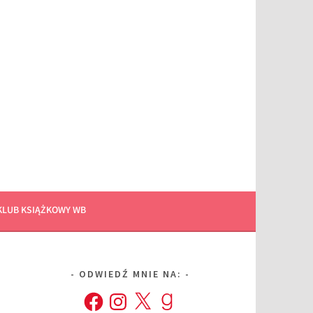
KLUB KSIĄŻKOWY WB
ODWIEDŹ MNIE NA:
Facebook
Instagram
X
Goodreads