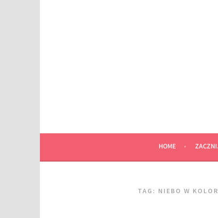
Przeskocz
do
wpisu
HOME
ZACZNI
TAG:
NIEBO W KOLOR