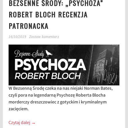
BEZSENNE ŚRODY: „PSYCHOZA”
ROBERT BLOCH RECENZJA
PATRONACKA
16/10/2019
Zostaw komentarz
W Bezsenną Środę czeka na nas niejaki Norman Bates,
czyli pora na legendarną Psychozę Roberta Blocha
morderczy dreszczowiec z gotyckim i kryminalnym
zacięciem.
Czytaj dalej
→