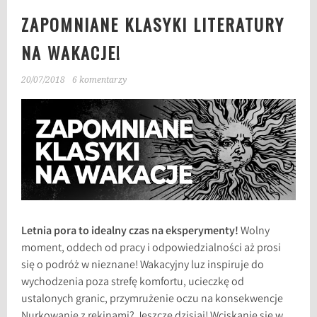
ZAPOMNIANE KLASYKI LITERATURY
NA WAKACJE!
20/07/2018
6 komentarzy
Letnia pora to idealny czas na eksperymenty!
Wolny
moment, oddech od pracy i odpowiedzialności aż prosi
się o podróż w nieznane! Wakacyjny luz inspiruje do
wychodzenia poza strefę komfortu, ucieczkę od
ustalonych granic, przymrużenie oczu na konsekwencje
Nurkowanie z rekinami? Jeszcze dzisiaj! Wciskanie się w