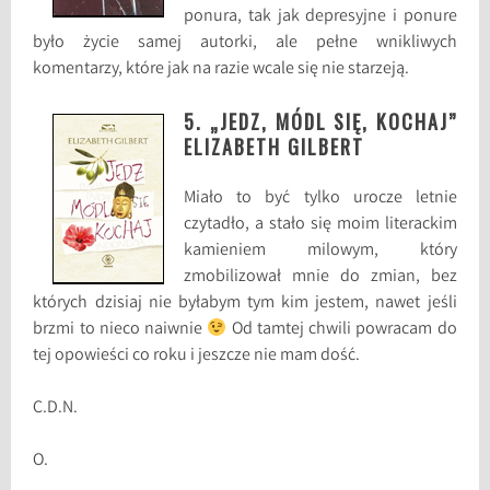
ponura, tak jak depresyjne i ponure
było życie samej autorki, ale pełne wnikliwych
komentarzy, które jak na razie wcale się nie starzeją.
5. „JEDZ, MÓDL SIĘ, KOCHAJ”
ELIZABETH GILBERT
Miało to być tylko urocze letnie
czytadło, a stało się moim literackim
kamieniem milowym, który
zmobilizował mnie do zmian, bez
których dzisiaj nie byłabym tym kim jestem, nawet jeśli
brzmi to nieco naiwnie
Od tamtej chwili powracam do
tej opowieści co roku i jeszcze nie mam dość.
C.D.N.
O.