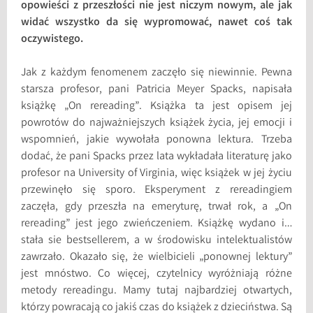
opowieści z przeszłości nie jest niczym nowym, ale jak
widać wszystko da się wypromować, nawet coś tak
oczywistego.
Jak z każdym fenomenem zaczęło się niewinnie. Pewna
starsza profesor, pani Patricia Meyer Spacks, napisała
książkę „On rereading”. Książka ta jest opisem jej
powrotów do najważniejszych książek życia, jej emocji i
wspomnień, jakie wywołała ponowna lektura. Trzeba
dodać, że pani Spacks przez lata wykładała literaturę jako
profesor na University of Virginia, więc książek w jej życiu
przewinęło się sporo. Eksperyment z rereadingiem
zaczęła, gdy przeszła na emeryturę, trwał rok, a „On
rereading” jest jego zwieńczeniem. Książkę wydano i…
stała sie bestsellerem, a w środowisku intelektualistów
zawrzało. Okazało się, że wielbicieli „ponownej lektury”
jest mnóstwo. Co więcej, czytelnicy wyróżniają różne
metody rereadingu. Mamy tutaj najbardziej otwartych,
którzy powracają co jakiś czas do książek z dzieciństwa. Są