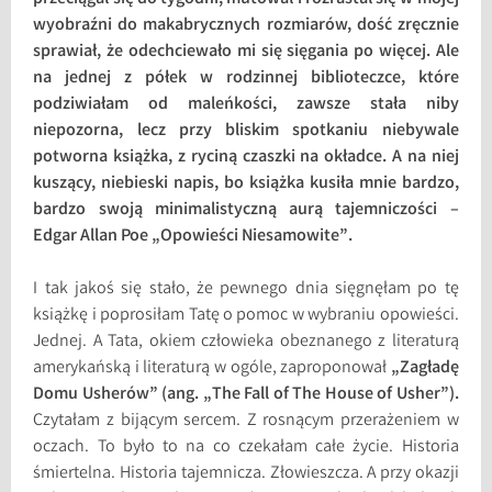
wyobraźni do makabrycznych rozmiarów, dość zręcznie
sprawiał, że odechciewało mi się sięgania po więcej. Ale
na jednej z półek w rodzinnej biblioteczce, które
podziwiałam od maleńkości, zawsze stała niby
niepozorna, lecz przy bliskim spotkaniu niebywale
potworna książka, z ryciną czaszki na okładce. A na niej
kuszący, niebieski napis, bo książka kusiła mnie bardzo,
bardzo swoją minimalistyczną aurą tajemniczości –
Edgar Allan Poe „Opowieści Niesamowite”.
I tak jakoś się stało, że pewnego dnia sięgnęłam po tę
książkę i poprosiłam Tatę o pomoc w wybraniu opowieści.
Jednej. A Tata, okiem człowieka obeznanego z literaturą
amerykańską i literaturą w ogóle, zaproponował
„Zagładę
Domu Usherów” (ang. „The Fall of The House of Usher”).
Czytałam z bijącym sercem. Z rosnącym przerażeniem w
oczach. To było to na co czekałam całe życie. Historia
śmiertelna. Historia tajemnicza. Złowieszcza. A przy okazji