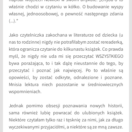
napisał Wojciech Nowicki w swoim artykule: „Chyba o to
właśnie chodzi w czytaniu w kółko. O budowanie wyspy
własnej, jednoosobowej, o pewność następnego zdania
(…).”
Jako czytelniczka zakochana w literaturze od dziecka (u
nas to rodzinne) nigdy nie potrafiłabym zostać rereaderką,
która ogranicza czytanie do kilkunastu książek. Co prawda
myśl, że nigdy nie uda mi się przeczytać WSZYSTKIEGO
bywa porażająca, to i tak dążę nieustannie do tego, by
przeczytać i poznać jak najwięcej. Po to właśnie są
opowieści, by zostać odkryte, odnalezione i poznane.
Mnisia lektura niech pozostanie w średniowiecznych
wspomnieniach.
Jednak pomimo obsesji poznawania nowych historii,
sama również lubię powracać do ulubionych książek.
Niektóre czytałam tylko raz i tęsknię za nimi, jak za długo
wyczekiwanymi przyjaciółmi, a niektóre są ze mną zawsze.