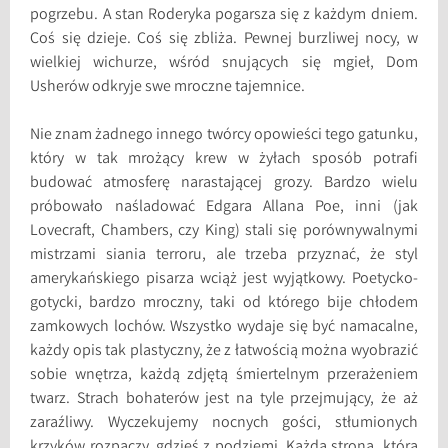
pogrzebu. A stan Roderyka pogarsza się z każdym dniem.
Coś się dzieje. Coś się zbliża. Pewnej burzliwej nocy, w
wielkiej wichurze, wśród snujących się mgieł, Dom
Usherów odkryje swe mroczne tajemnice.
Nie znam żadnego innego twórcy opowieści tego gatunku,
który w tak mrożący krew w żyłach sposób potrafi
budować atmosferę narastającej grozy. Bardzo wielu
próbowało naśladować Edgara Allana Poe, inni (jak
Lovecraft, Chambers, czy King) stali się porównywalnymi
mistrzami siania terroru, ale trzeba przyznać, że styl
amerykańskiego pisarza wciąż jest wyjątkowy. Poetycko-
gotycki, bardzo mroczny, taki od którego bije chłodem
zamkowych lochów. Wszystko wydaje się być namacalne,
każdy opis tak plastyczny, że z łatwością można wyobrazić
sobie wnętrza, każdą zdjętą śmiertelnym przerażeniem
twarz. Strach bohaterów jest na tyle przejmujący, że aż
zaraźliwy. Wyczekujemy nocnych gości, stłumionych
krzyków rozpaczy, gdzieś z podziemi. Każda strona, która