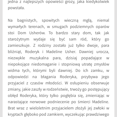
jedna z najlepszych opowieści grozy, jaka kiedykolwiek
powstała.
Na bagnistych, spowitych wieczną mgłą, niemal
wymarłych terenach, w smugach podziemnych oparów
stoi Dom Usherów. To bardzo stary dom, tak jak
starożytnym wydaje się być sam ród, który go
zamieszkuje. Z rodziny zostało już tylko dwoje, para
bliźniąt, Roderyk i Madeline Usher. Dawniej urocza,
niezwykle muzykalna para, dzisiaj popadające w
niepokojące niedomaganie i stopniową utratę zmysłów
widma tych, którymi byli dawniej. Do ich zamku, w
odpowiedzi na błagania Roderyka, przybywa jego
przyjaciel z czasów młodości. W osłupieniu obserwuje
zmiany, jakie zaszły w rodzeństwie, trwoży go postępujący
obłęd Roderyka, który tylko pogłębia się, zmieniając w
narastające nerwowe podniecenie po śmierci Madeline.
Brat wraz z wieloletnim przyjacielem złożyli jej zwłoki w
kryptach głęboko pod zamkiem, wyczekując prawdziwego