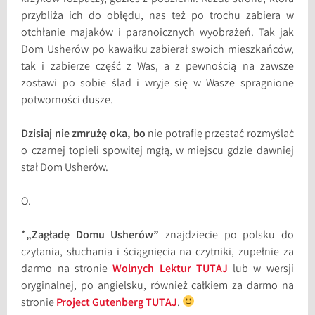
przybliża ich do obłędu, nas też po trochu zabiera w
otchłanie majaków i paranoicznych wyobrażeń. Tak jak
Dom Usherów po kawałku zabierał swoich mieszkańców,
tak i zabierze część z Was, a z pewnością na zawsze
zostawi po sobie ślad i wryje się w Wasze spragnione
potworności dusze.
Dzisiaj nie zmrużę oka, bo
nie potrafię przestać rozmyślać
o czarnej topieli spowitej mgłą, w miejscu gdzie dawniej
stał Dom Usherów.
O.
*
„Zagładę Domu Usherów”
znajdziecie po polsku do
czytania, słuchania i ściągnięcia na czytniki, zupełnie za
darmo na stronie
Wolnych Lektur TUTAJ
lub w wersji
oryginalnej, po angielsku, również całkiem za darmo na
stronie
Project Gutenberg TUTAJ
.