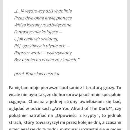
„(…)A wędrowcy dziś w dolinie
Przez dwa okna krwią płonące
Widzą kształty rozdźwięczone
Fantastycznie kołujące —
I, jak rzeki wir szalonej,
Rój zgrzytliwych płynie ech —
Poprzez wrota — wykrzywiony
Bez uśmiechu w wieczny śmiech.”
przeł. Bolesław Leśmian
Pamiętam moje pierwsze spotkanie z literaturą grozy. To
wcale nie było tak, że do horrorów jakoś mnie specjalnie
ciągnęło. Chociaż z jednej strony uwielbiałam się bać,
oglądać w odcinkach „Are You Afraid of The Dark?”, czy
pokątnie natrafiać na „Opowieści z krypty”, to jednak
strach, który towarzyszył mi przez kolejne dni, a czasami
przeciągał się do tygodni, mutował i rozrastał się w mojej