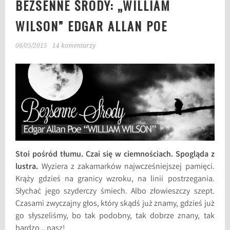
BEZSENNE ŚRODY: „WILLIAM
WILSON” EDGAR ALLAN POE
06/05/2015
14 komentarzy
Stoi pośród tłumu. Czai się w ciemnościach. Spogląda z
lustra.
Wyziera z zakamarków najwcześniejszej pamięci.
Krąży gdzieś na granicy wzroku, na linii postrzegania.
Słychać jego szyderczy śmiech. Albo złowieszczy szept.
Czasami zwyczajny głos, który skądś już znamy, gdzieś już
go słyszeliśmy, bo tak podobny, tak dobrze znany, tak
bardzo… nasz!