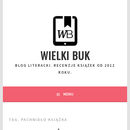
Przeskocz
do
wpisu
WIELKI BUK
BLOG LITERACKI. RECENZJE KSIĄŻEK OD 2012
ROKU.
MENU
TAG:
PACHNIDŁO KSIĄŻKA