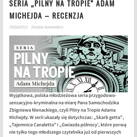
SERIA „PILNY NA TROPIE” ADAM
MICHEJDA – RECENZJA
20/04/2021
Zostaw komentarz
Wyjątkowa, polska młodzieżowa seria przygodowo-
sensacyjno-kryminalna na miarę Pana Samochodzika
Zbigniewa Nienackiego, czyli Pilny na Tropie Adama
Michejdy. W serii ukazały się dotychczas: „Skarb getta”,
„Tajemnica Canaletta” i „Gwiazda północy’, które porwą
nie tylko tego młodszego czytelnika już od pierwszych