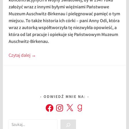
koncentracyjnych II Wojny Światowej, by w 1947 roku
założyć wraz z innymi byłymi więźniami Państwowe
Muzeum Auschwitz-Birkenau i pielęgnować pamięć o tym
miejscu. To także historia ich córki – pani Anny Odi, która
wraz z autorką współtworzyła tę niezwykła opowieść, a
która od lat pracuje i opiekuje się Państwowym Muzeum
Auschwitz-Birkenau.
Czytaj dalej
→
ODWIEDŹ MNIE NA:
Facebook
Instagram
X
Goodreads
Szukaj