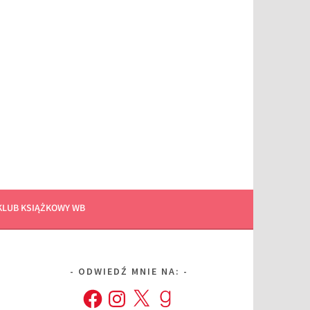
KLUB KSIĄŻKOWY WB
ODWIEDŹ MNIE NA:
Facebook
Instagram
X
Goodreads