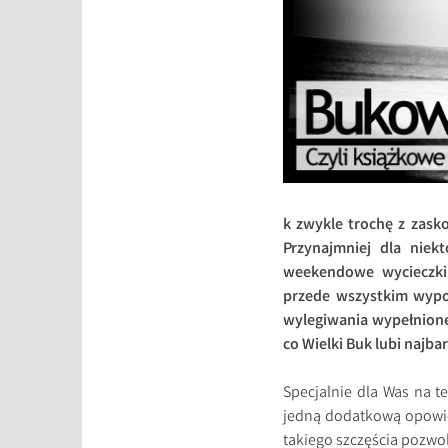
k zwykle trochę z zasko
Przynajmniej dla niek
weekendowe wycieczki. M
przede wszystkim wypoc
wylegiwania wypełnione 
co Wielki Buk lubi najba
Specjalnie dla Was na t
jedną dodatkową opowie
takiego szczęścia pozwol