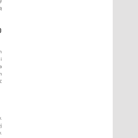
y
ą
O
n
i
a
m
ć
.
j
.