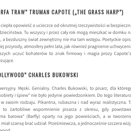
ARFA TRAW” TRUMAN CAPOTE („THE GRASS HARP”)
 ciepła opowieść o ucieczce od okrutnej rzeczywistości w bezpieczn
dzieciństwa. Tu wszyscy i przez cały rok mogą mieszkać w domku n
, a bezduszny świat zewnętrzny nie ma tam wstępu. Poetyckie opis
łej przyrody, atmosfery pełni lata, jak również pragnienie uchwyceni
bszych uczuć bohaterów to znak firmowy i magia prozy Capote’a
zujące.
HOLLYWOOD” CHARLES BUKOWSKI
ersyjny. Męski. Genialny. Charles Bukowski, to pisarz, dla któreg
kobiety i śpiew” nie było jedynie powiedzonkiem. Do tego literatura
w swoim rodzaju. Pikantna, rubaszna i nad wyraz realistyczna. T
ia to żartobliwe wspomnienie pisarza z okresu, gdy powstawa
Ćma barowa” (Barfly) oparty na jego powieściach, a w tworzeni
 miał szansę brać udział. Prześmiewcza, a jednocześnie szczera wizj
ywood.