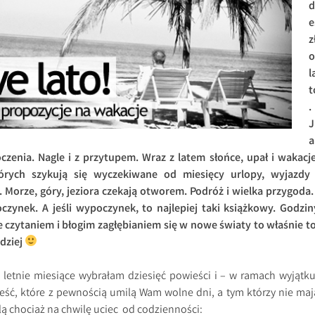
d
e
z
o
l
t
.
J
a
czenia. Nagle i z przytupem. Wraz z latem słońce, upał i wakacje
tórych szykują się wyczekiwane od miesięcy urlopy, wyjazdy 
orze, góry, jeziora czekają otworem. Podróż i wielka przygoda. 
zynek. A jeśli wypoczynek, to najlepiej taki książkowy. Godzin
czytaniem i błogim zagłębianiem się w nowe światy to właśnie to
rdziej
e letnie miesiące wybrałam dziesięć powieści i – w ramach wyjątku
ść, które z pewnością umilą Wam wolne dni, a tym którzy nie maj
ą chociaż na chwilę uciec od codzienności: