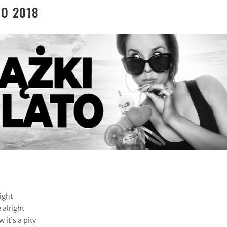
TO 2018
ight
 alright
it’s a pity