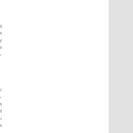
ą
a
y
a
.
o
.
a
ł
u
a