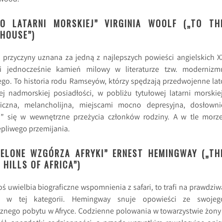
DO LATARNI MORSKIEJ” VIRGINIA WOOLF („TO TH
HOUSE”)
 przyczyny uznana za jedną z najlepszych powieści angielskich X
i jednocześnie kamień milowy w literaturze tzw. modernizm
go. To historia rodu Ramseyów, którzy spędzają przedwojenne lat
j nadmorskiej posiadłości, w pobliżu tytułowej latarni morskiej
giczna, melancholijna, miejscami mocno depresyjna, dosłowni
a” się w wewnętrzne przeżycia członków rodziny. A w tle morze
ępliwego przemijania.
IELONE WZGÓRZA AFRYKI” ERNEST HEMINGWAY („TH
 HILLS OF AFRICA”)
toś uwielbia biograficzne wspomnienia z safari, to trafi na prawdziw
ę w tej kategorii. Hemingway snuje opowieści ze swojeg
znego pobytu w Afryce. Codzienne polowania w towarzystwie żony 