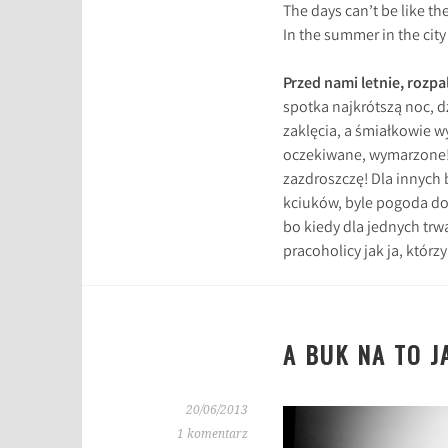
The days can’t be like th
In the summer in the city
Przed nami letnie, rozpa
spotka najkrótszą noc, d
zaklęcia, a śmiałkowie 
oczekiwane, wymarzone! 
zazdroszczę! Dla innych
kciuków, byle pogoda do
bo kiedy dla jednych trw
pracoholicy jak ja, którzy
A BUK NA TO J
20/06/2013
1 komentarz