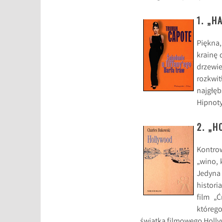
1. „H
Piękna,
krainę 
drzewie
rozkwit
najgłę
Hipnoty
2. „
Kontrow
„wino, 
Jedyna 
histor
film „
którego
światka filmowego Holl