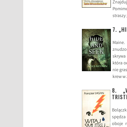
Znajdu
Pomimo 
straszy ;
7. „H
Maine.
znudzo
skrywa 
która o
nie gra
krew w 
8. „
TRIST
Bolączk
spędza 
oboje r