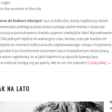
e night
 in the summer in the city
lone do białości miesiące!
Już za kilka dni, kiedy najdłuższy dzień
ziewczęta pobiegną przez pola zrywając polne kwiaty i szepcząc
wyruszą w poszukiwaniu kwiatu paproci nadejdzie lato! Wyczekiwane
Dla jednych będzie to wakacyjny czas, leniwy czas jak bardzo im
 będzie to moment odliczania do zaplanowanego urlopu i trzymania
pisała! A ja niezmiennie zanurzam się w rozpędzonym wirze pracy,
a sezon ogórkowy, to w jakiś tajemniczy sposób bywają tacy
 w robocie turlają się po pachy. Ale to nic nie szkodzi!
Czytaj dalej
→
AK NA LATO
a