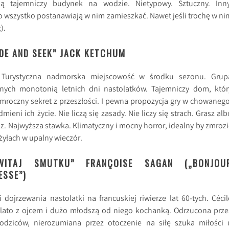
ją tajemniczy budynek na wodzie. Nietypowy. Sztuczny. Inny
wszystko postanawiają w nim zamieszkać. Nawet jeśli trochę w ni
).
IDE AND SEEK” JACK KETCHUM
 Turystyczna nadmorska miejscowość w środku sezonu. Grup
nych monotonią letnich dni nastolatków. Tajemniczy dom, któr
mroczny sekret z przeszłości. I pewna propozycja gry w chowanego
dmieni ich życie. Nie liczą się zasady. Nie liczy się strach. Grasz alb
sz. Najwyższa stawka. Klimatyczny i mocny horror, idealny by zmrozi
żyłach w upalny wieczór.
WITAJ SMUTKU” FRANÇOISE SAGAN („BONJOU
ESSE”)
i dojrzewania nastolatki na francuskiej riwierze lat 60-tych. Cécil
lato z ojcem i dużo młodszą od niego kochanką. Odrzucona prze
odziców, nierozumiana przez otoczenie na siłę szuka miłości 