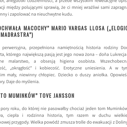
iół, anegdotki codzienności, a przede wszystkim rewelacyjne opis
acji między polującymi sprawią, że ci mniej wrażliwi sami zapragn
wanny i zapolować na nieuchwytne kudu.
POCHWAŁA MACOCHY” MARIO VARGAS LLOSA („ELOGI
 MADRASTRA”)
 perwersyjna, przepełniona namiętnością historia rodziny Do
ta, którego największą pasją jest jego nowa żona – doña Lukrecja 
zne malarstwo, a obsesją higiena osobista. Wszechobecn
ność, „okrągłość” i kobiecość. Erotyczne uniesienia. A w ty
kim mały, niewinny chłopiec. Dziecko o duszy aniołka. Opowieś
ry. Daje do myślenia.
ATO MUMINKÓW” TOVE JANSSON
 pory roku, do której nie pasowałby chociaż jeden tom Muminków
wa, ciepła i rodzinna historia, tym razem w duchu wielkie
wej przygody. Wielka powódź zmusza trolle do ewakuacji z Doliny