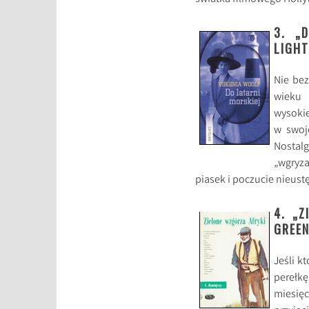
3. „
LIGHT
Nie bez
wieku 
wysokie
w swoje
Nostal
„wgryz
piasek i poczucie nieust
4. „Z
GREEN
Jeśli k
perełk
miesięc