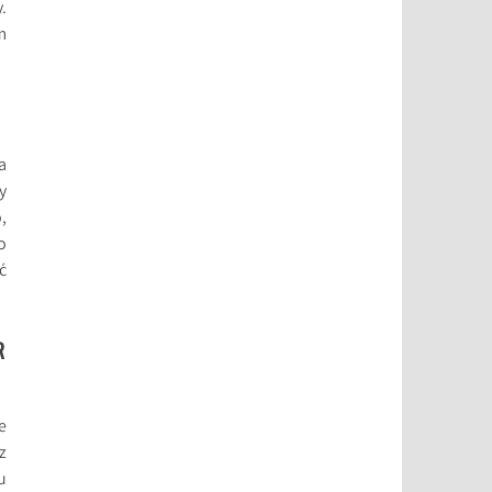
.
m
a
y
,
o
ć
R
e
z
u