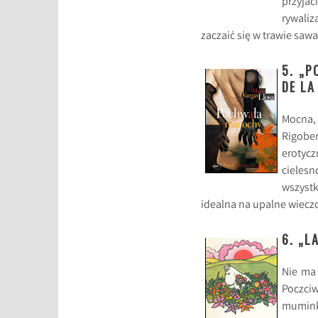
przyjac
rywaliz
zaczaić się w trawie sa
5. „
DE LA
Mocna,
Rigober
erotyc
cieles
wszyst
idealna na upalne wieczo
6. „L
Nie ma
Poczci
muminko