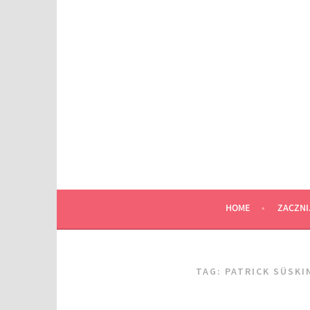
Przeskocz
do
wpisu
HOME
ZACZNI
TAG:
PATRICK SÜSKI