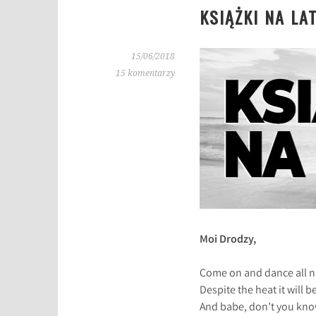
KSIĄŻKI NA LA
15/06/2018
15 komentarzy
Moi Drodzy,
Come on and dance all n
Despite the heat it will be
And babe, don’t you know 