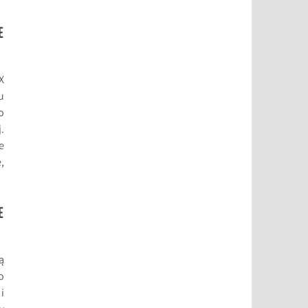
E
X
u
o
.
e
,
E
ą
o
i