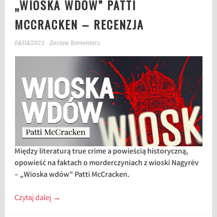
„WIOSKA WDÓW” PATTI
MCCRACKEN – RECENZJA
04/04/2023
Zostaw komentarz
Między literaturą true crime a powieścią historyczną,
opowieść na faktach o morderczyniach z wioski Nagyrév
– „Wioska wdów” Patti McCracken.
Czytaj dalej
→