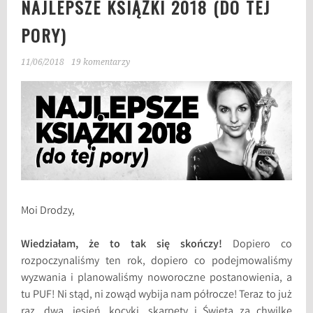
NAJLEPSZE KSIĄŻKI 2018 (DO TEJ
PORY)
11/06/2018
19 komentarzy
Moi Drodzy,
Wiedziałam, że to tak się skończy!
Dopiero co
rozpoczynaliśmy ten rok, dopiero co podejmowaliśmy
wyzwania i planowaliśmy noworoczne postanowienia, a
tu PUF! Ni stąd, ni zowąd wybija nam półrocze! Teraz to już
raz, dwa, jesień, kocyki, skarpety i Święta za chwilkę