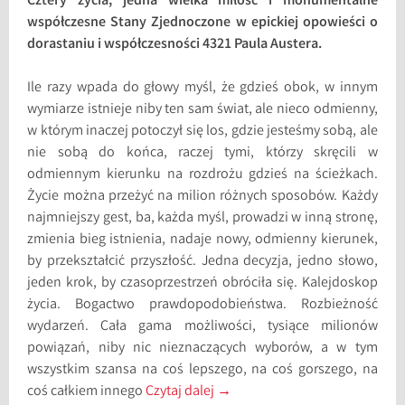
Cztery życia, jedna wielka miłość i monumentalne
współczesne Stany Zjednoczone w epickiej opowieści o
dorastaniu i współczesności 4321 Paula Austera.
Ile razy wpada do głowy myśl, że gdzieś obok, w innym
wymiarze istnieje niby ten sam świat, ale nieco odmienny,
w którym inaczej potoczył się los, gdzie jesteśmy sobą, ale
nie sobą do końca, raczej tymi, którzy skręcili w
odmiennym kierunku na rozdrożu gdzieś na ścieżkach.
Życie można przeżyć na milion różnych sposobów. Każdy
najmniejszy gest, ba, każda myśl, prowadzi w inną stronę,
zmienia bieg istnienia, nadaje nowy, odmienny kierunek,
by przekształcić przyszłość. Jedna decyzja, jedno słowo,
jeden krok, by czasoprzestrzeń obróciła się. Kalejdoskop
życia. Bogactwo prawdopodobieństwa. Rozbieżność
wydarzeń. Cała gama możliwości, tysiące milionów
powiązań, niby nic nieznaczących wyborów, a w tym
wszystkim szansa na coś lepszego, na coś gorszego, na
coś całkiem innego
Czytaj dalej
→