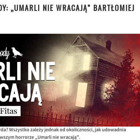
Y: „UMARLI NIE WRACAJĄ” BARTŁOMIEJ
wda? Wszystko zależy jednak od okoliczności, jak udowadnia
owszym horrorze „Umarli nie wracają”.