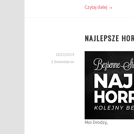
Czytaj dalej
→
NAJLEPSZE HO
18/12/2019
3 komentarze
Moi Drodzy,