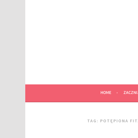
Przeskocz
do
wpisu
HOME
ZACZNI
TAG:
POTĘPIONA FI