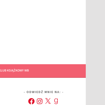
KLUB KSIĄŻKOWY WB
ODWIEDŹ MNIE NA:
Facebook
Instagram
X
Goodreads