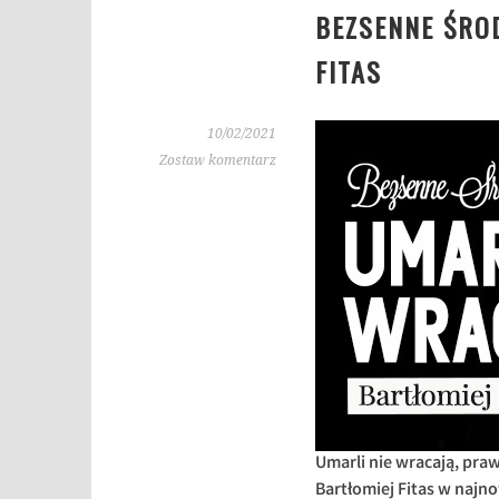
BEZSENNE ŚROD
FITAS
10/02/2021
Zostaw komentarz
Umarli nie wracają, pra
Bartłomiej Fitas w najn