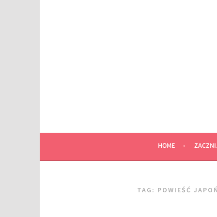
Przeskocz
do
wpisu
HOME
ZACZNI
TAG:
POWIEŚĆ JAPO