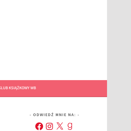
KLUB KSIĄŻKOWY WB
ODWIEDŹ MNIE NA:
Facebook
Instagram
X
Goodreads