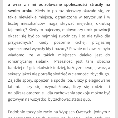
a wraz z nimi odizolowane społeczności straciły na
swoim uroku.
Kiedy to po raz pierwszy okazało się, że
takie niewielkie miejsca, ograniczone w terytorium i w
liczbę mieszkańców mogą skrywać niejedną, okrutną
tajemnicę? Kiedy to bajeczny, malowniczy urok prowincji
okazał się być co najmniej zwodniczy i to nie tylko dla
przyjezdnych? Kiedy pozornie cichej, przyjaznej
społeczności wyrosły kły i pazury? Pewnie od zawsze było
wiadomo, że w takich miejscach daleko jest do
romantycznej sielanki. Przeszłość jest tam obecna
bardziej niż gdziekolwiek indziej, każdy zna swoją twarz, a
sekrety jakoś nie potrafią siedzieć w ciemności zbyt długo.
Zajadłe spory, spojrzenia spode łba, urazy pielęgnowane
latami. Liczy się przynależność, liczy się rodzina i
najbliższe otoczenie. I dla zachowania spokoju można być
gotowym na wszystko, by zachować status quo.
Podobnie toczy się życie na Wyspach Owczych, jednym z