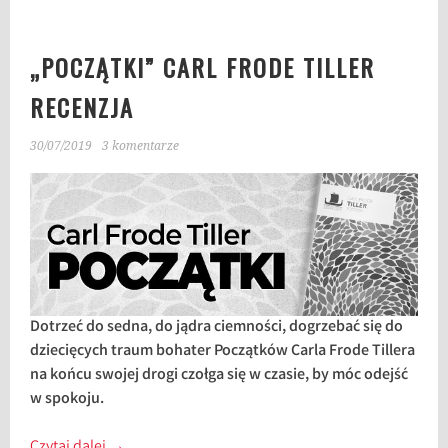
„POCZĄTKI” CARL FRODE TILLER
RECENZJA
30/07/2019
3 komentarze
Dotrzeć do sedna, do jądra ciemności, dogrzebać się do
dziecięcych traum bohater Początków Carla Frode Tillera
na końcu swojej drogi czołga się w czasie, by móc odejść
w spokoju.
Czytaj dalej
→