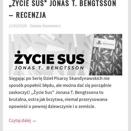
„ŻYCIE SUS” JONAS T. BENGTSSON
– RECENZJA
11/02/2020
Zostaw komentarz
Sięgając po Serię Dzieł Pisarzy Skandynawskich nie
sposób popełnić błędu, ale można dać się porządnie
zaskoczyć! „Życie Sus” Jonasa T. Bengtssona to
brutalna, ostra jak brzytwa, niemal przerysowana
opowieść o pewnej dziewczynie i o zemście.
Czytaj dalej
→