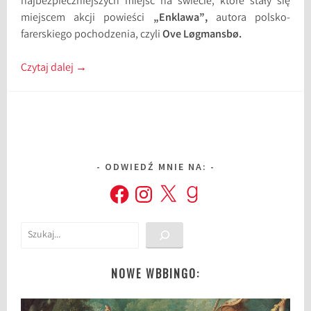
najbezpieczniejszych miejsc na świecie, które stały się
miejscem akcji powieści
„Enklawa”,
autora polsko-
farerskiego pochodzenia, czyli
Ove Løgmansbø.
Czytaj dalej
→
ODWIEDŹ MNIE NA:
Facebook
Instagram
X
Goodreads
Szukaj
NOWE WBBINGO: