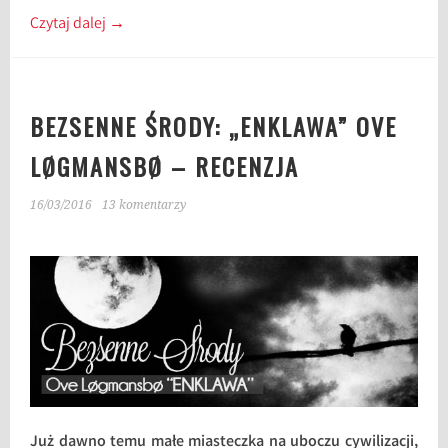
Czytaj dalej
→
BEZSENNE ŚRODY: „ENKLAWA” OVE
LØGMANSBØ – RECENZJA
16/03/2016
13 komentarzy
Już dawno temu małe miasteczka na uboczu cywilizacji,