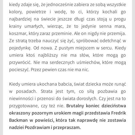
kiedy zdaje się, że jednocześnie zabiera ze sobą wszystkie
kolory, powietrze i wodę, to ci, którzy kochali go
najbardziej na świecie jeszcze długi czas stoją u progu
krainy umarłych, wierząc, że to jedynie senna mara,
koszmar, który zaraz przeminie. Ale on nigdy nie przemija.
Ze stratą trzeba nauczyć się żyć, spróbować odetchnąć w
pojedynkę. Od nowa. Z pustym miejscem w sercu. Kiedy
umiera ktoś najbliższy nie ma słów, które mogą go
przywrócić. Nie ma serdecznych uśmiechów, które mogą
pocieszyć. Przez pewien czas nie ma nic.
Kiedy umiera ukochana babcia, świat dziecka może runąć
w posadach. Strata jest tym, co siłą pozbawia go
niewinności i przenosi do świata dorosłych. Czy jest na to
przygotowane, czy też nie.
Brutalny koniec dzieciństwa
okraszony pozornym urokiem magii przedstawia Fredrik
Backman w powieści, która tak naprawdę nie zostawia
nadziei Pozdrawiam i przepraszam.