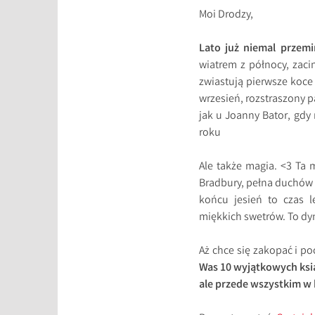
Moi Drodzy,
Lato już niemal przem
wiatrem z północy, zac
zwiastują pierwsze koce 
wrzesień, rozstraszony pa
jak u Joanny Bator, gdy
roku
Ale także magia. <3 Ta 
Bradbury, pełna duchów i
końcu jesień to czas l
miękkich swetrów. To dyn
Aż chce się zakopać i po
Was 10 wyjątkowych ksią
ale przede wszystkim w 