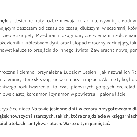
inęło…
Jesienne nuty rozbrzmiewają coraz intensywniej chłodny
inającym deszczem od czasu do czasu, dłuższymi wieczorami, któr
i ciepłe skarpety. Przed nami rozogniony czerwieniami i żółcieniam
ździernik z królestwem dyni, oraz listopad mroczny, zacinający, taki
 nawet kałuże to przejścia do innego świata. Zawierucha nowej por
mroczna i ciemna, przynależna Ludziom Jesieni, jak nazwał ich Ra
 tajemnic, które skrywają się w snujących mgłach. Ale nie tylko, bo 
eniwego rozkitwaszenia, to czas pierwszych gorących czekolad 
iowe ciasto, kardamon i cynamon w powietrzu. I palone liście!
czytać co nieco
Na takie jesienne dni i wieczory przygotowałam dl
żek nowszych i starszych, takich, które znajdziecie w księgarniach
bibliotekach i antykwariatach. Warto o tym pamiętać.