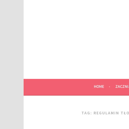
Przeskocz
do
wpisu
HOME
ZACZNI
TAG:
REGULAMIN TŁO