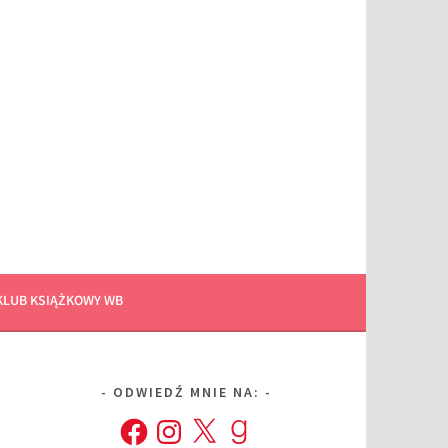
KLUB KSIĄŻKOWY WB
ODWIEDŹ MNIE NA:
Facebook
Instagram
X
Goodreads