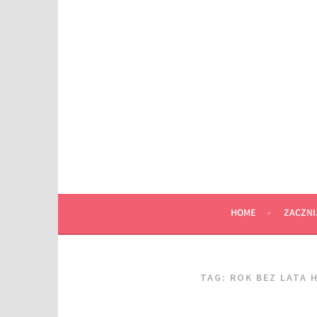
Przeskocz
do
wpisu
HOME
ZACZNI
TAG:
ROK BEZ LATA 