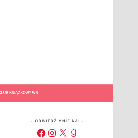
KLUB KSIĄŻKOWY WB
ODWIEDŹ MNIE NA:
Facebook
Instagram
X
Goodreads