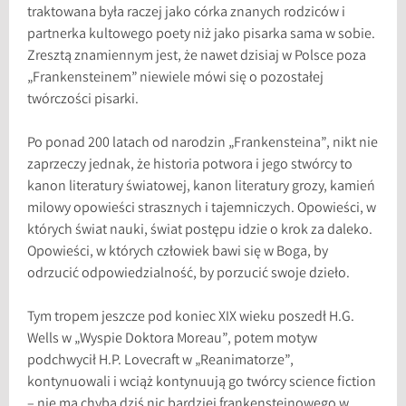
traktowana była raczej jako córka znanych rodziców i
partnerka kultowego poety niż jako pisarka sama w sobie.
Zresztą znamiennym jest, że nawet dzisiaj w Polsce poza
„Frankensteinem” niewiele mówi się o pozostałej
twórczości pisarki.
Po ponad 200 latach od narodzin „Frankensteina”, nikt nie
zaprzeczy jednak, że historia potwora i jego stwórcy to
kanon literatury światowej, kanon literatury grozy, kamień
milowy opowieści strasznych i tajemniczych. Opowieści, w
których świat nauki, świat postępu idzie o krok za daleko.
Opowieści, w których człowiek bawi się w Boga, by
odrzucić odpowiedzialność, by porzucić swoje dzieło.
Tym tropem jeszcze pod koniec XIX wieku poszedł H.G.
Wells w „Wyspie Doktora Moreau”, potem motyw
podchwycił H.P. Lovecraft w „Reanimatorze”,
kontynuowali i wciąż kontynuują go twórcy science fiction
– nie ma chyba dziś nic bardziej frankensteinowego w