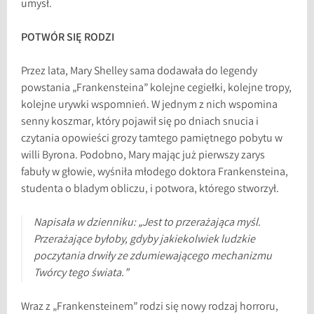
umysł.
POTWÓR SIĘ RODZI
Przez lata, Mary Shelley sama dodawała do legendy
powstania „Frankensteina” kolejne cegiełki, kolejne tropy,
kolejne urywki wspomnień. W jednym z nich wspomina
senny koszmar, który pojawił się po dniach snucia i
czytania opowieści grozy tamtego pamiętnego pobytu w
willi Byrona. Podobno, Mary mając już pierwszy zarys
fabuły w głowie, wyśniła młodego doktora Frankensteina,
studenta o bladym obliczu, i potwora, którego stworzył.
Napisała w dzienniku: „Jest to przerażająca myśl.
Przerażające byłoby, gdyby jakiekolwiek ludzkie
poczytania drwiły ze zdumiewającego mechanizmu
Twórcy tego świata.”
Wraz z „Frankensteinem” rodzi się nowy rodzaj horroru,