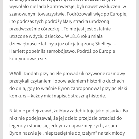
wywołało nie lada kontrowersje, byli nawet wykluczeni w
szanowanym towarzystwie. Podróżowali więc po Europie,
i to podczas tych podróży Mary straciła urodzoną
przedwcześnie córeczkę… To nie jest jest ostatnie
utracone w życiu dziecko… W 1816 roku miała
dziewiętnaście lat, była już oficjalną żoną Shelleya –
Harriett popełniła samobójstwo. Podróż po Europie
kontynuowała się.
W Willi Diodati przyjaciele prowadzili ożywione rozmowy
przetykali czytaniem i opowiadaniem historii o duchach
do dnia, gdy to właśnie Byron zaproponował przyjacielski
konkurs – każdy miał napisać straszną historię.
Nikt nie podejrzewał, że Mary zadebiutuje jako pisarka. Ba,
nikt nie podejrzewał, że jej dzieło przejdzie przecież do
legendy i stanie się jednym z najważniejszych, a sam
Byron nazwie je „nieprzeciętnie dojrzałym” na tak młody