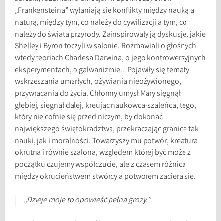
„Frankensteina” wyłaniają się konflikty między nauką a
naturą, między tym, co należy do cywilizacji a tym, co
należy do świata przyrody. Zainspirowały ją dyskusje, jakie
Shelley i Byron toczyli w salonie. Rozmawiali o głośnych
wtedy teoriach Charlesa Darwina, o jego kontrowersyjnych
eksperymentach, o galwanizmie… Pojawiły się tematy
wskrzeszania umarłych, ożywiania nieożywionego,
przywracania do życia. Chłonny umysł Mary sięgnął
głębiej, sięgnął dalej, kreując naukowca-szaleńca, tego,
który nie cofnie się przed niczym, by dokonać
największego świętokradztwa, przekraczając granice tak
nauki, jak i moralności. Towarzyszy mu potwór, kreatura
okrutna i równie szalona, względem której być może z
początku czujemy współczucie, ale z czasem różnica
między okrucieństwem stwórcy a potworem zaciera się.
„Dzieje moje to opowieść pełna grozy.”