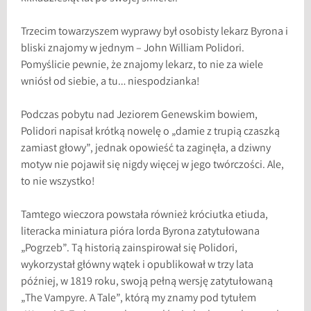
Trzecim towarzyszem wyprawy był osobisty lekarz Byrona i
bliski znajomy w jednym – John William Polidori.
Pomyślicie pewnie, że znajomy lekarz, to nie za wiele
wniósł od siebie, a tu… niespodzianka!
Podczas pobytu nad Jeziorem Genewskim bowiem,
Polidori napisał krótką nowelę o „damie z trupią czaszką
zamiast głowy”, jednak opowieść ta zaginęła, a dziwny
motyw nie pojawił się nigdy więcej w jego twórczości. Ale,
to nie wszystko!
Tamtego wieczora powstała również króciutka etiuda,
literacka miniatura pióra lorda Byrona zatytułowana
„Pogrzeb”. Tą historią zainspirował się Polidori,
wykorzystał główny wątek i opublikował w trzy lata
później, w 1819 roku, swoją pełną wersję zatytułowaną
„The Vampyre. A Tale”, którą my znamy pod tytułem