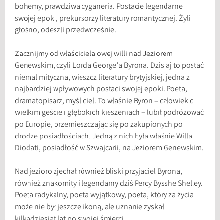
bohemy, prawdziwa cyganeria. Postacie legendarne
swojej epoki, prekursorzy literatury romantycznej. Żyli
głośno, odeszli przedwcześnie.
Zacznijmy od właściciela owej willi nad Jeziorem
Genewskim, czyli Lorda George’a Byrona. Dzisiaj to postać
niemal mityczna, wieszcz literatury brytyjskiej, jedna z
najbardziej wpływowych postaci swojej epoki. Poeta,
dramatopisarz, myśliciel. To właśnie Byron – człowiek o
wielkim geście i głębokich kieszeniach – lubił podróżować
po Europie, przemieszczając się po zakupionych po
drodze posiadłościach. Jedną z nich była właśnie Willa
Diodati, posiadłość w Szwajcarii, na Jeziorem Genewskim.
Nad jezioro zjechał również bliski przyjaciel Byrona,
również znakomity i legendarny dziś Percy Bysshe Shelley.
Poeta radykalny, poeta wyjątkowy, poeta, który za życia
może nie był jeszcze ikoną, ale uznanie zyskał
kilkadziesiąt lat po swojej śmierci.