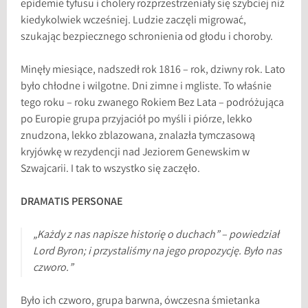
epidemie tyfusu i cholery rozprzestrzeniały się szybciej niż
kiedykolwiek wcześniej. Ludzie zaczęli migrować,
szukając bezpiecznego schronienia od głodu i choroby.
Minęły miesiące, nadszedł rok 1816 – rok, dziwny rok. Lato
było chłodne i wilgotne. Dni zimne i mgliste. To właśnie
tego roku – roku zwanego Rokiem Bez Lata – podróżująca
po Europie grupa przyjaciół po myśli i piórze, lekko
znudzona, lekko zblazowana, znalazła tymczasową
kryjówkę w rezydencji nad Jeziorem Genewskim w
Szwajcarii. I tak to wszystko się zaczęło.
DRAMATIS PERSONAE
„Każdy z nas napisze historię o duchach” – powiedział
Lord Byron; i przystaliśmy na jego propozycję. Było nas
czworo.”
Było ich czworo, grupa barwna, ówczesna śmietanka