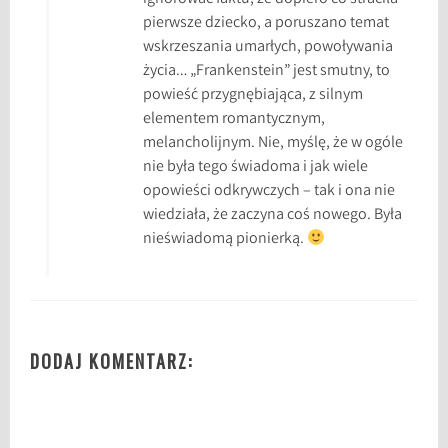
i
pierwsze dziecko, a poruszano temat
n
wskrzeszania umarłych, powoływania
f
życia… „Frankenstein” jest smutny, to
i
powieść przygnębiająca, z silnym
l
elementem romantycznym,
m
melancholijnym. Nie, myślę, że w ogóle
,
nie była tego świadoma i jak wiele
F
opowieści odkrywczych – tak i ona nie
r
wiedziała, że zaczyna coś nowego. Była
a
nieświadomą pionierką.
n
k
e
n
s
DODAJ KOMENTARZ:
t
e
i
n