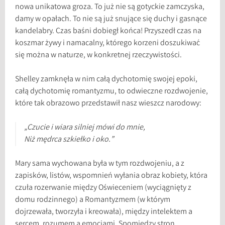
nowa unikatowa groza. To już nie są gotyckie zamczyska,
damy w opałach. To nie są już snujące się duchy i gasnące
kandelabry. Czas baśni dobiegł końca! Przyszedł czas na
koszmar żywy i namacalny, którego korzeni doszukiwać
się można w naturze, w konkretnej rzeczywistości.
Shelley zamknęła w nim całą dychotomię swojej epoki,
całą dychotomię romantyzmu, to odwieczne rozdwojenie,
które tak obrazowo przedstawił nasz wieszcz narodowy:
„Czucie i wiara silniej mówi do mnie,
Niż mędrca szkiełko i oko.”
Mary sama wychowana była w tym rozdwojeniu, a z
zapisków, listów, wspomnień wyłania obraz kobiety, która
czuła rozerwanie między Oświeceniem (wyciągnięty z
domu rodzinnego) a Romantyzmem (w którym
dojrzewała, tworzyła i kreowała), między intelektem a
sercem, rozumem a emocjami. Spomiędzy stron