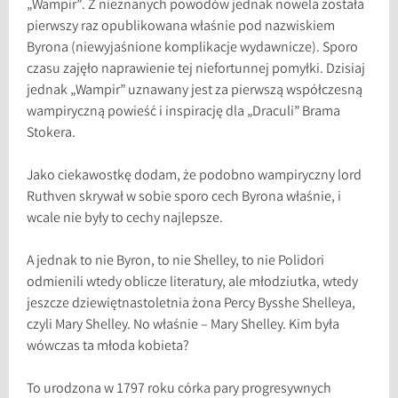
„Wampir”. Z nieznanych powodów jednak nowela została
pierwszy raz opublikowana właśnie pod nazwiskiem
Byrona (niewyjaśnione komplikacje wydawnicze). Sporo
czasu zajęło naprawienie tej niefortunnej pomyłki. Dzisiaj
jednak „Wampir” uznawany jest za pierwszą współczesną
wampiryczną powieść i inspirację dla „Draculi” Brama
Stokera.
Jako ciekawostkę dodam, że podobno wampiryczny lord
Ruthven skrywał w sobie sporo cech Byrona właśnie, i
wcale nie były to cechy najlepsze.
A jednak to nie Byron, to nie Shelley, to nie Polidori
odmienili wtedy oblicze literatury, ale młodziutka, wtedy
jeszcze dziewiętnastoletnia żona Percy Bysshe Shelleya,
czyli Mary Shelley. No właśnie – Mary Shelley. Kim była
wówczas ta młoda kobieta?
To urodzona w 1797 roku córka pary progresywnych