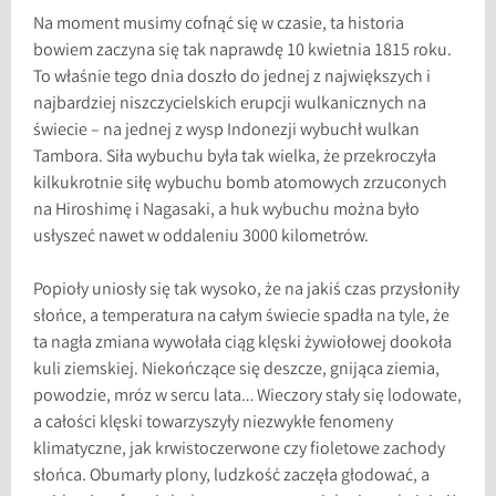
Na moment musimy cofnąć się w czasie, ta historia
bowiem zaczyna się tak naprawdę 10 kwietnia 1815 roku.
To właśnie tego dnia doszło do jednej z największych i
najbardziej niszczycielskich erupcji wulkanicznych na
świecie – na jednej z wysp Indonezji wybuchł wulkan
Tambora. Siła wybuchu była tak wielka, że przekroczyła
kilkukrotnie siłę wybuchu bomb atomowych zrzuconych
na Hiroshimę i Nagasaki, a huk wybuchu można było
usłyszeć nawet w oddaleniu 3000 kilometrów.
Popioły uniosły się tak wysoko, że na jakiś czas przysłoniły
słońce, a temperatura na całym świecie spadła na tyle, że
ta nagła zmiana wywołała ciąg klęski żywiołowej dookoła
kuli ziemskiej. Niekończące się deszcze, gnijąca ziemia,
powodzie, mróz w sercu lata… Wieczory stały się lodowate,
a całości klęski towarzyszyły niezwykłe fenomeny
klimatyczne, jak krwistoczerwone czy fioletowe zachody
słońca. Obumarły plony, ludzkość zaczęła głodować, a