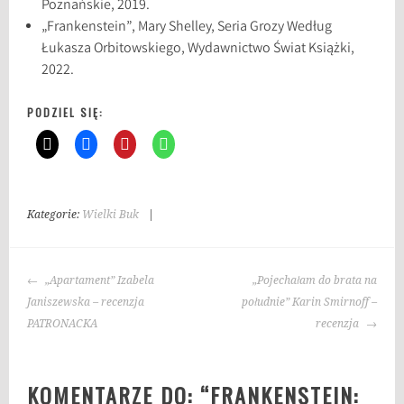
Poznańskie, 2019.
„Frankenstein”, Mary Shelley, Seria Grozy Według
Łukasza Orbitowskiego, Wydawnictwo Świat Książki,
2022.
PODZIEL SIĘ:
Kategorie:
Wielki Buk
|
T
a
g
NAWIGACJA
i
„Apartament” Izabela
„Pojechałam do brata na
WPISU
:
Janiszewska – recenzja
południe” Karin Smirnoff –
F
PATRONACKA
recenzja
r
a
KOMENTARZE DO: “
FRANKENSTEIN:
n