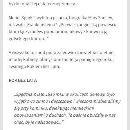
by dokonać tej ostatecznej zemsty.
Muriel Sparks, wybitna pisarka, biografka Mary Shelley,
nazwała „Frankensteina”: „Pierwszą angielską powieścią,
która łączy motyw popularnonaukowy z konwencją
gotyckiego horroru.”
A wszystko to spod pióra zaledwie dziewiętnastoletniej
młodej kobiety, obmyślone tamtego pamiętnego roku,
zwanego Rokiem Bez Lata.
ROK BEZ LATA
„Spędziłam lato 1816 roku w okolicach Genewy. Było
wyjątkowo zimno i deszczowo i wieczorami zbieraliśmy
się przy kominku, delektując niemieckimi
opowiadaniami o duchach. Te baśnie obudziły w nas
chęć, by je naśladować…”