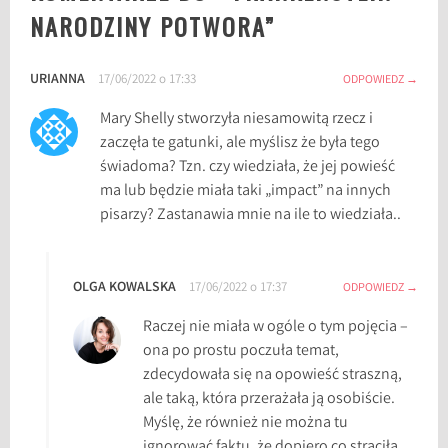
k
NARODZINY POTWORA
”
e
n
URIANNA
17/06/2022 o 17:33
s
ODPOWIEDZ
t
Mary Shelly stworzyła niesamowitą rzecz i
e
zaczęła te gatunki, ale myślisz że była tego
i
świadoma? Tzn. czy wiedziała, że jej powieść
n
ma lub będzie miała taki „impact” na innych
,
pisarzy? Zastanawia mnie na ile to wiedziała..
F
r
a
OLGA KOWALSKA
17/06/2022 o 17:37
ODPOWIEDZ
n
k
Raczej nie miała w ogóle o tym pojęcia –
e
ona po prostu poczuła temat,
n
zdecydowała się na opowieść straszną,
s
ale taką, która przerażała ją osobiście.
t
Myślę, że również nie można tu
e
ignorować faktu, że dopiero co straciła