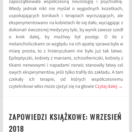
zapoczątkowała współczesną neurologię i psychiatrię.
Wtedy jednak nikt nie myślał o wygodnych kozetkach,
uspokajających tonikach i terapiach wyciszających, ale
eksperymentowano na kobietach ile się dało, wyciągając z
dokonań ówczesnej medycyny tyle, by wynik zawsze szedł
o krok dalej, by możliwy był postęp. O ile z
melancholiczkami ze względu na ich apatię sprawa była w
miarę prosta, to z histeryczkami nie było już tak łatwo.
Epileptyczki, kobiety z maniami, schizofreniczki, kobiety z
tikami nerwowymi i napadami nerwic stanowiły łatwy cel
owych eksperymentów, jeśli tylko trafiły do zakładu. A tam
czekały ich terapie, od których współczesnemu
czytelnikowi włos może zjeżyć się na głowie
Czytaj dalej
→
ZAPOWIEDZI KSIĄŻKOWE: WRZESIEŃ
2018