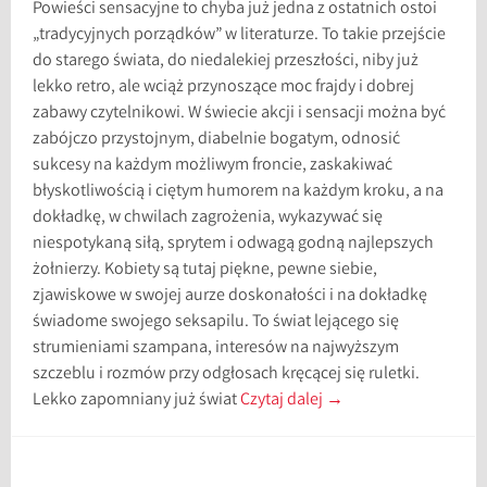
Powieści sensacyjne to chyba już jedna z ostatnich ostoi
„tradycyjnych porządków” w literaturze. To takie przejście
do starego świata, do niedalekiej przeszłości, niby już
lekko retro, ale wciąż przynoszące moc frajdy i dobrej
zabawy czytelnikowi. W świecie akcji i sensacji można być
zabójczo przystojnym, diabelnie bogatym, odnosić
sukcesy na każdym możliwym froncie, zaskakiwać
błyskotliwością i ciętym humorem na każdym kroku, a na
dokładkę, w chwilach zagrożenia, wykazywać się
niespotykaną siłą, sprytem i odwagą godną najlepszych
żołnierzy. Kobiety są tutaj piękne, pewne siebie,
zjawiskowe w swojej aurze doskonałości i na dokładkę
świadome swojego seksapilu. To świat lejącego się
strumieniami szampana, interesów na najwyższym
szczeblu i rozmów przy odgłosach kręcącej się ruletki.
Lekko zapomniany już świat
Czytaj dalej
→