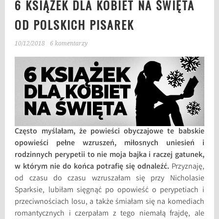
6 KSIĄŻEK DLA KOBIET NA ŚWIĘTA
OD POLSKICH PISAREK
10/12/2018
6 komentarzy
Często myślałam, że powieści obyczajowe te babskie
opowieści pełne wzruszeń, miłosnych uniesień i
rodzinnych perypetii to nie moja bajka i raczej gatunek,
w którym nie do końca potrafię się odnaleźć.
Przyznaję,
od czasu do czasu wzruszałam się przy Nicholasie
Sparksie, lubiłam sięgnąć po opowieść o perypetiach i
przeciwnościach losu, a także śmiałam się na komediach
romantycznych i czerpałam z tego niemałą frajdę, ale