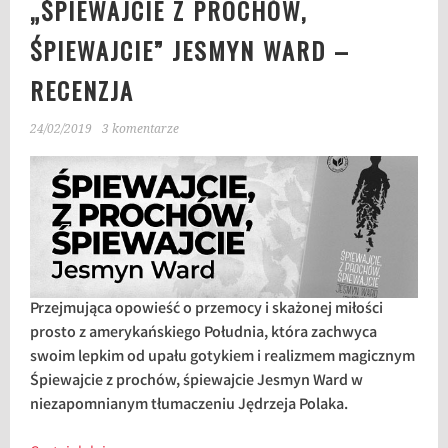
„ŚPIEWAJCIE Z PROCHÓW,
ŚPIEWAJCIE” JESMYN WARD –
RECENZJA
24/02/2019
3 komentarze
Przejmująca opowieść o przemocy i skażonej miłości
prosto z amerykańskiego Południa, która zachwyca
swoim lepkim od upału gotykiem i realizmem magicznym
Śpiewajcie z prochów, śpiewajcie Jesmyn Ward w
niezapomnianym tłumaczeniu Jędrzeja Polaka.