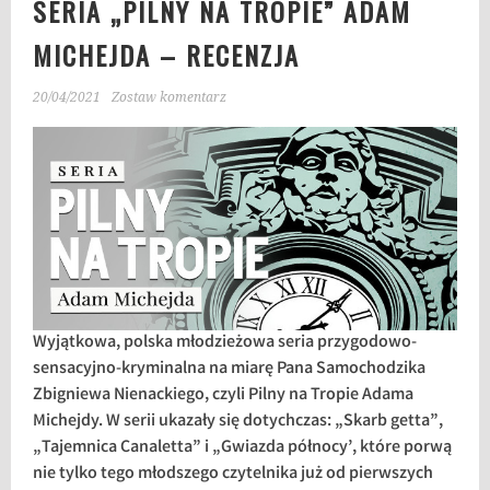
SERIA „PILNY NA TROPIE” ADAM
MICHEJDA – RECENZJA
20/04/2021
Zostaw komentarz
Wyjątkowa, polska młodzieżowa seria przygodowo-
sensacyjno-kryminalna na miarę Pana Samochodzika
Zbigniewa Nienackiego, czyli Pilny na Tropie Adama
Michejdy. W serii ukazały się dotychczas: „Skarb getta”,
„Tajemnica Canaletta” i „Gwiazda północy’, które porwą
nie tylko tego młodszego czytelnika już od pierwszych