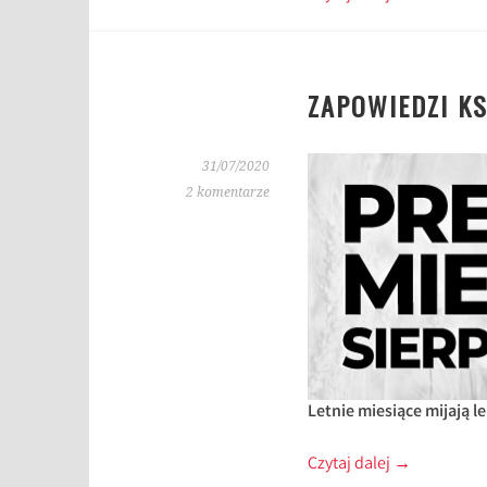
ZAPOWIEDZI KS
31/07/2020
2 komentarze
Letnie miesiące mijają 
Czytaj dalej
→