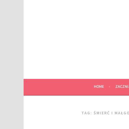
Przeskocz
do
wpisu
HOME
ZACZNI
TAG:
ŚMIERĆ I MAŁG