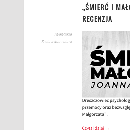
„ŚMIERĆ I MA
RECENZJA
18/08/2020
Zostaw komentarz
Dreszczowiec psycholog
przemocy oraz bezwzglę
Małgorzata”.
Czytaj dalej
→