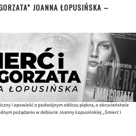
ŁGORZATA” JOANNA ŁOPUSIŃSKA –
iczny i opowieść o podwójnym obliczu piękna, o okrucieństwie
dnym pożądaniu w debiucie Joanny Łopusińskiej „Śmierć i