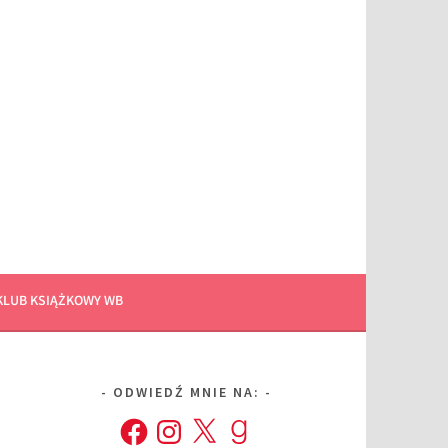
KLUB KSIĄŻKOWY WB
ODWIEDŹ MNIE NA:
Facebook
Instagram
X
Goodreads