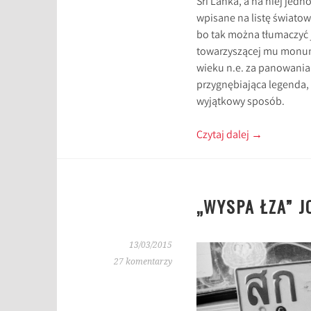
Sri Lanka, a na niej jed
wpisane na listę świato
bo tak można tłumaczyć j
towarzyszącej mu monume
wieku n.e. za panowania 
przygnębiająca legenda,
wyjątkowy sposób.
Czytaj dalej
→
„WYSPA ŁZA” 
13/03/2015
27 komentarzy