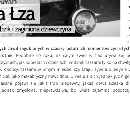
t
p
e
e
n
j
s
ych chwil zagubionych w czasie, ostatnich momentów życia tych
rotnie.
Podobno co roku, na całym świecie, ślad urywa się p
zyznach, jak kobietach i dzieciach. Zniknęli czasami tylko na chwilę
w okolicy, czasami w innym mieście, czy kraju, żywi lub jedynie 
 ciał, jako makabryczny news dnia. O wielu z nich jednak już nigd
zasami pojawi się jakiś trop niepewny, jakaś nowa ścieżka dl
j jednak zmyślona, nieprawdziwa, bo wiele tajemnic pozostaj