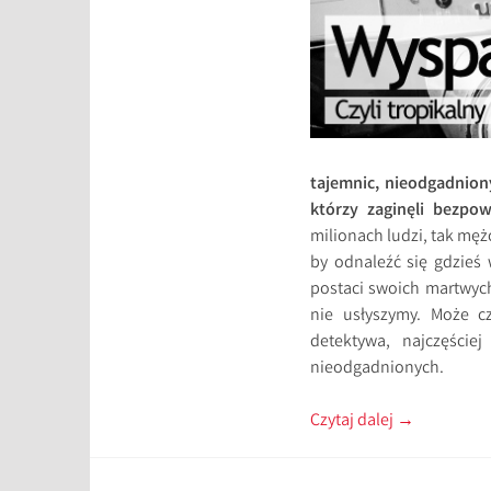
tajemnic, nieodgadnion
którzy zaginęli bezpow
milionach ludzi, tak mężc
by odnaleźć się gdzieś 
postaci swoich martwych
nie usłyszymy. Może c
detektywa, najczęście
nieodgadnionych.
Czytaj dalej
→