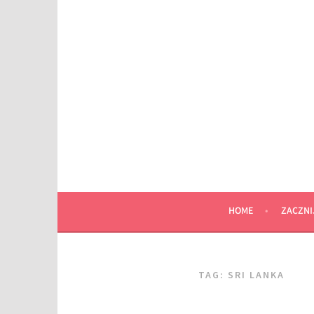
Przeskocz
do
wpisu
HOME
ZACZNI
TAG:
SRI LANKA