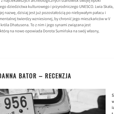
no z najciekawszych archeologicznych stanowisk swojej epoki
wego dziedzictwa kulturowego i przyrodniczego UNESCO. Lwia Skała,
ej nazwę, dzisiaj jest już pozostałością po niebywałym pałacu i
ntalnej twierdzy wzniesionej, by chronić jego mieszkańców w V
króla Dhatusena. To z nim i jego synami związana jest
 którą na nowo opowiada Dorota Sumińska na swój własny,
JOANNA BATOR – RECENZJA
Ś
i