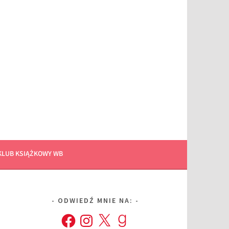
KLUB KSIĄŻKOWY WB
ODWIEDŹ MNIE NA:
Facebook
Instagram
X
Goodreads