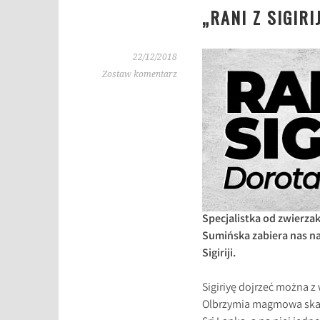
„RANI Z SIGIR
22/12/2018
Zostaw komentarz
Specjalistka od zwierzak
Sumińska zabiera nas na
Sigiriji.
Sigiriyę dojrzeć można z
Olbrzymia magmowa skała