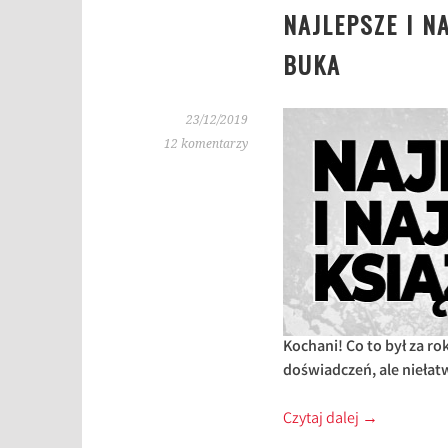
NAJLEPSZE I N
BUKA
23/12/2019
12 komentarzy
Kochani! Co to był za r
doświadczeń, ale niełat
Czytaj dalej
→