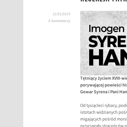
31/01/2019
6 komentarzy
Tętniący życiem XVIII-w
porywającej powieści h
Gowar Syrena i Pani Ha
Od tysiącleci rybacy, po
istotach widzianych pośr
migających pośród morsk
przyciągały straceńców na