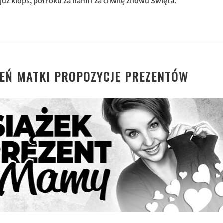
 już klops, pół roku za nami i za chwilę znowu Święta.
IEŃ MATKI PROPOZYCJE PREZENTÓW