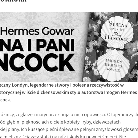
ieczny Londyn, legendarne stwory i bolesna rzeczywistość w
istorycznej w iście dickensowskim stylu autorstwa Imogen Hermes
ncock.
dróżnicy, żeglarze i marynarze snują o nich opowieści. O tajemniczyc
ód głębin, pięknościach o ciele kobiety i ryby, dziewczętach
iej piany. Ich kuszące pieśni śpiewane pełnym zmysłowości głose
 mielizny, ściągały statki na rafy i skały ku pewnej śmierci. Nie