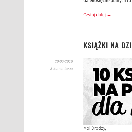
dalekosiężne plany, a tu
Czytaj dalej
→
KSIĄŻKI NA DZ
20/05/2019
3 komentarze
Moi Drodzy,