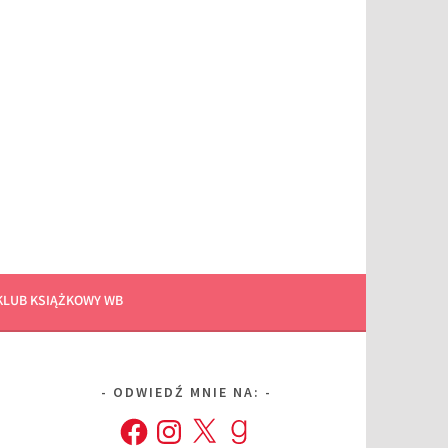
KLUB KSIĄŻKOWY WB
ODWIEDŹ MNIE NA:
Facebook
Instagram
X
Goodreads