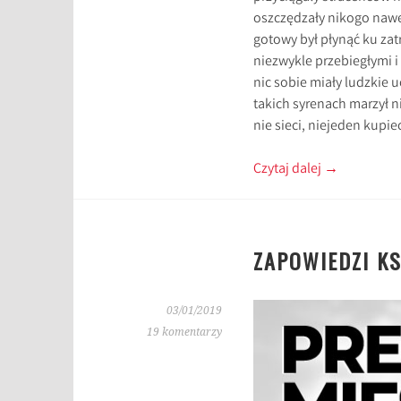
oszczędzały nikogo nawet
gotowy był płynąć ku zat
niezwykle przebiegłymi i
nic sobie miały ludzkie 
takich syrenach marzył 
nie sieci, niejeden kupie
Czytaj dalej
→
ZAPOWIEDZI KS
03/01/2019
19 komentarzy