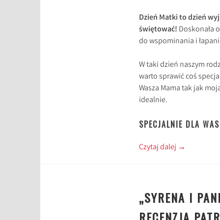
Dzień Matki to dzień wyj
świętować!
Doskonała ok
do wspominania i łapani
W taki dzień naszym r
warto sprawić coś specja
Wasza Mama tak jak moja
idealnie.
SPECJALNIE DLA WAS
Czytaj dalej
→
„SYRENA I PA
RECENZJA PAT