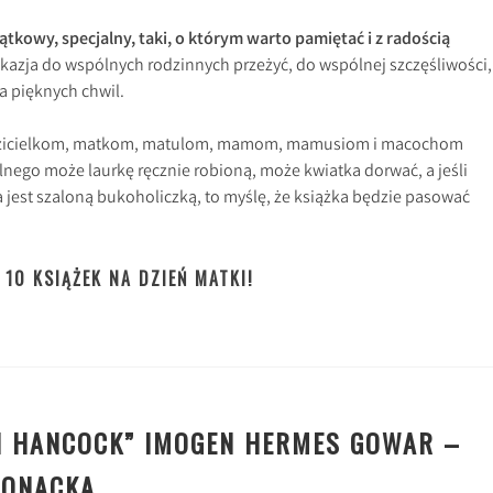
ątkowy, specjalny, taki, o którym warto pamiętać i z radością
azja do wspólnych rodzinnych przeżyć, do wspólnej szczęśliwości,
a pięknych chwil.
odzicielkom, matkom, matulom, mamom, mamusiom i macochom
lnego może laurkę ręcznie robioną, może kwiatka dorwać, a jeśli
 jest szaloną bukoholiczką, to myślę, że książka będzie pasować
 10 KSIĄŻEK NA DZIEŃ MATKI!
NI HANCOCK” IMOGEN HERMES GOWAR –
RONACKA