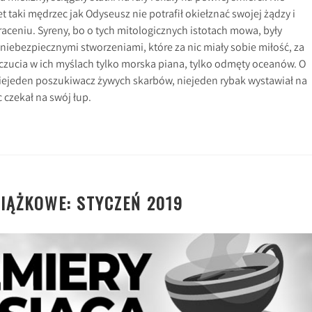
 taki mędrzec jak Odyseusz nie potrafił okiełznać swojej żądzy i
raceniu. Syreny, bo o tych mitologicznych istotach mowa, były
 niebezpiecznymi stworzeniami, które za nic miały sobie miłość, za
uczucia w ich myślach tylko morska piana, tylko odmęty oceanów. O
niejeden poszukiwacz żywych skarbów, niejeden rybak wystawiał na
c czekał na swój łup.
IĄŻKOWE: STYCZEŃ 2019