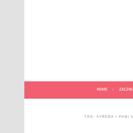
Przeskocz
do
wpisu
HOME
ZACZNI
TAG:
SYRENA I PANI