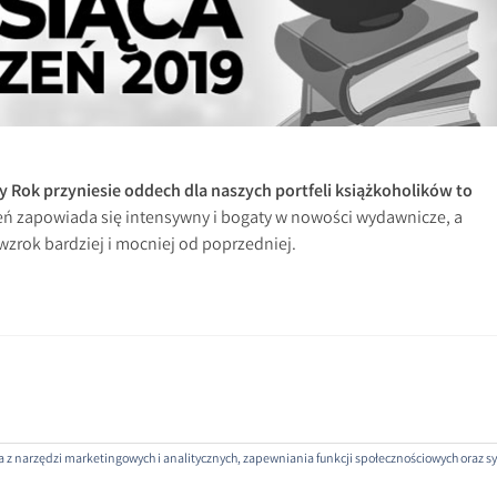
wy Rok przyniesie oddech dla naszych portfeli książkoholików to
eń zapowiada się intensywny i bogaty w nowości wydawnicze, a
wzrok bardziej i mocniej od poprzedniej.
nia z narzędzi marketingowych i analitycznych, zapewniania funkcji społecznościowych oraz
ROJEKTOWANE PRZEZ: WORDPRESS
|
THEME: SELA BY
WORDPRESS.