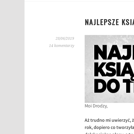
NAJLEPSZE KSI
28/06/2019
14 komentarzy
Moi Drodzy,
Aż trudno mi uwierzyć,
rok, dopiero co tworzy