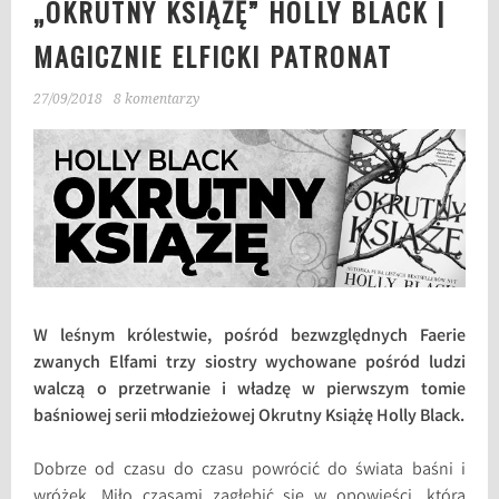
„OKRUTNY KSIĄŻĘ” HOLLY BLACK |
MAGICZNIE ELFICKI PATRONAT
27/09/2018
8 komentarzy
W leśnym królestwie, pośród bezwzględnych Faerie
zwanych Elfami trzy siostry wychowane pośród ludzi
walczą o przetrwanie i władzę w pierwszym tomie
baśniowej serii młodzieżowej Okrutny Książę Holly Black.
Dobrze od czasu do czasu powrócić do świata baśni i
wróżek. Miło czasami zagłębić się w opowieści, która