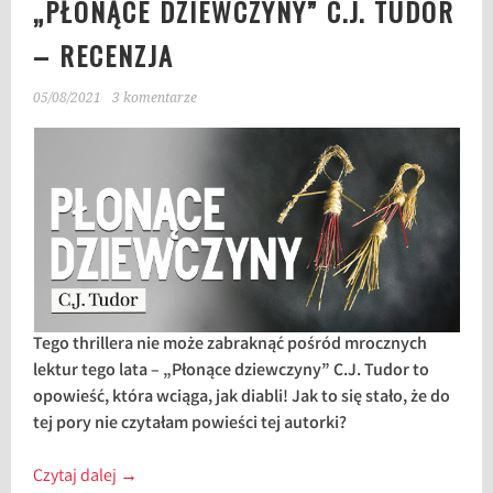
„PŁONĄCE DZIEWCZYNY” C.J. TUDOR
– RECENZJA
05/08/2021
3 komentarze
Tego thrillera nie może zabraknąć pośród mrocznych
lektur tego lata – „Płonące dziewczyny” C.J. Tudor to
opowieść, która wciąga, jak diabli! Jak to się stało, że do
tej pory nie czytałam powieści tej autorki?
Czytaj dalej
→