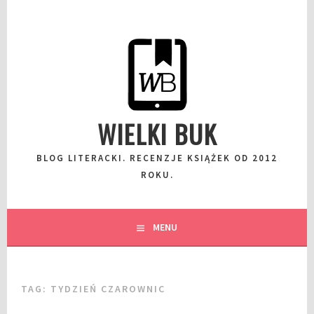
Przeskocz
do
wpisu
WIELKI BUK
BLOG LITERACKI. RECENZJE KSIĄŻEK OD 2012
ROKU.
MENU
TAG:
TYDZIEŃ CZAROWNIC