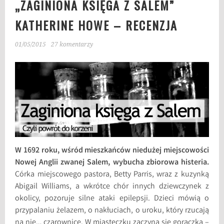
„ZAGINIONA KSIĘGA Z SALEM”
KATHERINE HOWE – RECENZJA
01/05/2015
27 komentarzy
W 1692 roku, wśród mieszkańców niedużej miejscowości
Nowej Anglii zwanej Salem, wybucha zbiorowa histeria.
Córka miejscowego pastora, Betty Parris, wraz z kuzynką
Abigail Williams, a wkrótce chór innych dziewczynek z
okolicy, pozoruje silne ataki epilepsji. Dzieci mówią o
przypalaniu żelazem, o nakłuciach, o uroku, który rzucają
na nie… czarownice. W miasteczku zaczyna się gorączka –