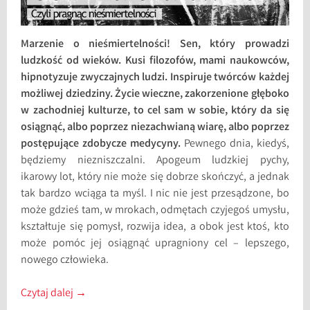
Marzenie o nieśmiertelności! Sen, który prowadzi
ludzkość od wieków. Kusi filozofów, mami naukowców,
hipnotyzuje zwyczajnych ludzi. Inspiruje twórców każdej
możliwej dziedziny. Życie wieczne, zakorzenione głęboko
w zachodniej kulturze, to cel sam w sobie, który da się
osiągnąć, albo poprzez niezachwianą wiarę, albo poprzez
postępujące zdobycze medycyny.
Pewnego dnia, kiedyś,
będziemy niezniszczalni. Apogeum ludzkiej pychy,
ikarowy lot, który nie może się dobrze skończyć, a jednak
tak bardzo wciąga ta myśl. I nic nie jest przesądzone, bo
może gdzieś tam, w mrokach, odmętach czyjegoś umysłu,
kształtuje się pomysł, rozwija idea, a obok jest ktoś, kto
może pomóc jej osiągnąć upragniony cel – lepszego,
nowego człowieka.
Czytaj dalej
→