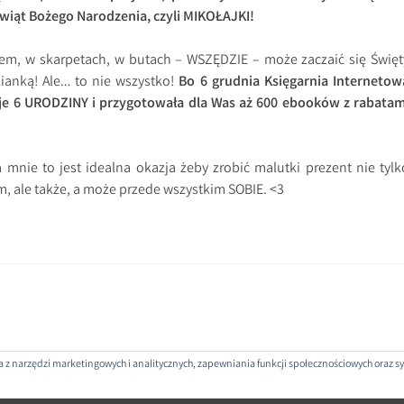
wiąt Bożego Narodzenia, czyli MIKOŁAJKI!
em, w skarpetach, w butach – WSZĘDZIE – może zaczaić się Święt
ianką! Ale… to nie wszystko!
Bo 6 grudnia Księgarnia Internetow
e 6 URODZINY i przygotowała dla Was aż 600 ebooków z rabatam
a mnie to jest idealna okazja żeby zrobić malutki prezent nie tylk
, ale także, a może przede wszystkim SOBIE. <3
nia z narzędzi marketingowych i analitycznych, zapewniania funkcji społecznościowych oraz
ROJEKTOWANE PRZEZ: WORDPRESS
|
THEME: SELA BY
WORDPRESS.