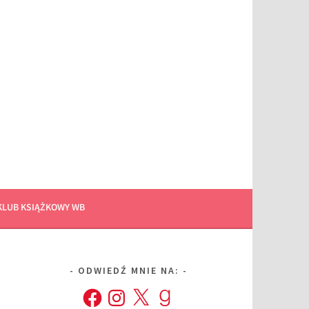
KLUB KSIĄŻKOWY WB
ODWIEDŹ MNIE NA:
Facebook
Instagram
X
Goodreads