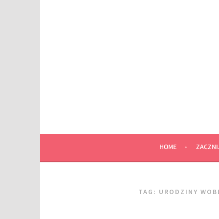
Przeskocz
do
wpisu
HOME
ZACZNI
TAG:
URODZINY WOB