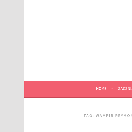
Przeskocz
do
wpisu
HOME
ZACZNI
TAG:
WAMPIR REYMO