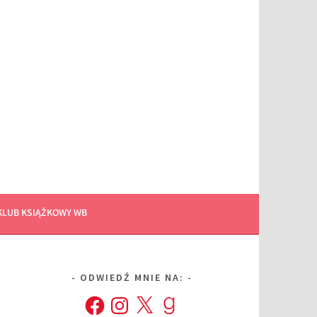
KLUB KSIĄŻKOWY WB
ODWIEDŹ MNIE NA:
Facebook
Instagram
X
Goodreads