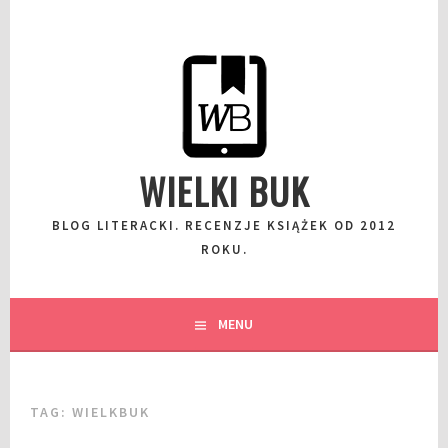
Przeskocz
do
wpisu
WIELKI BUK
BLOG LITERACKI. RECENZJE KSIĄŻEK OD 2012
ROKU.
MENU
TAG:
WIELKBUK