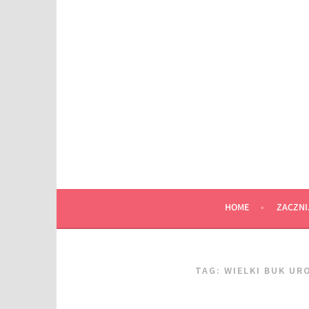
Przeskocz
do
wpisu
HOME
ZACZNI
TAG:
WIELKI BUK UR