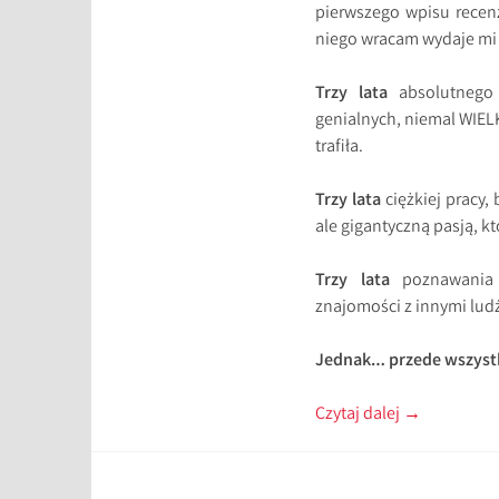
pierwszego wpisu rece
niego wracam wydaje mi s
Trzy lata
absolutnego z
genialnych, niemal WIELK
trafiła.
Trzy lata
ciężkiej pracy,
ale gigantyczną pasją, k
Trzy lata
poznawania k
znajomości z innymi ludź
Jednak… przede wszystki
Czytaj dalej
→