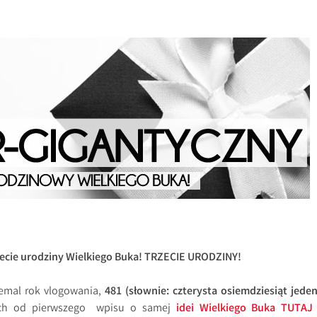
!
trzecie urodziny Wielkiego Buka! TRZECIE URODZINY!
iemal rok vlogowania,
481 (słownie: czterysta osiemdziesiąt jeden
ch od pierwszego wpisu o samej
idei Wielkiego Buka TUTA