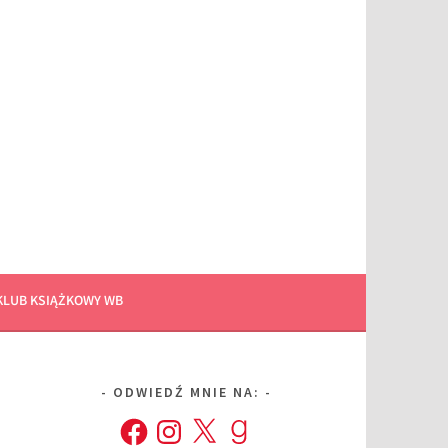
KLUB KSIĄŻKOWY WB
ODWIEDŹ MNIE NA:
Facebook
Instagram
X
Goodreads