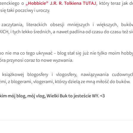
nzenckiego o
„Hobbicie” J.R. R. Tolkiena TUTAJ
, który teraz jak d
ię taki poczciwy i uroczy.
aczytania, literackich obsesji mniejszych i większych, bukó
ICH, i tych lekko średnich, a nawet padlina od czasu do czasu też si
 bo nie ma co tego ukrywać – blog stał się już nie tylko moim hobby
tóra przynosi coraz to nowe wyzwania.
siążkowej blogosfery i vlogosfery, nawiązywania cudownyc
mi, z blogerami, vlogerami, którzy dzielą ze mną miłość do buków.
m mój blog, mój vlog, Wielki Buk to jesteście WY. <3