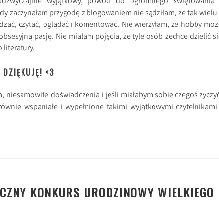
adzwyczajnie wyjątkowy, powód do ogromnego świętowania 
iedy zaczynałam przygodę z blogowaniem nie sądziłam, że tak wielu 
dzać, czytać, oglądać i komentować. Nie wierzyłam, że hobby moż
obsesyjną pasję. Nie miałam pojęcia, że tyle osób zechce dzielić si
literatury.
 DZIĘKUJĘ! <3
ta, niesamowite doświadczenia i jeśli miałabym sobie czegoś życzyć
 równie wspaniałe i wypełnione takimi wyjątkowymi czytelnikami 
YCZNY KONKURS URODZINOWY WIELKIEGO