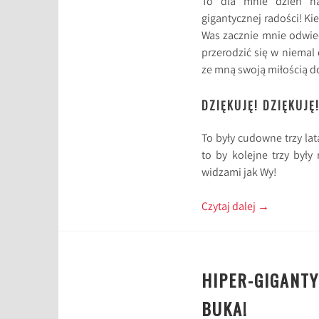
To dla mnie dzień n
gigantycznej radości! K
Was zacznie mnie odwie
przerodzić się w niemal 
ze mną swoją miłością do 
DZIĘKUJĘ! DZIĘKUJĘ!
To były cudowne trzy la
to by kolejne trzy były
widzami jak Wy!
Czytaj dalej
→
HIPER-GIGANT
BUKA!