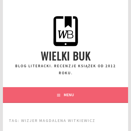
Przeskocz
do
wpisu
WIELKI BUK
BLOG LITERACKI. RECENZJE KSIĄŻEK OD 2012
ROKU.
MENU
TAG:
WIZJER MAGDALENA WITKIEWICZ