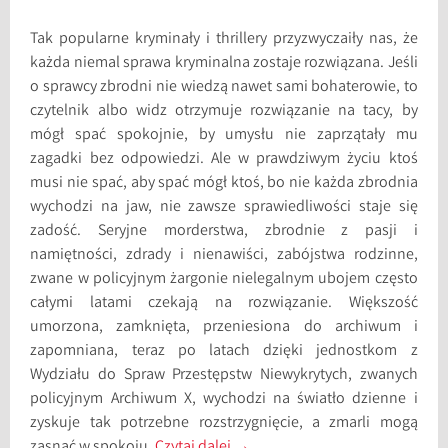
Tak popularne kryminały i thrillery przyzwyczaiły nas, że
każda niemal sprawa kryminalna zostaje rozwiązana. Jeśli
o sprawcy zbrodni nie wiedzą nawet sami bohaterowie, to
czytelnik albo widz otrzymuje rozwiązanie na tacy, by
mógł spać spokojnie, by umysłu nie zaprzątały mu
zagadki bez odpowiedzi. Ale w prawdziwym życiu ktoś
musi nie spać, aby spać mógł ktoś, bo nie każda zbrodnia
wychodzi na jaw, nie zawsze sprawiedliwości staje się
zadość. Seryjne morderstwa, zbrodnie z pasji i
namiętności, zdrady i nienawiści, zabójstwa rodzinne,
zwane w policyjnym żargonie nielegalnym ubojem często
całymi latami czekają na rozwiązanie. Większość
umorzona, zamknięta, przeniesiona do archiwum i
zapomniana, teraz po latach dzięki jednostkom z
Wydziału do Spraw Przestępstw Niewykrytych, zwanych
policyjnym Archiwum X, wychodzi na światło dzienne i
zyskuje tak potrzebne rozstrzygnięcie, a zmarli mogą
zasnąć w spokoju.
Czytaj dalej
→