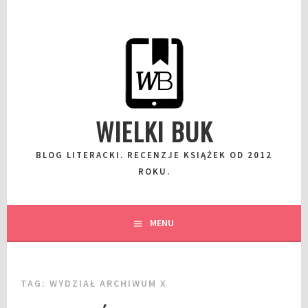
Przeskocz
do
wpisu
WIELKI BUK
BLOG LITERACKI. RECENZJE KSIĄŻEK OD 2012
ROKU.
MENU
TAG:
WYDZIAŁ ARCHIWUM X