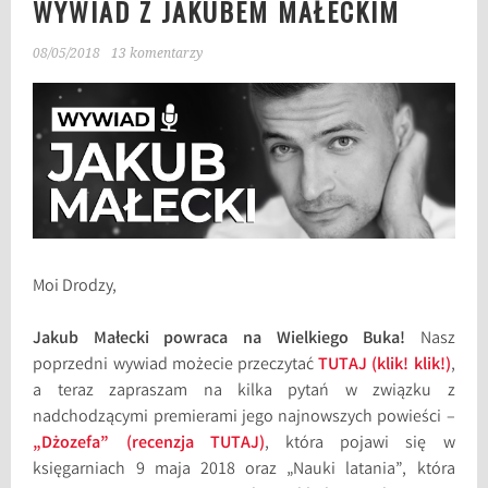
WYWIAD Z JAKUBEM MAŁECKIM
08/05/2018
13 komentarzy
Moi Drodzy,
Jakub Małecki powraca na Wielkiego Buka!
Nasz
poprzedni wywiad możecie przeczytać
TUTAJ (klik! klik!)
,
a teraz zapraszam na kilka pytań w związku z
nadchodzącymi premierami jego najnowszych powieści –
„Dżozefa” (recenzja TUTAJ)
, która pojawi się w
księgarniach 9 maja 2018 oraz „Nauki latania”, która