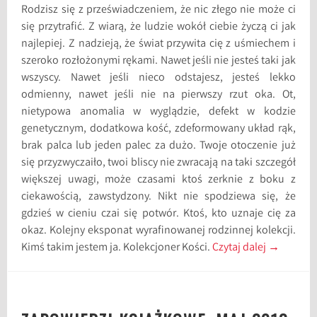
Rodzisz się z przeświadczeniem, że nic złego nie może ci
się przytrafić. Z wiarą, że ludzie wokół ciebie życzą ci jak
najlepiej. Z nadzieją, że świat przywita cię z uśmiechem i
szeroko rozłożonymi rękami. Nawet jeśli nie jesteś taki jak
wszyscy. Nawet jeśli nieco odstajesz, jesteś lekko
odmienny, nawet jeśli nie na pierwszy rzut oka. Ot,
nietypowa anomalia w wyglądzie, defekt w kodzie
genetycznym, dodatkowa kość, zdeformowany układ rąk,
brak palca lub jeden palec za dużo. Twoje otoczenie już
się przyzwyczaiło, twoi bliscy nie zwracają na taki szczegół
większej uwagi, może czasami ktoś zerknie z boku z
ciekawością, zawstydzony. Nikt nie spodziewa się, że
gdzieś w cieniu czai się potwór. Ktoś, kto uznaje cię za
okaz. Kolejny eksponat wyrafinowanej rodzinnej kolekcji.
Kimś takim jestem ja. Kolekcjoner Kości.
Czytaj dalej
→