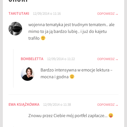
C
TAKITUTAKI
12/09/2014 o 11:16
h
ODPOWIEDZ
u
wojenna tematyka jest trudnym tematem.. ale
r
mimo to ja ją bardzo lubię.. i już do kajetu
i
trafiło
,
J
a
BOMBELETTA
12/09/2014 o 11:22
ODPOWIEDZ
l
o
Bardzo intensywna w emocje lektura –
mocna i godna
EWA KSIĄŻKÓWKA
12/09/2014 o 11:38
ODPOWIEDZ
Znowu przez Ciebie mój portfel zapłacze…