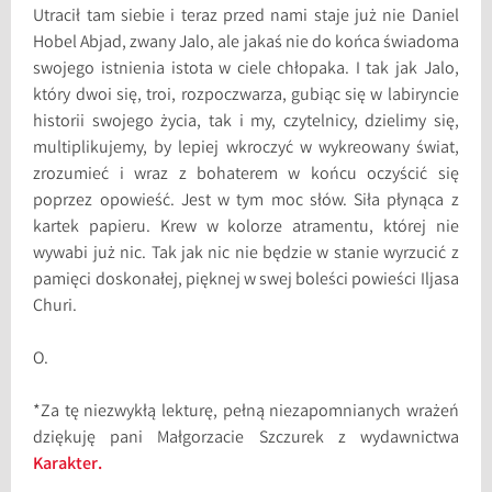
Utracił tam siebie i teraz przed nami staje już nie Daniel
Hobel Abjad, zwany Jalo, ale jakaś nie do końca świadoma
swojego istnienia istota w ciele chłopaka. I tak jak Jalo,
który dwoi się, troi, rozpoczwarza, gubiąc się w labiryncie
historii swojego życia, tak i my, czytelnicy, dzielimy się,
multiplikujemy, by lepiej wkroczyć w wykreowany świat,
zrozumieć i wraz z bohaterem w końcu oczyścić się
poprzez opowieść. Jest w tym moc słów. Siła płynąca z
kartek papieru. Krew w kolorze atramentu, której nie
wywabi już nic. Tak jak nic nie będzie w stanie wyrzucić z
pamięci doskonałej, pięknej w swej boleści powieści Iljasa
Churi.
O.
*Za tę niezwykłą lekturę, pełną niezapomnianych wrażeń
dziękuję pani Małgorzacie Szczurek z wydawnictwa
Karakter.