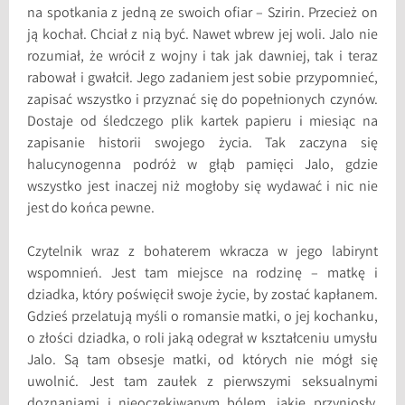
na spotkania z jedną ze swoich ofiar – Szirin. Przecież on
ją kochał. Chciał z nią być. Nawet wbrew jej woli. Jalo nie
rozumiał, że wrócił z wojny i tak jak dawniej, tak i teraz
rabował i gwałcił. Jego zadaniem jest sobie przypomnieć,
zapisać wszystko i przyznać się do popełnionych czynów.
Dostaje od śledczego plik kartek papieru i miesiąc na
zapisanie historii swojego życia. Tak zaczyna się
halucynogenna podróż w głąb pamięci Jalo, gdzie
wszystko jest inaczej niż mogłoby się wydawać i nic nie
jest do końca pewne.
Czytelnik wraz z bohaterem wkracza w jego labirynt
wspomnień. Jest tam miejsce na rodzinę – matkę i
dziadka, który poświęcił swoje życie, by zostać kapłanem.
Gdzieś przelatują myśli o romansie matki, o jej kochanku,
o złości dziadka, o roli jaką odegrał w kształceniu umysłu
Jalo. Są tam obsesje matki, od których nie mógł się
uwolnić. Jest tam zaułek z pierwszymi seksualnymi
doznaniami i nieoczekiwanym bólem, jakie przyniosły.