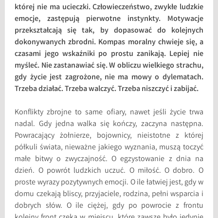
której nie ma ucieczki. Człowieczeństwo, zwykłe ludzkie
emocje, zastępują pierwotne instynkty. Motywacje
przekształcają się tak, by dopasować do kolejnych
dokonywanych zbrodni. Kompas moralny chwieje się, a
czasami jego wskaźniki po prostu zanikają. Lepiej nie
myśleć. Nie zastanawiać się. W obliczu wielkiego strachu,
gdy życie jest zagrożone, nie ma mowy o dylematach.
Trzeba działać. Trzeba walczyć. Trzeba niszczyć i zabijać.
Konflikty zbrojne to same ofiary, nawet jeśli życie trwa
nadal. Gdy jedna walka się kończy, zaczyna następna.
Powracający żołnierze, bojownicy, nieistotne z której
półkuli świata, nieważne jakiego wyznania, muszą toczyć
małe bitwy o zwyczajność. O egzystowanie z dnia na
dzień. O powrót ludzkich uczuć. O miłość. O dobro. O
proste wyrazy pozytywnych emocji. O ile łatwiej jest, gdy w
domu czekają bliscy, przyjaciele, rodzina, pełni wsparcia i
dobrych słów. O ile ciężej, gdy po powrocie z frontu
kolejny front czeka w miejscu, które zawsze było jedynie