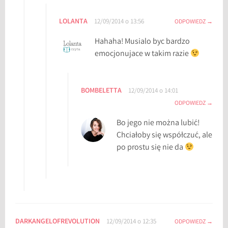
LOLANTA
12/09/2014 o 13:56
ODPOWIEDZ
Hahaha! Musialo byc bardzo
emocjonujace w takim razie
BOMBELETTA
12/09/2014 o 14:01
ODPOWIEDZ
Bo jego nie można lubić!
Chciałoby się współczuć, ale
po prostu się nie da
DARKANGELOFREVOLUTION
12/09/2014 o 12:35
ODPOWIEDZ