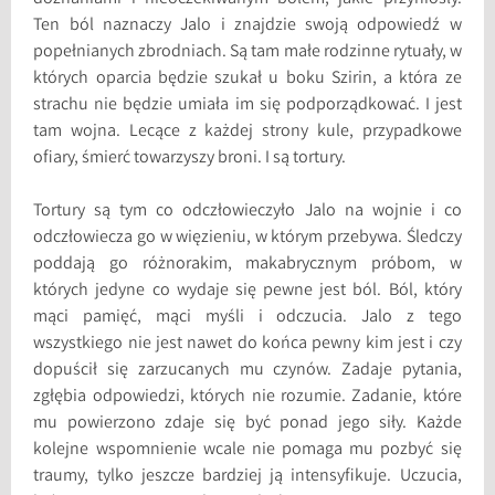
Ten ból naznaczy Jalo i znajdzie swoją odpowiedź w
popełnianych zbrodniach. Są tam małe rodzinne rytuały, w
których oparcia będzie szukał u boku Szirin, a która ze
strachu nie będzie umiała im się podporządkować. I jest
tam wojna. Lecące z każdej strony kule, przypadkowe
ofiary, śmierć towarzyszy broni. I są tortury.
Tortury są tym co odczłowieczyło Jalo na wojnie i co
odczłowiecza go w więzieniu, w którym przebywa. Śledczy
poddają go różnorakim, makabrycznym próbom, w
których jedyne co wydaje się pewne jest ból. Ból, który
mąci pamięć, mąci myśli i odczucia. Jalo z tego
wszystkiego nie jest nawet do końca pewny kim jest i czy
dopuścił się zarzucanych mu czynów. Zadaje pytania,
zgłębia odpowiedzi, których nie rozumie. Zadanie, które
mu powierzono zdaje się być ponad jego siły. Każde
kolejne wspomnienie wcale nie pomaga mu pozbyć się
traumy, tylko jeszcze bardziej ją intensyfikuje. Uczucia,