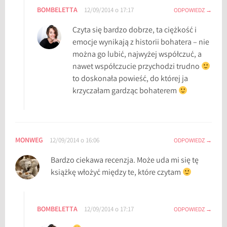
BOMBELETTA
12/09/2014 o 17:17
ODPOWIEDZ
Czyta się bardzo dobrze, ta ciężkość i
emocje wynikają z historii bohatera – nie
można go lubić, najwyżej współczuć, a
nawet współczucie przychodzi trudno
to doskonała powieść, do której ja
krzyczałam gardząc bohaterem
MONWEG
12/09/2014 o 16:06
ODPOWIEDZ
Bardzo ciekawa recenzja. Może uda mi się tę
książkę włożyć między te, które czytam
BOMBELETTA
12/09/2014 o 17:17
ODPOWIEDZ