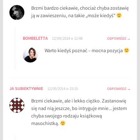
Brzmi bardzo ciekawie, chociaż chyba zostawię
ją w zawieszeniu, na takie „może kiedyś”
BOMBELETTA
12/09/2014 o 12:48
ODPOWIEDZ
Warto kiedyś poznać – mocna pozycja
JA SUBIEKTYWNIE
12/09/2014 o 15:15
ODPOWIEDZ
Brzmi ciekawie, ale i lekko ciężko. Zastanowię
się nad nią jeszcze, bo intryguje mnie… jestem
chyba swojego rodzaju książkową
masochistką.