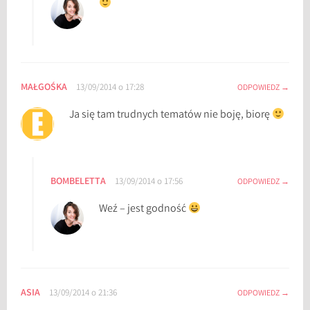
MAŁGOŚKA
13/09/2014 o 17:28
ODPOWIEDZ
Ja się tam trudnych tematów nie boję, biorę
BOMBELETTA
13/09/2014 o 17:56
ODPOWIEDZ
Weź – jest godność
ASIA
13/09/2014 o 21:36
ODPOWIEDZ