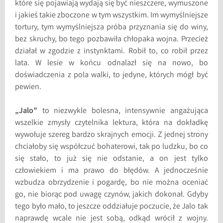
które się pojawiają wydają się być nieszczere, wymuszone
i jakieś takie zboczone w tym wszystkim. Im wymyślniejsze
tortury, tym wymyślniejsza próba przyznania się do winy,
bez skruchy, bo tego pozbawiła chłopaka wojna. Przecież
działał w zgodzie z instynktami. Robił to, co robił przez
lata. W lesie w końcu odnalazł się na nowo, bo
doświadczenia z pola walki, to jedyne, których mógł być
pewien.
„Jalo”
to niezwykle bolesna, intensywnie angażująca
wszelkie zmysły czytelnika lektura, która na dokładkę
wywołuje szereg bardzo skrajnych emocji. Z jednej strony
chciałoby się współczuć bohaterowi, tak po ludzku, bo co
się stało, to już się nie odstanie, a on jest tylko
człowiekiem i ma prawo do błędów. A jednocześnie
wzbudza obrzydzenie i pogardę, bo nie można oceniać
go, nie biorąc pod uwagę czynów, jakich dokonał. Gdyby
tego było mało, to jeszcze oddziałuje poczucie, że Jalo tak
naprawdę wcale nie jest sobą, odkąd wrócił z wojny.