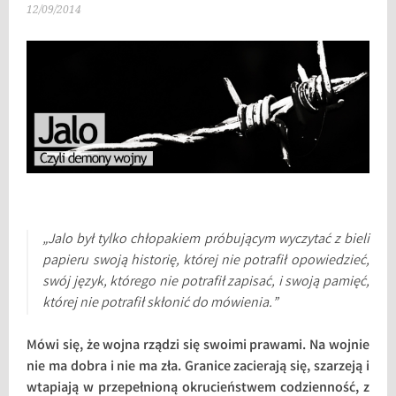
12/09/2014
„Jalo był tylko chłopakiem próbującym wyczytać z bieli
papieru swoją historię, której nie potrafił opowiedzieć,
swój język, którego nie potrafił zapisać, i swoją pamięć,
której nie potrafił skłonić do mówienia.”
Mówi się, że wojna rządzi się swoimi prawami. Na wojnie
nie ma dobra i nie ma zła. Granice zacierają się, szarzeją i
wtapiają w przepełnioną okrucieństwem codzienność, z