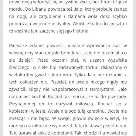
nowo mają wtłoczyć się w cywilne życie, bez broni i żądzy
mordu. Do Libanu powraca też Jalo, który próbuje stanąć
na nogi, ale zagubienie i złamana wola dość szybko
pobudzają wojenne instynkty. Wkrótce trafia do aresztu i
to właśnie tam zaczyna się jego historia.
Pierwsze zdanie powieści idealnie wprowadza nas w
wewnętrzny stan umysłu bohatera: „Jalo nie rozumiał, co
się dzieje”. Przed oczami biel, w uszach wyzwiska
śledczego, w ciele ból zadawanych tortur. Oskarżony o
wielokrotny gwałt i terroryzm. Tylko Jalo nie rozumie z
tych oskarżeń nic. Przecież on wcale nikogo nigdy nie
zgwałcił. Nigdy nie współpracował z terrorystami. Jalo
natomiast kochał. Kochał tak mocno, że aż do przesady.
Przynajmniej on to nazywał miłością. Kochał się z
kobietami w lesie. Wcale nie pod lufą karabinu. Wcale nie
strasząc i nie bijąc. W swojej głowie święcie wierzył, że
niczego na nikim nie wymuszał. Tak, dostawał przedmioty.
Tak, uprawiał seks z kobietami. Tak, chodził i umawiał się