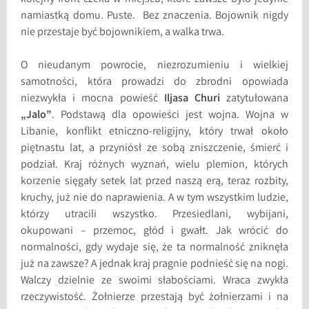
namiastką domu. Puste. Bez znaczenia. Bojownik nigdy
nie przestaje być bojownikiem, a walka trwa.
O nieudanym powrocie, niezrozumieniu i wielkiej
samotności, która prowadzi do zbrodni opowiada
niezwykła i mocna powieść
Iljasa Churi
zatytułowana
„Jalo”
. Podstawą dla opowieści jest wojna. Wojna w
Libanie, konflikt etniczno-religijny, który trwał około
piętnastu lat, a przyniósł ze sobą zniszczenie, śmierć i
podział. Kraj różnych wyznań, wielu plemion, których
korzenie sięgały setek lat przed naszą erą, teraz rozbity,
kruchy, już nie do naprawienia. A w tym wszystkim ludzie,
którzy utracili wszystko. Przesiedlani, wybijani,
okupowani – przemoc, głód i gwałt. Jak wrócić do
normalności, gdy wydaje się, że ta normalność zniknęła
już na zawsze? A jednak kraj pragnie podnieść się na nogi.
Walczy dzielnie ze swoimi słabościami. Wraca zwykła
rzeczywistość. Żołnierze przestają być żołnierzami i na