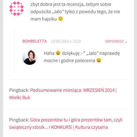
zbyt dobra jest ta recenzja, żebym sobie
odpuściła „Jalo” tylko z powodu tego, że nie
mam hajsiku
BOMBELETTA
13/09/2014 o 23:22
ODPOWIEDZ
Haha
dziękuję :-* „Jalo” naprawdę
mocne i godne polecenia
Pingback:
Podsumowanie miesiąca: WRZESIEŃ 2014 |
Wielki Buk
Pingback:
Góra prezentów tu i góra prezentów tam, czyli
świąteczny stosik… I KONKURS! | Kultura czytania