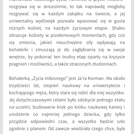
rozgrywa się w Jerozolimie, to tak naprawdę mogłoby
rozgrywać się w każdym zakątku na świecie, a jej
uniwersalny wydźwięk pozwala wpasować się w gusta
różnych kobiet, na każdym życiowym etapie. Shalev
obrazuje kobiety w przełomowych momentach, gdy coś
się zmienia, jakieś nieuchwytne siły wpływają na
bohaterki i zmuszają je do zagłębiania się w swoje
wnętrze, by pokonać ten trudny etap oparty na kryzysie
pragnień i możliwości, a także straconych złudzeniach.
Bohaterką „Życia miłosnego” jest Ja’ra Korman. Ma około
trzydzieści lat, stopień naukowy na uniwersytecie i
kochającego męża, który stara się robić dla niej wszystko.
Jej dotychczasowymi celami było zdobycie pełnego etatu
na uczelni, budowanie krok po kroku naukowej kariery i
urodzenie co najmniej jednego dziecka, gdy tylko
przyjdzie odpowiedni czas, a wszystko będzie szło
zgodnie z planem. Od zawsze wiedziała czego chce, była