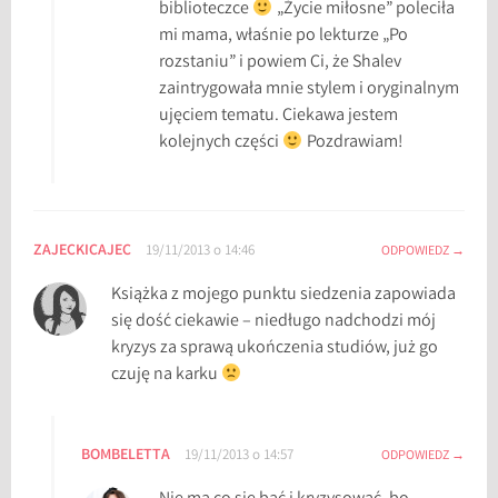
biblioteczce
„Życie miłosne” poleciła
m
mi mama, właśnie po lekturze „Po
i
rozstaniu” i powiem Ci, że Shalev
ł
zaintrygowała mnie stylem i oryginalnym
o
ujęciem tematu. Ciekawa jestem
s
kolejnych części
Pozdrawiam!
n
e
ZAJECKICAJEC
19/11/2013 o 14:46
ODPOWIEDZ
Książka z mojego punktu siedzenia zapowiada
się dość ciekawie – niedługo nadchodzi mój
kryzys za sprawą ukończenia studiów, już go
czuję na karku
BOMBELETTA
19/11/2013 o 14:57
ODPOWIEDZ