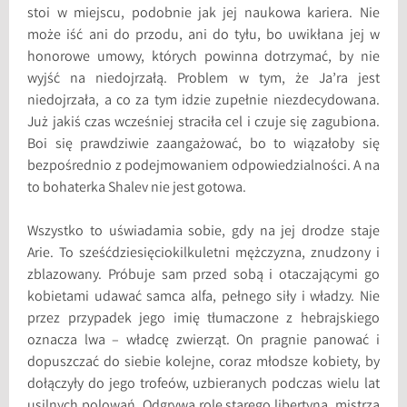
stoi w miejscu, podobnie jak jej naukowa kariera. Nie
może iść ani do przodu, ani do tyłu, bo uwikłana jej w
honorowe umowy, których powinna dotrzymać, by nie
wyjść na niedojrzałą. Problem w tym, że Ja’ra jest
niedojrzała, a co za tym idzie zupełnie niezdecydowana.
Już jakiś czas wcześniej straciła cel i czuje się zagubiona.
Boi się prawdziwie zaangażować, bo to wiązałoby się
bezpośrednio z podejmowaniem odpowiedzialności. A na
to bohaterka Shalev nie jest gotowa.
Wszystko to uświadamia sobie, gdy na jej drodze staje
Arie. To sześćdziesięciokilkuletni mężczyzna, znudzony i
zblazowany. Próbuje sam przed sobą i otaczającymi go
kobietami udawać samca alfa, pełnego siły i władzy. Nie
przez przypadek jego imię tłumaczone z hebrajskiego
oznacza lwa – władcę zwierząt. On pragnie panować i
dopuszczać do siebie kolejne, coraz młodsze kobiety, by
dołączyły do jego trofeów, uzbieranych podczas wielu lat
usilnych polowań. Odgrywa rolę starego libertyna, mistrza