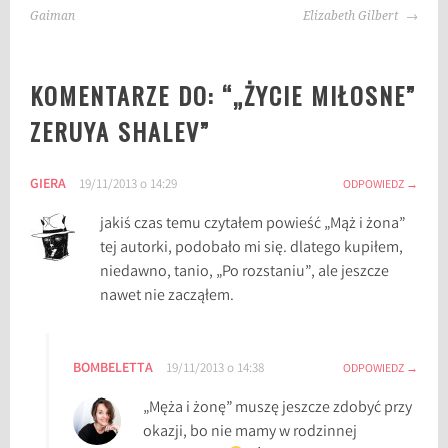
WPISU
:
Gaiman
Elizabeth Gilbert
Z
e
KOMENTARZE DO: “
„ŻYCIE MIŁOSNE”
r
u
ZERUYA SHALEV
”
y
a
GIERA
19/11/2013 o 14:29
S
ODPOWIEDZ
h
jakiś czas temu czytałem powieść „Mąż i żona”
a
tej autorki, podobało mi się. dlatego kupiłem,
l
niedawno, tanio, „Po rozstaniu”, ale jeszcze
e
nawet nie zacząłem.
v
,
Ż
BOMBELETTA
19/11/2013 o 14:38
ODPOWIEDZ
y
c
„Męża i żonę” muszę jeszcze zdobyć przy
i
okazji, bo nie mamy w rodzinnej
e