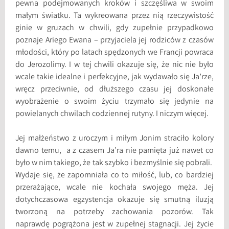
pewna podejmowanych kroków i szczęśliwa w swoim
małym światku. Ta wykreowana przez nią rzeczywistość
ginie w gruzach w chwili, gdy zupełnie przypadkowo
poznaje Ariego Ewana – przyjaciela jej rodziców z czasów
młodości, który po latach spędzonych we Francji powraca
do Jerozolimy. I w tej chwili okazuje się, że nic nie było
wcale takie idealne i perfekcyjne, jak wydawało się Ja’rze,
wręcz przeciwnie, od dłuższego czasu jej doskonałe
wyobrażenie o swoim życiu trzymało się jedynie na
powielanych chwilach codziennej rutyny. I niczym więcej.
Jej małżeństwo z uroczym i miłym Jonim straciło kolory
dawno temu, a z czasem Ja’ra nie pamięta już nawet co
było w nim takiego, że tak szybko i bezmyślnie się pobrali.
Wydaje się, że zapomniała co to miłość, lub, co bardziej
przerażające, wcale nie kochała swojego męża. Jej
dotychczasowa egzystencja okazuje się smutną iluzją
tworzoną na potrzeby zachowania pozorów. Tak
naprawdę pogrążona jest w zupełnej stagnacji. Jej życie