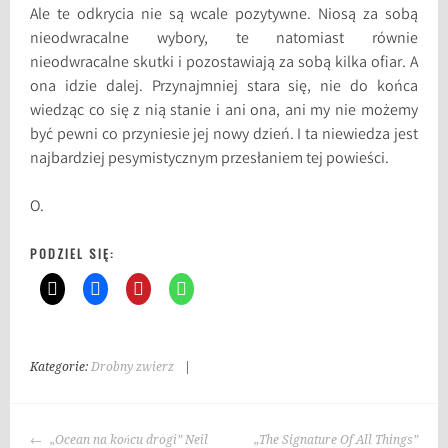
Ale te odkrycia nie są wcale pozytywne. Niosą za sobą
nieodwracalne wybory, te natomiast równie
nieodwracalne skutki i pozostawiają za sobą kilka ofiar. A
ona idzie dalej. Przynajmniej stara się, nie do końca
wiedząc co się z nią stanie i ani ona, ani my nie możemy
być pewni co przyniesie jej nowy dzień. I ta niewiedza jest
najbardziej pesymistycznym przesłaniem tej powieści.
O.
PODZIEL SIĘ:
Kategorie:
Drobny zwierz
|
T
a
g
NAWIGACJA
i
„Ocean na końcu drogi” Neil
„The Signature Of All Things”