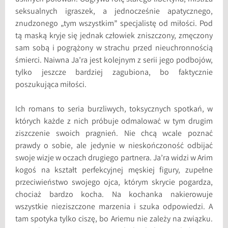
seksualnych igraszek, a jednocześnie apatycznego,
znudzonego „tym wszystkim” specjalistę od miłości. Pod
tą maską kryje się jednak człowiek zniszczony, zmęczony
sam sobą i pogrążony w strachu przed nieuchronnością
śmierci. Naiwna Ja’ra jest kolejnym z serii jego podbojów,
tylko jeszcze bardziej zagubiona, bo faktycznie
poszukująca miłości.
Ich romans to seria burzliwych, toksycznych spotkań, w
których każde z nich próbuje odmalować w tym drugim
ziszczenie swoich pragnień. Nie chcą wcale poznać
prawdy o sobie, ale jedynie w nieskończoność odbijać
swoje wizje w oczach drugiego partnera. Ja’ra widzi w Arim
kogoś na kształt perfekcyjnej męskiej figury, zupełne
przeciwieństwo swojego ojca, którym skrycie pogardza,
chociaż bardzo kocha. Na kochanka nakierowuje
wszystkie nieziszczone marzenia i szuka odpowiedzi. A
tam spotyka tylko ciszę, bo Ariemu nie zależy na związku.