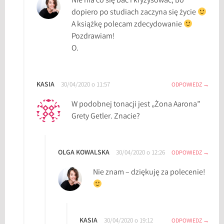
Nie ma co się bać i kryzysować, bo
dopiero po studiach zaczyna się życie
A książkę polecam zdecydowanie
Pozdrawiam!
O.
KASIA
30/04/2020 o 11:57
ODPOWIEDZ
W podobnej tonacji jest „Żona Aarona”
Grety Getler. Znacie?
OLGA KOWALSKA
30/04/2020 o 12:26
ODPOWIEDZ
Nie znam – dziękuję za polecenie!
KASIA
30/04/2020 o 19:12
ODPOWIEDZ