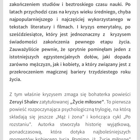
zakończeniem studiów i beztroskiego czasu nauki. Po
latach przychodzi czas na kryzys wieku średniego, chyba
najpopularniejszego i najczęściej wykorzystanego w
tekstach literatury i filmach. I kryzys emerytalny, po
sześćdziesiątce, który jest jednoznaczny z kryzysem
świadomości zakończenia pewnego etapu życia.
Zauważyliście pewnie, że sprytnie pominęłam jeden z
istotniejszych egzystencjalnych dołów, jaki dopada
zarówno mężczyzn, jak i kobiety, a który związany jest z
przekroczeniem magicznej bariery trzydziestego roku
życia.
Z tym właśnie kryzysem zmaga się bohaterka powieści
Zeruyi Shalev
zatytułowanej
„Życie miłosne”
. To pierwsza
powieść rozpoczynająca psychologiczną trylogię, na którą
składają się jeszcze „Mąż i żona” i kończąca cykl „Po
rozstaniu”. Autorka stworzyła historię wyjątkową,
ponadczasową, która dotyka najboleśniejszych
momentów kobiecego życia. Pomimo, iż „Życie miłosne”