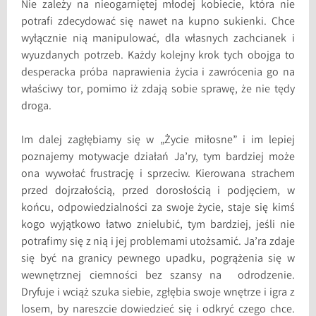
Nie zależy na nieogarniętej młodej kobiecie, która nie
potrafi zdecydować się nawet na kupno sukienki. Chce
wyłącznie nią manipulować, dla własnych zachcianek i
wyuzdanych potrzeb. Każdy kolejny krok tych obojga to
desperacka próba naprawienia życia i zawrócenia go na
właściwy tor, pomimo iż zdają sobie sprawę, że nie tędy
droga.
Im dalej zagłębiamy się w „Życie miłosne” i im lepiej
poznajemy motywacje działań Ja’ry, tym bardziej może
ona wywołać frustrację i sprzeciw. Kierowana strachem
przed dojrzałością, przed dorosłością i podjęciem, w
końcu, odpowiedzialności za swoje życie, staje się kimś
kogo wyjątkowo łatwo znielubić, tym bardziej, jeśli nie
potrafimy się z nią i jej problemami utożsamić. Ja’ra zdaje
się być na granicy pewnego upadku, pogrążenia się w
wewnętrznej ciemności bez szansy na odrodzenie.
Dryfuje i wciąż szuka siebie, zgłębia swoje wnętrze i igra z
losem, by nareszcie dowiedzieć się i odkryć czego chce.