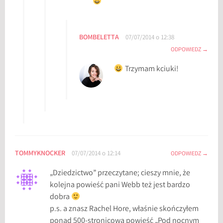
BOMBELETTA
07/07/2014 o 12:38
ODPOWIEDZ
Trzymam kciuki!
TOMMYKNOCKER
07/07/2014 o 12:14
ODPOWIEDZ
„Dziedzictwo” przeczytane; cieszy mnie, że
kolejna powieść pani Webb też jest bardzo
dobra
p.s. a znasz Rachel Hore, właśnie skończyłem
ponad 500-stronicową powieść „Pod nocnym