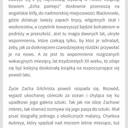
bowiem „Echa pamięci” dosłownie przenoszą na
angielskie klify, do nadmorskiej miejscowości Blacknowle,
gdzie dolatuje świeży zapach bryzy, wilgotnych skał i
wodorostów, a czytelnik towarzyszyć będzie bohaterom w
podróży w przeszłość. Jest tu magia dawnych lat, ukryte
wspomnienia, które czekają tylko, by ktoś je odnalazł,
żeby, jak za dotknięciem czarodziejskiej różdżki przywołać
je na nowo. A że jest to wspomnienie rozgrzanych
wakacyjnych miesięcy, lat trzydziestych XX wieku, to zdaje
się być kolejną doskonałą książką na rozpoczynające się
powoli lato.
Życie Zacha Gilchrista powoli rozpada się. Rozwód,
wyjazd ukochanej córeczki za ocean i chyląca się ku
upadkowi jego galeria sztuki. Tak jak nie idzie Zachowi
interes, tak również rozmywa się jego pasja do sztuki. Miał
pisać biografię jednego z okolicznych malarzy, Charlesa
Aubreya, który spędzał nad morzem letnie miesiące, tuż