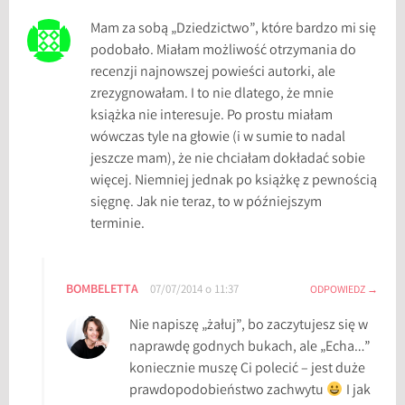
g
Mam za sobą „Dziedzictwo”, które bardzo mi się
o
podobało. Miałam możliwość otrzymania do
t
recenzji najnowszej powieści autorki, ale
t
zrezygnowałam. I to nie dlatego, że mnie
e
książka nie interesuje. Po prostu miałam
n
wówczas tyle na głowie (i w sumie to nadal
S
jeszcze mam), że nie chciałam dokładać sobie
o
więcej. Niemniej jednak po książkę z pewnością
n
sięgnę. Jak nie teraz, to w późniejszym
g
terminie.
,
E
c
BOMBELETTA
07/07/2014 o 11:37
ODPOWIEDZ
h
a
Nie napiszę „żałuj”, bo zaczytujesz się w
p
naprawdę godnych bukach, ale „Echa…”
a
koniecznie muszę Ci polecić – jest duże
m
prawdopodobieństwo zachwytu
I jak
i