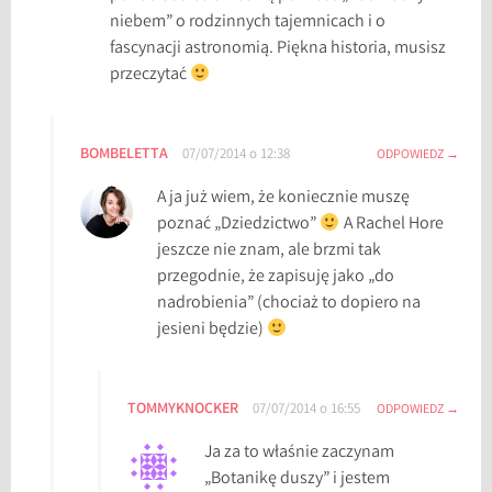
niebem” o rodzinnych tajemnicach i o
fascynacji astronomią. Piękna historia, musisz
przeczytać
BOMBELETTA
07/07/2014 o 12:38
ODPOWIEDZ
A ja już wiem, że koniecznie muszę
poznać „Dziedzictwo”
A Rachel Hore
jeszcze nie znam, ale brzmi tak
przegodnie, że zapisuję jako „do
nadrobienia” (chociaż to dopiero na
jesieni będzie)
TOMMYKNOCKER
07/07/2014 o 16:55
ODPOWIEDZ
Ja za to właśnie zaczynam
„Botanikę duszy” i jestem