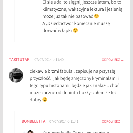
Ci się uda, to sięgnij jeszcze latem, bo to
ę
klimatyczna, wakacyjna lektura i jesienią
c
może już tak nie pasować
i
A „Dziedzictwo” koniecznie muszę
,
dorwać w łapki
K
a
t
h
TAKITUTAKI
07/07/2014 o 11:40
ODPOWIEDZ
e
ciekawie brzmi fabuła.. zapisuje na przyszłą
r
przyszłość.. jak będę zmęczony kryminałami i
i
tego typu historiami, będzie jak znalazł.. choć
n
może zacznę od debiutu bo słyszałem że też
e
dobry
W
e
b
BOMBELETTA
b
07/07/2014 o 11:41
ODPOWIEDZ