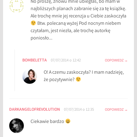
No proszę, znowu mnie ubiegłaś, bo mam w
najbliższych planach zabranie się za tę książkę.
Ale trochę mnie jej recenzja u Ciebie zaskoczyła
Btw. polecaną wyżej Pod nocnym niebem
czytałam, jest niezła, ale trochę autorkę
poniosło…
BOMBELETTA
07/07/2014 o 12:42
ODPOWIEDZ
O! A czemu zaskoczyła? I mam nadzieję,
że pozytywnie?
DARKANGELOFREVOLUTION
07/07/2014 o 12:35
ODPOWIEDZ
Ciekawie bardzo