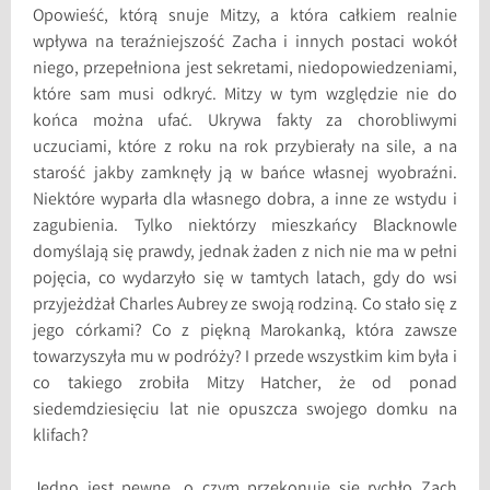
Opowieść, którą snuje Mitzy, a która całkiem realnie
wpływa na teraźniejszość Zacha i innych postaci wokół
niego, przepełniona jest sekretami, niedopowiedzeniami,
które sam musi odkryć. Mitzy w tym względzie nie do
końca można ufać. Ukrywa fakty za chorobliwymi
uczuciami, które z roku na rok przybierały na sile, a na
starość jakby zamknęły ją w bańce własnej wyobraźni.
Niektóre wyparła dla własnego dobra, a inne ze wstydu i
zagubienia. Tylko niektórzy mieszkańcy Blacknowle
domyślają się prawdy, jednak żaden z nich nie ma w pełni
pojęcia, co wydarzyło się w tamtych latach, gdy do wsi
przyjeżdżał Charles Aubrey ze swoją rodziną. Co stało się z
jego córkami? Co z piękną Marokanką, która zawsze
towarzyszyła mu w podróży? I przede wszystkim kim była i
co takiego zrobiła Mitzy Hatcher, że od ponad
siedemdziesięciu lat nie opuszcza swojego domku na
klifach?
Jedno jest pewne, o czym przekonuje się rychło Zach