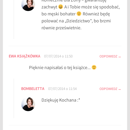
Koniecznie dla Żony – gwarantuję
zachwyt
A i Tobie może się spodobać,
bo męski bohater
Również będę
polować na „Dziedzictwo”, bo brzmi
równie prześwietnie.
EWA KSIĄŻKÓWKA
07/07/2014 o 11:50
ODPOWIEDZ
Pięknie napisałaś o tej książce…
BOMBELETTA
07/07/2014 o 11:54
ODPOWIEDZ
Dziękuję Kochana :*