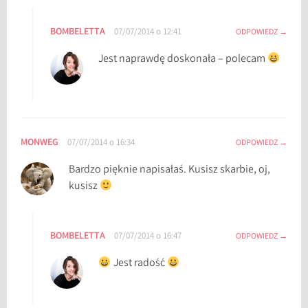
BOMBELETTA
07/07/2014 o 12:41
ODPOWIEDZ
Jest naprawdę doskonała – polecam
MONWEG
07/07/2014 o 16:34
ODPOWIEDZ
Bardzo pięknie napisałaś. Kusisz skarbie, oj,
kusisz
BOMBELETTA
07/07/2014 o 16:47
ODPOWIEDZ
Jest radość