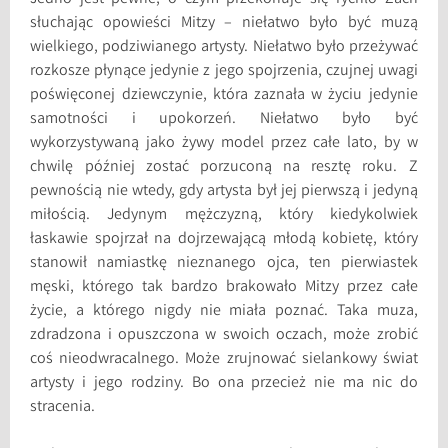
słuchając opowieści Mitzy – niełatwo było być muzą
wielkiego, podziwianego artysty. Niełatwo było przeżywać
rozkosze płynące jedynie z jego spojrzenia, czujnej uwagi
poświęconej dziewczynie, która zaznała w życiu jedynie
samotności i upokorzeń. Niełatwo było być
wykorzystywaną jako żywy model przez całe lato, by w
chwilę później zostać porzuconą na resztę roku. Z
pewnością nie wtedy, gdy artysta był jej pierwszą i jedyną
miłością. Jedynym mężczyzną, który kiedykolwiek
łaskawie spojrzał na dojrzewającą młodą kobietę, który
stanowił namiastkę nieznanego ojca, ten pierwiastek
męski, którego tak bardzo brakowało Mitzy przez całe
życie, a którego nigdy nie miała poznać. Taka muza,
zdradzona i opuszczona w swoich oczach, może zrobić
coś nieodwracalnego. Może zrujnować sielankowy świat
artysty i jego rodziny. Bo ona przecież nie ma nic do
stracenia.