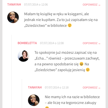
TANAYAH
07/07/2014 o 12:06
ODPOWIEDZ
Miałam tę książkę w ręku w księgarni, ale
jednak nie kupiłam. Za to już zapisałam się na
„Dziedzictwo” w bibliotece
BOMBELETTA
07/07/2014 o 12:08
ODPOWIEDZ
To spokojnie już możesz zapisać się na
„Echa…” również – przeczuwam zachwyt,
a na pewno spodobanie się
Na
„Dziedzictwo” zapoluję jesienią
TANAYAH
07/07/2014 o 12:18
ODPOWIEDZ
Nie mamy ich na razie w bibliotece
– ale liczę na tegoroczne zakupy