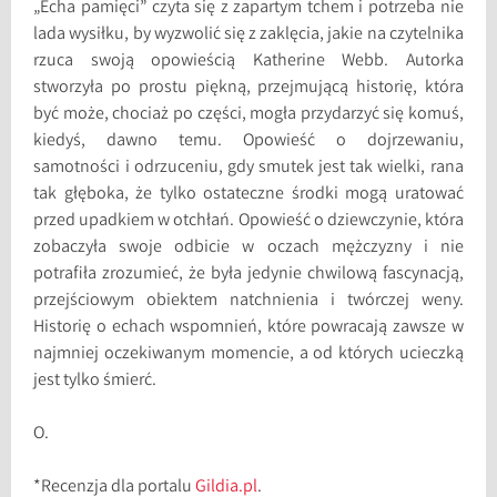
„Echa pamięci” czyta się z zapartym tchem i potrzeba nie
lada wysiłku, by wyzwolić się z zaklęcia, jakie na czytelnika
rzuca swoją opowieścią Katherine Webb. Autorka
stworzyła po prostu piękną, przejmującą historię, która
być może, chociaż po części, mogła przydarzyć się komuś,
kiedyś, dawno temu. Opowieść o dojrzewaniu,
samotności i odrzuceniu, gdy smutek jest tak wielki, rana
tak głęboka, że tylko ostateczne środki mogą uratować
przed upadkiem w otchłań. Opowieść o dziewczynie, która
zobaczyła swoje odbicie w oczach mężczyzny i nie
potrafiła zrozumieć, że była jedynie chwilową fascynacją,
przejściowym obiektem natchnienia i twórczej weny.
Historię o echach wspomnień, które powracają zawsze w
najmniej oczekiwanym momencie, a od których ucieczką
jest tylko śmierć.
O.
*Recenzja dla portalu
Gildia.pl
.