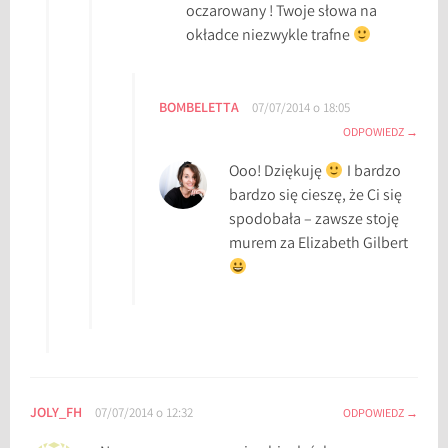
oczarowany ! Twoje słowa na
okładce niezwykle trafne
BOMBELETTA
07/07/2014 o 18:05
ODPOWIEDZ
Ooo! Dziękuję
I bardzo
bardzo się cieszę, że Ci się
spodobała – zawsze stoję
murem za Elizabeth Gilbert
JOLY_FH
07/07/2014 o 12:32
ODPOWIEDZ