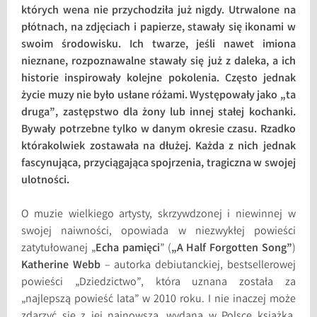
których wena nie przychodziła już nigdy. Utrwalone na
płótnach, na zdjęciach i papierze, stawały się ikonami w
swoim środowisku. Ich twarze, jeśli nawet imiona
nieznane, rozpoznawalne stawały się już z daleka, a ich
historie inspirowały kolejne pokolenia. Często jednak
życie muzy nie było usłane różami. Występowały jako „ta
druga”, zastępstwo dla żony lub innej stałej kochanki.
Bywały potrzebne tylko w danym okresie czasu. Rzadko
którakolwiek zostawała na dłużej. Każda z nich jednak
fascynująca, przyciągająca spojrzenia, tragiczna w swojej
ulotności.
O muzie wielkiego artysty, skrzywdzonej i niewinnej w
swojej naiwności, opowiada w niezwykłej powieści
zatytułowanej „
Echa pamięci
” (
„A Half Forgotten Song”
)
Katherine Webb
– autorka debiutanckiej, bestsellerowej
powieści „Dziedzictwo”, która uznana została za
„najlepszą powieść lata” w 2010 roku. I nie inaczej może
zdarzyć się z jej najnowszą, wydaną w Polsce książką,