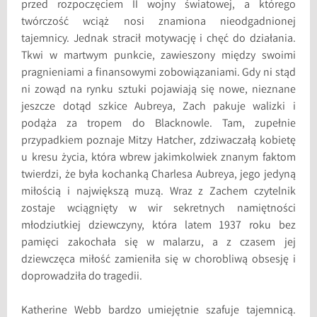
przed rozpoczęciem II wojny światowej, a którego
twórczość wciąż nosi znamiona nieodgadnionej
tajemnicy. Jednak stracił motywację i chęć do działania.
Tkwi w martwym punkcie, zawieszony między swoimi
pragnieniami a finansowymi zobowiązaniami. Gdy ni stąd
ni zowąd na rynku sztuki pojawiają się nowe, nieznane
jeszcze dotąd szkice Aubreya, Zach pakuje walizki i
podąża za tropem do Blacknowle. Tam, zupełnie
przypadkiem poznaje Mitzy Hatcher, zdziwaczałą kobietę
u kresu życia, która wbrew jakimkolwiek znanym faktom
twierdzi, że była kochanką Charlesa Aubreya, jego jedyną
miłością i największą muzą. Wraz z Zachem czytelnik
zostaje wciągnięty w wir sekretnych namiętności
młodziutkiej dziewczyny, która latem 1937 roku bez
pamięci zakochała się w malarzu, a z czasem jej
dziewczęca miłość zamieniła się w chorobliwą obsesję i
doprowadziła do tragedii.
Katherine Webb bardzo umiejętnie szafuje tajemnicą.