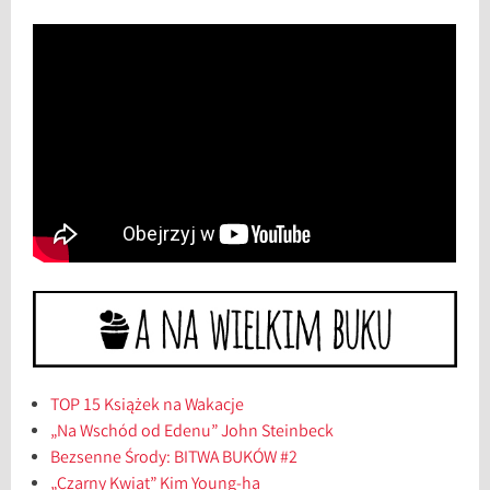
TOP 15 Książek na Wakacje
„Na Wschód od Edenu” John Steinbeck
Bezsenne Środy: BITWA BUKÓW #2
„Czarny Kwiat” Kim Young-ha