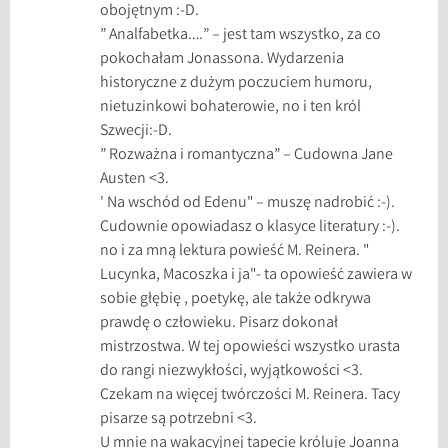
obojętnym :-D.
” Analfabetka….” – jest tam wszystko, za co
pokochałam Jonassona. Wydarzenia
historyczne z dużym poczuciem humoru,
nietuzinkowi bohaterowie, no i ten król
Szwecji:-D.
” Rozważna i romantyczna” – Cudowna Jane
Austen <3.
' Na wschód od Edenu" – muszę nadrobić :-).
Cudownie opowiadasz o klasyce literatury :-).
no i za mną lektura powieść M. Reinera. "
Lucynka, Macoszka i ja"- ta opowieść zawiera w
sobie głębię , poetykę, ale także odkrywa
prawdę o człowieku. Pisarz dokonał
mistrzostwa. W tej opowieści wszystko urasta
do rangi niezwykłości, wyjątkowości <3.
Czekam na więcej twórczości M. Reinera. Tacy
pisarze są potrzebni <3.
U mnie na wakacyjnej tapecie króluje Joanna