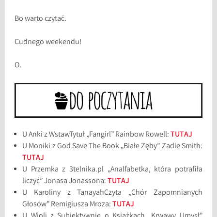
Bo warto czytać.
Cudnego weekendu!
O.
U Anki z WstawTytuł „Fangirl” Rainbow Rowell:
TUTAJ
U Moniki z God Save The Book „Białe Zęby” Zadie Smith:
TUTAJ
U Przemka z 3telnika.pl „Analfabetka, która potrafiła
liczyć” Jonasa Jonassona:
TUTAJ
U Karoliny z TanayahCzyta „Chór Zapomnianych
Głosów” Remigiusza Mroza:
TUTAJ
U Wioli z Subiektywnie o Książkach „Krwawy Umysł”