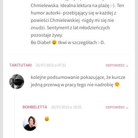
Chmielewska. Idealna lektura na plażę :-). Ten
humor autorki- przebijający się w każdej z
powieści Chmielewskiej -nigdy mi się nie
znudzi. Sentyment z lat młodzieńczych
pozostaje żywy.
Bo Diabeł
tkwi w szczegółach :-D.
TAKITUTAKI
20/07/2015 o 07:31
ODPOWIEDZ
kolejne podsumowanie pokazujące, że kurcze
jedną przerwą w pracy tego nie nadrobię
BOMBELETTA
20/07/2015 o 18:35
ODPOWIEDZ