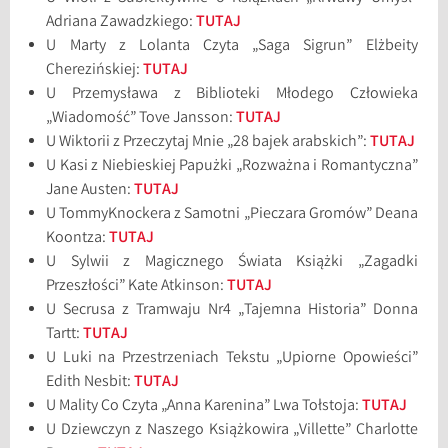
Adriana Zawadzkiego:
TUTAJ
U Marty z Lolanta Czyta „Saga Sigrun” Elżbeity
Cherezińskiej:
TUTAJ
U Przemysława z Biblioteki Młodego Człowieka
„Wiadomość” Tove Jansson:
TUTAJ
U Wiktorii z Przeczytaj Mnie „28 bajek arabskich”:
TUTAJ
U Kasi z Niebieskiej Papużki „Rozważna i Romantyczna”
Jane Austen:
TUTAJ
U TommyKnockera z Samotni „Pieczara Gromów” Deana
Koontza:
TUTAJ
U Sylwii z Magicznego Świata Książki „Zagadki
Przeszłości” Kate Atkinson:
TUTAJ
U Secrusa z Tramwaju Nr4 „Tajemna Historia” Donna
Tartt:
TUTAJ
U Luki na Przestrzeniach Tekstu „Upiorne Opowieści”
Edith Nesbit:
TUTAJ
U Mality Co Czyta „Anna Karenina” Lwa Tołstoja:
TUTAJ
U Dziewczyn z Naszego Książkowira „Villette” Charlotte