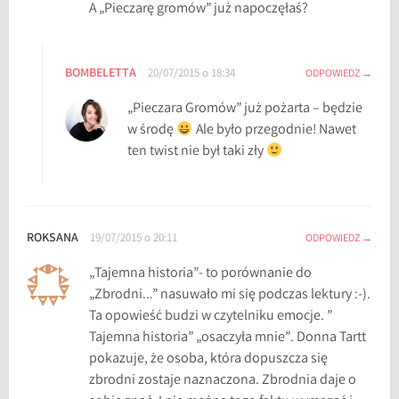
A „Pieczarę gromów” już napoczęłaś?
BOMBELETTA
20/07/2015 o 18:34
ODPOWIEDZ
„Pieczara Gromów” już pożarta – będzie
w środę
Ale było przegodnie! Nawet
ten twist nie był taki zły
ROKSANA
19/07/2015 o 20:11
ODPOWIEDZ
„Tajemna historia”- to porównanie do
„Zbrodni…” nasuwało mi się podczas lektury :-).
Ta opowieść budzi w czytelniku emocje. ”
Tajemna historia” „osaczyła mnie”. Donna Tartt
pokazuje, że osoba, która dopuszcza się
zbrodni zostaje naznaczona. Zbrodnia daje o