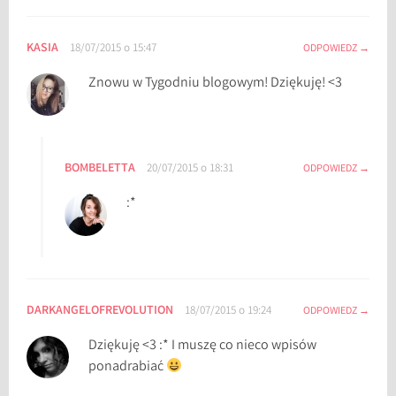
KASIA
18/07/2015 o 15:47
ODPOWIEDZ
Znowu w Tygodniu blogowym! Dziękuję! <3
BOMBELETTA
20/07/2015 o 18:31
ODPOWIEDZ
:*
DARKANGELOFREVOLUTION
18/07/2015 o 19:24
ODPOWIEDZ
Dziękuję <3 :* I muszę co nieco wpisów
ponadrabiać