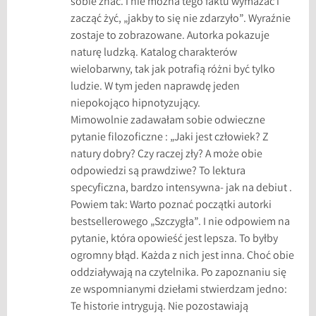
sobie znać. I nie można tego faktu wymazać i
zacząć żyć, „jakby to się nie zdarzyło”. Wyraźnie
zostaje to zobrazowane. Autorka pokazuje
naturę ludzką. Katalog charakterów
wielobarwny, tak jak potrafią różni być tylko
ludzie. W tym jeden naprawdę jeden
niepokojąco hipnotyzujący.
Mimowolnie zadawałam sobie odwieczne
pytanie filozoficzne : „Jaki jest człowiek? Z
natury dobry? Czy raczej zły? A może obie
odpowiedzi są prawdziwe? To lektura
specyficzna, bardzo intensywna- jak na debiut .
Powiem tak: Warto poznać początki autorki
bestsellerowego „Szczygła”. I nie odpowiem na
pytanie, która opowieść jest lepsza. To byłby
ogromny błąd. Każda z nich jest inna. Choć obie
oddziaływają na czytelnika. Po zapoznaniu się
ze wspomnianymi dziełami stwierdzam jedno:
Te historie intrygują. Nie pozostawiają