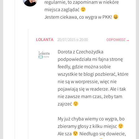
regularnie, to zapominam w niekóre
miejsca zaglądać
Jestem ciekawa, co wygra w PKK!
LOLANTA
20/07/2015 o 20:00
ODPOWIEDZ
Dorota z Czechożydka
podpowiedziała mi fajna stronę
feedly, gdzie można sobie
wszystkie te blogi pozbierać, które
nie są w worpressie, więc nie
pojawiają się w readerze. Ale i tak
nie zawsze mam czas, żeby tam
zajrzeć
My już chyba wiemy co wygra, bo
zbieramy głosy z kilku miejsc
Ale sza
Niedługo się dowiecie,