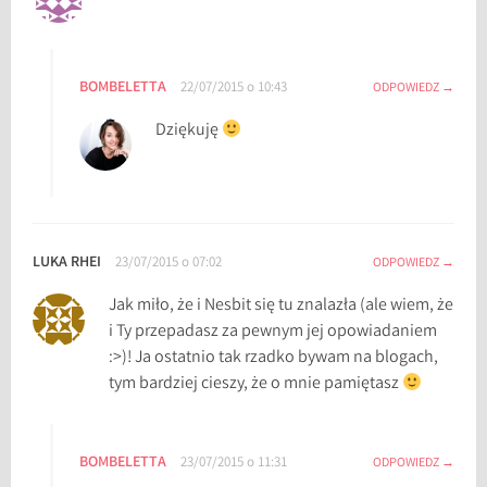
BOMBELETTA
22/07/2015 o 10:43
ODPOWIEDZ
Dziękuję
LUKA RHEI
23/07/2015 o 07:02
ODPOWIEDZ
Jak miło, że i Nesbit się tu znalazła (ale wiem, że
i Ty przepadasz za pewnym jej opowiadaniem
:>)! Ja ostatnio tak rzadko bywam na blogach,
tym bardziej cieszy, że o mnie pamiętasz
BOMBELETTA
23/07/2015 o 11:31
ODPOWIEDZ