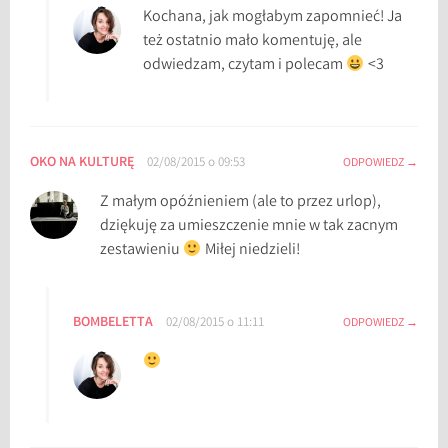
Kochana, jak mogłabym zapomnieć! Ja
też ostatnio mało komentuję, ale
odwiedzam, czytam i polecam
<3
OKO NA KULTURĘ
02/08/2015 o 09:53
ODPOWIEDZ
Z małym opóźnieniem (ale to przez urlop),
dziękuję za umieszczenie mnie w tak zacnym
zestawieniu
Miłej niedzieli!
BOMBELETTA
02/08/2015 o 11:11
ODPOWIEDZ