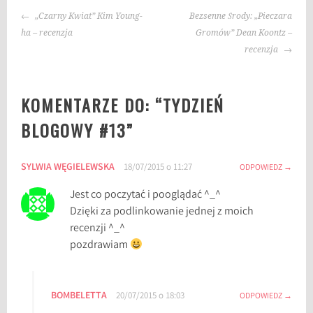
NAWIGACJA
„Czarny Kwiat” Kim Young-
Bezsenne Środy: „Pieczara
WPISU
ha – recenzja
Gromów” Dean Koontz –
recenzja
KOMENTARZE DO: “
TYDZIEŃ
BLOGOWY #13
”
SYLWIA WĘGIELEWSKA
18/07/2015 o 11:27
ODPOWIEDZ
Jest co poczytać i pooglądać ^_^
Dzięki za podlinkowanie jednej z moich
recenzji ^_^
pozdrawiam
BOMBELETTA
20/07/2015 o 18:03
ODPOWIEDZ