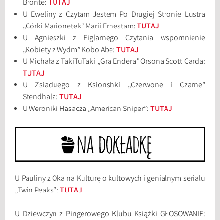
Bronte:
TUTAJ
U Eweliny z Czytam Jestem Po Drugiej Stronie Lustra
„Córki Marionetek” Marii Ernestam:
TUTAJ
U Agnieszki z Figlarnego Czytania wspomnienie
„Kobiety z Wydm” Kobo Abe:
TUTAJ
U Michała z TakiTuTaki „Gra Endera” Orsona Scott Carda:
TUTAJ
U Zsiaduego z Ksionshki „Czerwone i Czarne”
Stendhala:
TUTAJ
U Weroniki Hasacza „American Sniper”:
TUTAJ
U Pauliny z Oka na Kulturę o kultowych i genialnym serialu
„Twin Peaks”:
TUTAJ
U Dziewczyn z Pingerowego Klubu Książki GŁOSOWANIE: