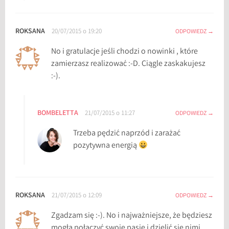
ROKSANA
20/07/2015 o 19:20
ODPOWIEDZ
No i gratulacje jeśli chodzi o nowinki , które
zamierzasz realizować :-D. Ciągle zaskakujesz
:-).
BOMBELETTA
21/07/2015 o 11:27
ODPOWIEDZ
Trzeba pędzić naprzód i zarażać
pozytywna energią
ROKSANA
21/07/2015 o 12:09
ODPOWIEDZ
Zgadzam się :-). No i najważniejsze, że będziesz
mogła połączyć swoje pasje i dzielić się nimi.