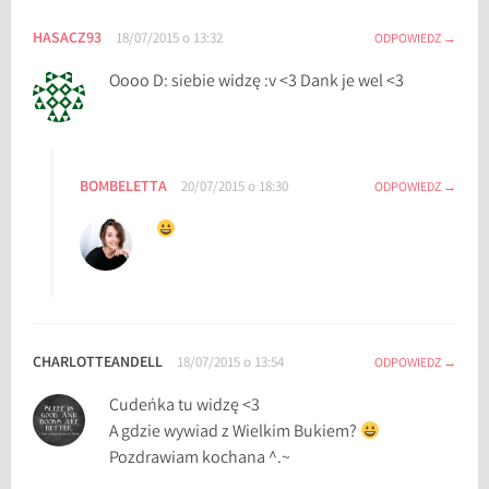
HASACZ93
18/07/2015 o 13:32
ODPOWIEDZ
Oooo D: siebie widzę :v <3 Dank je wel <3
BOMBELETTA
20/07/2015 o 18:30
ODPOWIEDZ
CHARLOTTEANDELL
18/07/2015 o 13:54
ODPOWIEDZ
Cudeńka tu widzę <3
A gdzie wywiad z Wielkim Bukiem?
Pozdrawiam kochana ^.~