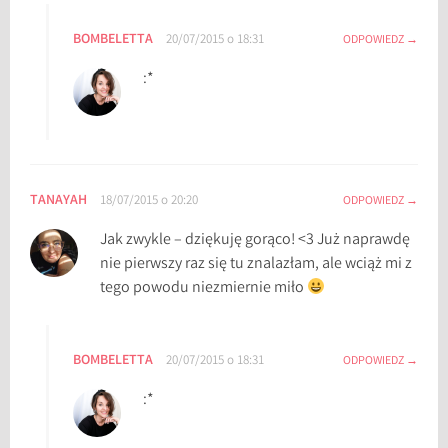
BOMBELETTA
20/07/2015 o 18:31
ODPOWIEDZ
:*
TANAYAH
18/07/2015 o 20:20
ODPOWIEDZ
Jak zwykle – dziękuję gorąco! <3 Już naprawdę
nie pierwszy raz się tu znalazłam, ale wciąż mi z
tego powodu niezmiernie miło
BOMBELETTA
20/07/2015 o 18:31
ODPOWIEDZ
:*