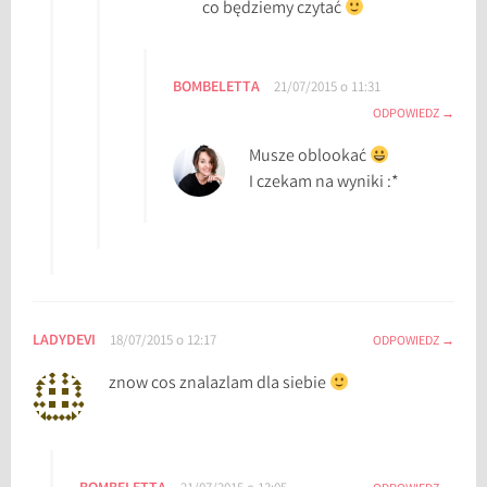
co będziemy czytać
BOMBELETTA
21/07/2015 o 11:31
ODPOWIEDZ
Musze oblookać
I czekam na wyniki :*
LADYDEVI
18/07/2015 o 12:17
ODPOWIEDZ
znow cos znalazlam dla siebie