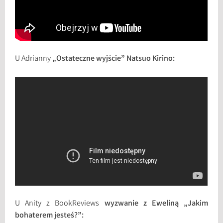
U Adrianny
„Ostateczne wyjście” Natsuo Kirino:
U Anity z BookReviews
wyzwanie z Eweliną „Jakim
bohaterem jesteś?”: