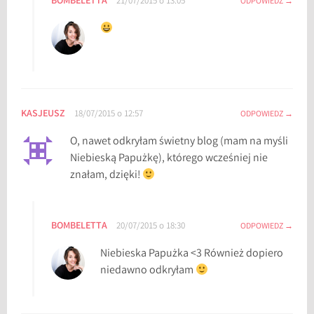
BOMBELETTA
21/07/2015 o 13:05
ODPOWIEDZ
KASJEUSZ
18/07/2015 o 12:57
ODPOWIEDZ
O, nawet odkryłam świetny blog (mam na myśli
Niebieską Papużkę), którego wcześniej nie
znałam, dzięki!
BOMBELETTA
20/07/2015 o 18:30
ODPOWIEDZ
Niebieska Papużka <3 Również dopiero
niedawno odkryłam