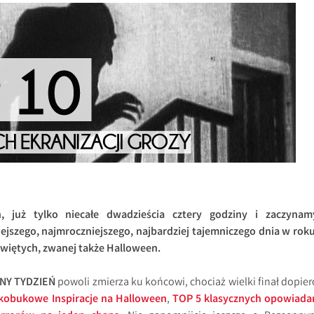
, już tylko niecałe dwadzieścia cztery godziny i zaczynam
ejszego, najmroczniejszego, najbardziej tajemniczego dnia w roku
 Świętych, zwanej także Halloween.
NY TYDZIEŃ
powoli zmierza ku końcowi, chociaż wielki finał dopier
kobukowe Inspiracje na Halloween
,
TOP 5 klasycznych opowiada