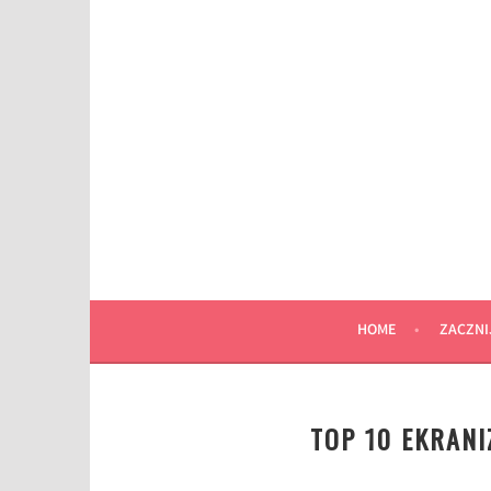
Przeskocz
do
wpisu
HOME
ZACZNI
TOP 10 EKRANI