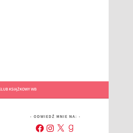
KLUB KSIĄŻKOWY WB
ODWIEDŹ MNIE NA:
Facebook
Instagram
X
Goodreads