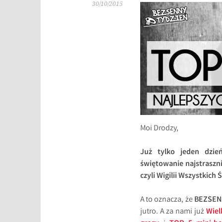
30/10/2015
Moi Drodzy,
Już tylko jeden dzień
świętowanie najstraszni
czyli Wigilii Wszystkich
A to oznacza, że
BEZSEN
jutro. A za nami już
Wiel