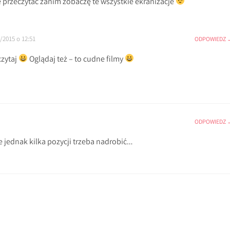
 przeczytać zanim zobaczę te wszystkie ekranizacje
/2015 o 12:51
ODPOWIEDZ
czytaj
Oglądaj też – to cudne filmy
ODPOWIEDZ
e jednak kilka pozycji trzeba nadrobić…