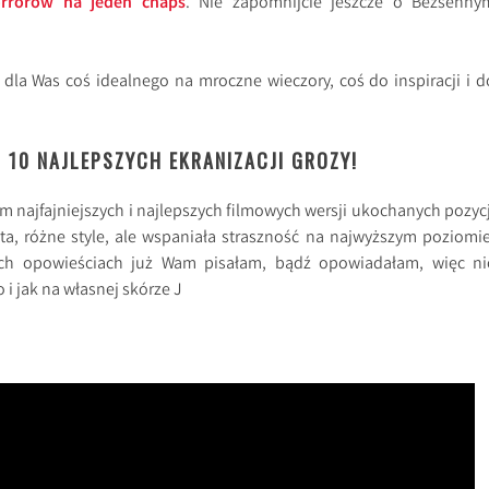
rrorów na jeden chaps
. Nie zapomnijcie jeszcze o Bezsenny
 dla Was coś idealnego na mroczne wieczory, coś do inspiracji i d
 10 NAJLEPSZYCH EKRANIZACJI GROZY!
m najfajniejszych i najlepszych filmowych wersji ukochanych pozycj
lata, różne style, ale wspaniała straszność na najwyższym poziomie
ych opowieściach już Wam pisałam, bądź opowiadałam, więc ni
 i jak na własnej skórze J