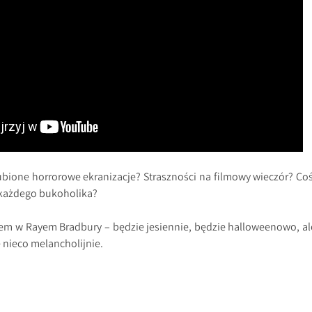
ubione horrorowe ekranizacje? Straszności na filmowy wieczór? Coś
 każdego bukoholika?
azem w Rayem Bradbury – będzie jesiennie, będzie halloweenowo, al
 nieco melancholijnie.