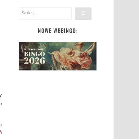
Szukaj
NOWE WBBINGO:
y
,
o
ń