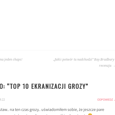
 jeden chaps!
„Jakiś potwór tu nadchodzi” Ray Bradbury
recenzja
: “
TOP 10 EKRANIZACJI GROZY
”
4:22
ODPOWIEDZ
staw.. na ten czas grozy.. uświadomiłem sobie, że jeszcze pare