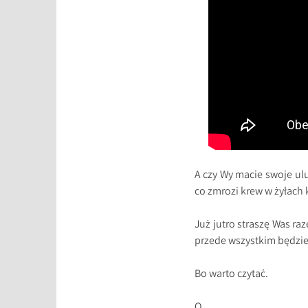
A czy Wy macie swoje ul
co zmrozi krew w żyłach
Już jutro straszę Was r
przede wszystkim będzie
Bo warto czytać.
O.