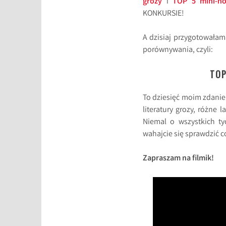
grozy
i
TOP 5 mini-ho
KONKURSIE!
A dzisiaj przygotowałam
porównywania, czyli:
TOP
To dziesięć moim zdanie
literatury grozy, różne 
Niemal o wszystkich t
wahajcie się sprawdzić co
Zapraszam na filmik!