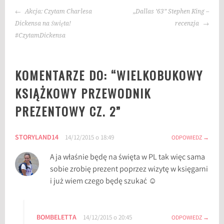
NAWIGACJA
i
Akcja: Czytam Charlesa
„Dallas ’63” Stephen King –
WPISU
:
Dickensa na Święta!
recenzja
i
#CzytamDickensa
d
e
KOMENTARZE DO: “
WIELKOBUKOWY
a
l
KSIĄŻKOWY PRZEWODNIK
n
PREZENTOWY CZ. 2
”
e
p
r
STORYLAND14
14/12/2015 o 18:49
ODPOWIEDZ
e
z
A ja właśnie będę na święta w PL tak więc sama
e
sobie zrobię prezent poprzez wizytę w księgarni
n
i już wiem czego będę szukać ☺
t
y
,
BOMBELETTA
14/12/2015 o 20:45
ODPOWIEDZ