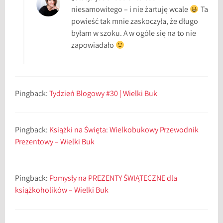
i
niesamowitego – i nie żartuję wcale
Ta
ą
powieść tak mnie zaskoczyła, że długo
ż
byłam w szoku. A w ogóle się na to nie
k
zapowiadało
i
n
a
ś
Pingback:
Tydzień Blogowy #30 | Wielki Buk
w
i
ę
Pingback:
Książki na Święta: Wielkobukowy Przewodnik
t
Prezentowy – Wielki Buk
a
Pingback:
Pomysły na PREZENTY ŚWIĄTECZNE dla
książkoholików – Wielki Buk