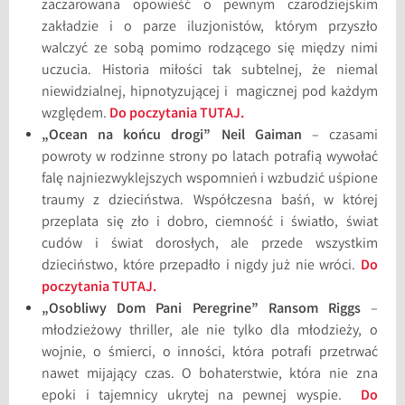
zaczarowana opowieść o pewnym czarodziejskim
zakładzie i o parze iluzjonistów, którym przyszło
walczyć ze sobą pomimo rodzącego się między nimi
uczucia. Historia miłości tak subtelnej, że niemal
niewidzialnej, hipnotyzującej i magicznej pod każdym
względem.
Do poczytania TUTAJ.
„Ocean na końcu drogi” Neil Gaiman
– czasami
powroty w rodzinne strony po latach potrafią wywołać
falę najniezwyklejszych wspomnień i wzbudzić uśpione
traumy z dzieciństwa. Współczesna baśń, w której
przeplata się zło i dobro, ciemność i światło, świat
cudów i świat dorosłych, ale przede wszystkim
dzieciństwo, które przepadło i nigdy już nie wróci.
Do
poczytania TUTAJ.
„Osobliwy Dom Pani Peregrine” Ransom Riggs
–
młodzieżowy thriller, ale nie tylko dla młodzieży, o
wojnie, o śmierci, o inności, która potrafi przetrwać
nawet mijający czas. O bohaterstwie, która nie zna
epoki i tajemnicy ukrytej na pewnej wyspie.
Do