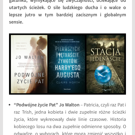
gatunku, wymykające się zwyczajności, uciekające od
utartych ścieżek. O sile ludzkiego ducha i o walce o
lepsze jutro w tym bardziej zacisznym i globalnym
sensie.
“Podwójne życie Pat” Jo Walton
– Patricia, czyli raz Pat i
raz Trish, jedna kobieta i dwie zupełnie różne ścieżki
życia, które wykreowały dwie linie czasowe. Historia
kobiecego losu na dwa zupełnie odmienne sposoby. O
odwadze, o wyborach, które mogą zmienić wszystko i