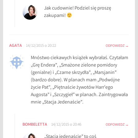
k
Jak cudownie! Podziel się proszę
s
zakupami!
i
ą
ż
k
AGATA
14/12/2015 o 20:22
ODPOWIEDZ
i
n
Mnóstwo ciekawych książek wybrałaś. Czytałam
a
„Grę Endera”, „Smażone zielone pomidory
p
(genialne) i „Czarne skrzydła”, „Marsjanin”
r
(bardzo dobre). W planach mam „Podwójne
e
życie Pat”, „Piętnaście żywotów Harr’ego
z
Augosta” i „Szczygieł” w planach. Zaintrygowała
e
mnie „Stacja Jedenaście”.
n
t
,
BOMBELETTA
14/12/2015 o 20:46
ODPOWIEDZ
k
s
„Stacja jedenaście” to coś