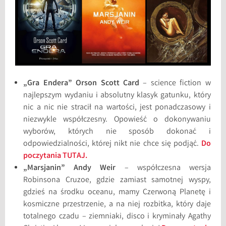
„Gra Endera” Orson Scott Card
– science fiction w
najlepszym wydaniu i absolutny klasyk gatunku, który
nic a nic nie stracił na wartości, jest ponadczasowy i
niezwykle współczesny. Opowieść o dokonywaniu
wyborów, których nie sposób dokonać i
odpowiedzialności, której nikt nie chce się podjąć.
Do
poczytania TUTAJ.
„Marsjanin” Andy Weir
– współczesna wersja
Robinsona Cruzoe, gdzie zamiast samotnej wyspy,
gdzieś na środku oceanu, mamy Czerwoną Planetę i
kosmiczne przestrzenie, a na niej rozbitka, który daje
totalnego czadu – ziemniaki, disco i kryminały Agathy