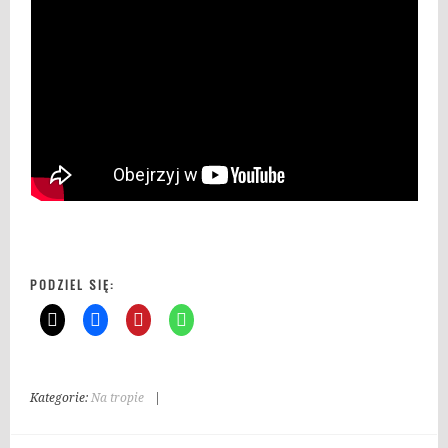
PODZIEL SIĘ:
Kategorie:
Na tropie
|
T
a
g