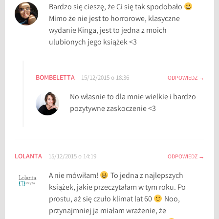
Bardzo się cieszę, że Ci się tak spodobało
3
Mimo że nie jest to horrorowe, klasyczne
,
wydanie Kinga, jest to jedna z moich
d
ulubionych jego książek <3
a
l
l
BOMBELETTA
15/12/2015 o 18:36
ODPOWIEDZ
a
s
No własnie to dla mnie wielkie i bardzo
6
pozytywne zaskoczenie <3
3
,
H
a
LOLANTA
15/12/2015 o 14:19
ODPOWIEDZ
r
A nie mówiłam!
To jedna z najlepszych
v
książek, jakie przeczytałam w tym roku. Po
e
prostu, aż się czuło klimat lat 60
Noo,
y
przynajmniej ja miałam wrażenie, że
L