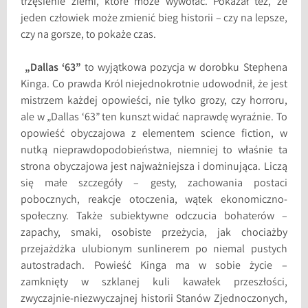
trzęsienie ziemi, które może wywołać. Pokazał też, że
jeden człowiek może zmienić bieg historii – czy na lepsze,
czy na gorsze, to pokaże czas.
„Dallas ‘63”
to wyjątkowa pozycja w dorobku Stephena
Kinga. Co prawda Król niejednokrotnie udowodnił, że jest
mistrzem każdej opowieści, nie tylko grozy, czy horroru,
ale w „Dallas ‘63” ten kunszt widać naprawdę wyraźnie. To
opowieść obyczajowa z elementem science fiction, w
nutką nieprawdopodobieństwa, niemniej to właśnie ta
strona obyczajowa jest najważniejsza i dominująca. Liczą
się małe szczegóły – gesty, zachowania postaci
pobocznych, reakcje otoczenia, wątek ekonomiczno-
społeczny. Także subiektywne odczucia bohaterów –
zapachy, smaki, osobiste przeżycia, jak chociażby
przejażdżka ulubionym sunlinerem po niemal pustych
autostradach. Powieść Kinga ma w sobie życie –
zamknięty w szklanej kuli kawałek przeszłości,
zwyczajnie-niezwyczajnej historii Stanów Zjednoczonych,