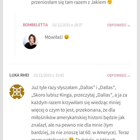
przeniosłam się tam razem z Jakiem
e
e
O
BOMBELETTA
s
15/12/2015 o 18:37
ODPOWIEDZ
w
Mówiłaś!
a
l
d
,
J
LUKA RHEI
15/12/2015 o 15:42
ODPOWIEDZ
o
h
Już tyle razy słyszałam „Dallas” i „Dallas”,
n
„Skoro lubisz Kinga, przeczytaj „Dallas”, a ja za
F
każdym razem krzywiłam się wiedząc mniej
.
więcej o czym to jest, przekonana, że dla
K
miłośników amerykańskiej historii będzie jak
e
znalazł, ale na pewno nie dla mnie (tym
n
bardziej, że nie znoszę lat 60. w Ameryce). Teraz
n