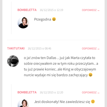
a
BOMBELETTA
16/12/2015 o 12:19
ODPOWIEDZ
c
h
Przegodna
n
a
K
e
n
TAKITUTAKI
16/12/2015 o 08:46
ODPOWIEDZ
n
e
o ja! znów ten Dallas .. już jak Marta czytała to
d
sobie oiecywałem ze w tym roku przeczytam.. a
y
tu już prawie koniec..ale King w obyczajowym
'
nurcie wydaje mi się bardzo zachęcający
e
g
o
BOMBELETTA
16/12/2015 o 12:20
ODPOWIEDZ
Jest doskonały! Nie zawiedziesz się