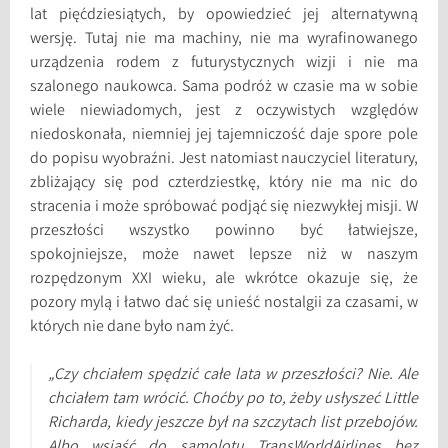
lat pięćdziesiątych, by opowiedzieć jej alternatywną
wersję. Tutaj nie ma machiny, nie ma wyrafinowanego
urządzenia rodem z futurystycznych wizji i nie ma
szalonego naukowca. Sama podróż w czasie ma w sobie
wiele niewiadomych, jest z oczywistych względów
niedoskonała, niemniej jej tajemniczość daje spore pole
do popisu wyobraźni. Jest natomiast nauczyciel literatury,
zbliżający się pod czterdziestkę, który nie ma nic do
stracenia i może spróbować podjąć się niezwykłej misji. W
przeszłości wszystko powinno być łatwiejsze,
spokojniejsze, może nawet lepsze niż w naszym
rozpędzonym XXI wieku, ale wkrótce okazuje się, że
pozory mylą i łatwo dać się unieść nostalgii za czasami, w
których nie dane było nam żyć.
„Czy chciałem spędzić całe lata w przeszłości? Nie. Ale
chciałem tam wrócić. Choćby po to, żeby usłyszeć Little
Richarda, kiedy jeszcze był na szczytach list przebojów.
Albo wsiąść do samolotu TransWorldAirlines bez