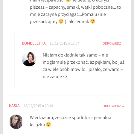
mam wątpliwości
Te detale, o których
e
piszesz – zapachy, smaki, wątki poboczne… to
d
mnie zaczyna przyciągać…Pomału (nie
y
przesadzajmy
), ale jednak
,
S
t
BOMBELETTA
15/12/2015 o 18:57
ODPOWIEDZ
e
Miałam dokładnie tak samo – nie
p
mogłam się przekonać, aż pękłam, bo już
h
za wiele osób mówiło i pisało, że warto –
e
nie żałuję <3
n
K
i
n
g
KASIA
15/12/2015 o 20:49
ODPOWIEDZ
,
Wiedziałam, że Ci się spodoba – genialna
z
książka
a
m