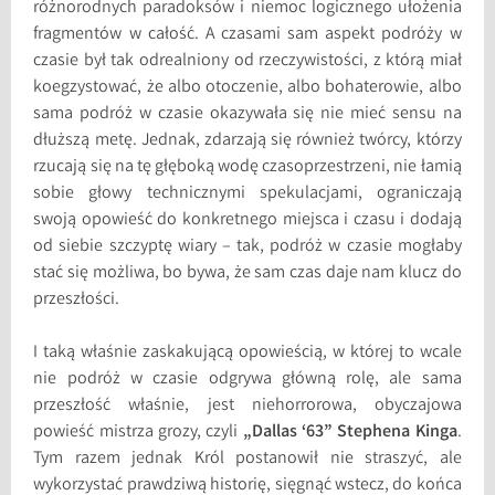
różnorodnych paradoksów i niemoc logicznego ułożenia
fragmentów w całość. A czasami sam aspekt podróży w
czasie był tak odrealniony od rzeczywistości, z którą miał
koegzystować, że albo otoczenie, albo bohaterowie, albo
sama podróż w czasie okazywała się nie mieć sensu na
dłuższą metę. Jednak, zdarzają się również twórcy, którzy
rzucają się na tę głęboką wodę czasoprzestrzeni, nie łamią
sobie głowy technicznymi spekulacjami, ograniczają
swoją opowieść do konkretnego miejsca i czasu i dodają
od siebie szczyptę wiary – tak, podróż w czasie mogłaby
stać się możliwa, bo bywa, że sam czas daje nam klucz do
przeszłości.
I taką właśnie zaskakującą opowieścią, w której to wcale
nie podróż w czasie odgrywa główną rolę, ale sama
przeszłość właśnie, jest niehorrorowa, obyczajowa
powieść mistrza grozy, czyli
„Dallas ‘63” Stephena Kinga
.
Tym razem jednak Król postanowił nie straszyć, ale
wykorzystać prawdziwą historię, sięgnąć wstecz, do końca