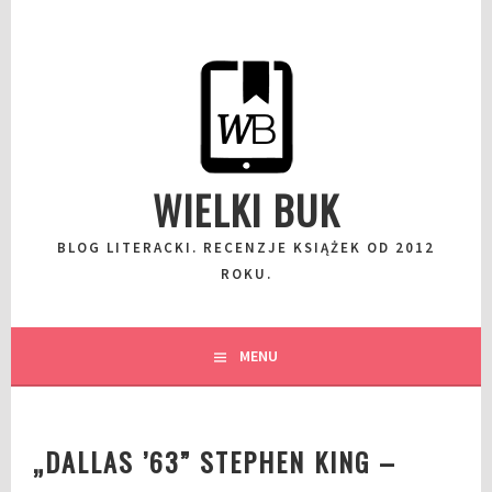
Przeskocz
do
wpisu
WIELKI BUK
BLOG LITERACKI. RECENZJE KSIĄŻEK OD 2012
ROKU.
MENU
„DALLAS ’63” STEPHEN KING –