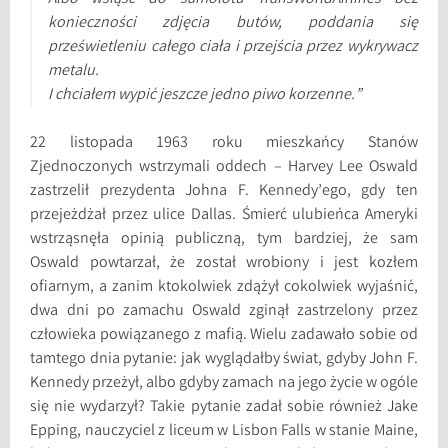
konieczności zdjęcia butów, poddania się
prześwietleniu całego ciała i przejścia przez wykrywacz
metalu.
I chciałem wypić jeszcze jedno piwo korzenne.”
22 listopada 1963 roku mieszkańcy Stanów
Zjednoczonych wstrzymali oddech – Harvey Lee Oswald
zastrzelił prezydenta Johna F. Kennedy’ego, gdy ten
przejeżdżał przez ulice Dallas. Śmierć ulubieńca Ameryki
wstrząsnęła opinią publiczną, tym bardziej, że sam
Oswald powtarzał, że został wrobiony i jest kozłem
ofiarnym, a zanim ktokolwiek zdążył cokolwiek wyjaśnić,
dwa dni po zamachu Oswald zginął zastrzelony przez
człowieka powiązanego z mafią. Wielu zadawało sobie od
tamtego dnia pytanie: jak wyglądałby świat, gdyby John F.
Kennedy przeżył, albo gdyby zamach na jego życie w ogóle
się nie wydarzył? Takie pytanie zadał sobie również Jake
Epping, nauczyciel z liceum w Lisbon Falls w stanie Maine,