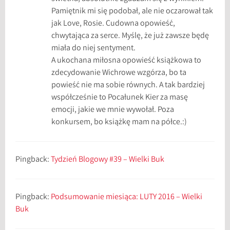
c
Pamiętnik mi się podobał, ale nie oczarował tak
e
jak Love, Rosie. Cudowna opowieść,
l
chwytająca za serce. Myślę, że już zawsze będę
i
miała do niej sentyment.
a
A ukochana miłosna opowieść książkowa to
A
zdecydowanie Wichrowe wzgórza, bo ta
h
powieść nie ma sobie równych. A tak bardziej
e
współcześnie to Pocałunek Kier za masę
r
emocji, jakie we mnie wywołał. Poza
n
konkursem, bo książkę mam na półce.:)
,
L
o
Pingback:
Tydzień Blogowy #39 – Wielki Buk
v
e
R
Pingback:
Podsumowanie miesiąca: LUTY 2016 – Wielki
o
Buk
s