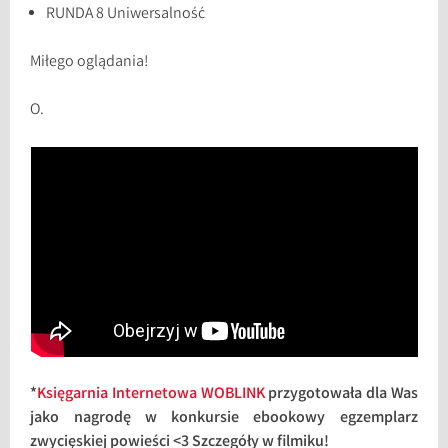
RUNDA 8 Uniwersalność
Miłego oglądania!
O.
*
Księgarnia Internetowa WOBLINK
przygotowała dla Was
jako nagrodę w konkursie ebookowy egzemplarz
zwycięskiej powieści <3 Szczegóły w filmiku!