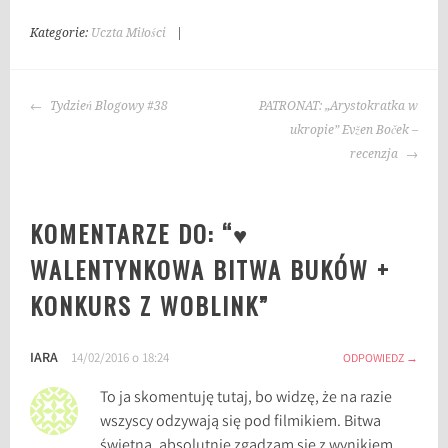
Kategorie:
Uczta Miłości
|
T
a
g
NAWIGACJA
i
Tydzień Blogowy #38
PATRONAT: „Arystokratka w
WPISU
:
ukropie” Evžen Boček –
B
recenzja
i
t
KOMENTARZE DO: “
♥
w
a
WALENTYNKOWA BITWA BUKÓW +
B
KONKURS Z WOBLINK
”
u
k
ó
IARA
14/02/2016 o 18:24
ODPOWIEDZ
w
,
To ja skomentuję tutaj, bo widzę, że na razie
C
wszyscy odzywają się pod filmikiem. Bitwa
e
świetna, absolutnie zgadzam się z wynikiem.