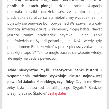
miłością nieokiełznaną, zanim nadeszła wojna, a w
pobliskich lasach płonęli ludzie.
I zanim okupacja
odebrała resztki nadziei. Jeszcze zanim mojego
pradziadka zabrał ze świata niefortunny wypadek, zanim
pojawiły się pierwsze bombowce nad Warszawą i wyrwały
zionącą śmiercią dziurę w kamienicy mojej babci. Nawet
jeszcze zanim pradziadek Szymka, Lucjan, zabił
niedźwiedzia na Syberii gołymi rękami. Może wtedy, gdy
przed domem Budzikiewiczów po raz pierwszy zakwitła ta
przeklęta topola? Tak, to mogło zacząć się właśnie wtedy,
ale nigdy nie będzie pewności.
Takie niewyraźne myśli, chaotyczne bańki historii i
wspomnienia rodzinne wywołuje lektura najnowszej
powieści Jakuba Małeckiego, czyli Rdzy.
Czy to możliwe,
żeby była lepsza od paraliżującego Dygotu? Bardziej
przejmująca od Śladów?
Czytaj dalej
→