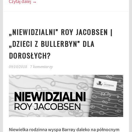
Czytaj dalej
→
„NIEWIDZIALNI” ROY JACOBSEN |
„DZIECI Z BULLERBYN” DLA
DOROSŁYCH?
09/10/2018
7 komentarzy
Niewielka rodzinna wyspa Barrøy daleko na północnym