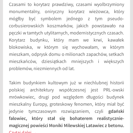
Czasami to korytarz prawdziwy, czasami wyolbrzymiony
monumentalny, oniryczny korytarz wieżowca, który
mógłby być symbolem jednego z tym pseudo-
corbusierowskich koszmarków, jakich powstawało na
pęczki w tamtych utylitarnych, modernistycznych czasach.
Korytarz budynku, który mam we krwi, kawałek
blokowiska, w którym się wychowałam, w którym
mieszkam, odprysk domu o milionach zapachów, setkach
mieszkańców, dziesiątkach mniejszych i większych
problemów, niezmiennych od lat.
Takim budynkiem kultowym już w niechlubnej historii
polskiej architektury współczesnej jest PRL-owski
mrówkowiec, drugi pod względem długości budynek
mieszkalny Europy, groteskowy fenomen, który miał być
jedynie tymczasowym rozwiązaniem, czyli
gdański
falowiec, który stał się bohaterem realistycznie-
magicznej powieści Moniki Milewskiej Latawiec z betonu.