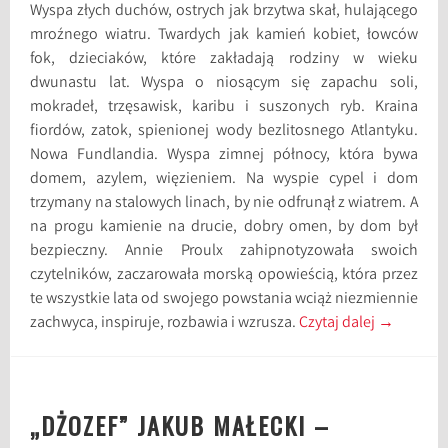
Wyspa złych duchów, ostrych jak brzytwa skał, hulającego
mroźnego wiatru. Twardych jak kamień kobiet, łowców
fok, dzieciaków, które zakładają rodziny w wieku
dwunastu lat. Wyspa o niosącym się zapachu soli,
mokradeł, trzęsawisk, karibu i suszonych ryb. Kraina
fiordów, zatok, spienionej wody bezlitosnego Atlantyku.
Nowa Fundlandia. Wyspa zimnej północy, która bywa
domem, azylem, więzieniem. Na wyspie cypel i dom
trzymany na stalowych linach, by nie odfrunął z wiatrem. A
na progu kamienie na drucie, dobry omen, by dom był
bezpieczny. Annie Proulx zahipnotyzowała swoich
czytelników, zaczarowała morską opowieścią, która przez
te wszystkie lata od swojego powstania wciąż niezmiennie
zachwyca, inspiruje, rozbawia i wzrusza.
Czytaj dalej
→
„DŻOZEF” JAKUB MAŁECKI –