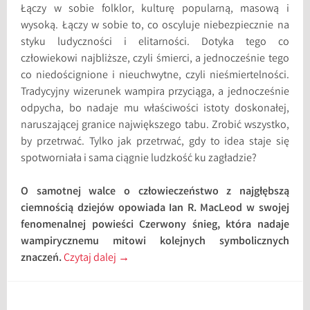
Łączy w sobie folklor, kulturę popularną, masową i
wysoką. Łączy w sobie to, co oscyluje niebezpiecznie na
styku ludyczności i elitarności. Dotyka tego co
człowiekowi najbliższe, czyli śmierci, a jednocześnie tego
co niedoścignione i nieuchwytne, czyli nieśmiertelności.
Tradycyjny wizerunek wampira przyciąga, a jednocześnie
odpycha, bo nadaje mu właściwości istoty doskonałej,
naruszającej granice największego tabu. Zrobić wszystko,
by przetrwać. Tylko jak przetrwać, gdy to idea staje się
spotworniała i sama ciągnie ludzkość ku zagładzie?
O samotnej walce o człowieczeństwo z najgłębszą
ciemnością dziejów opowiada Ian R. MacLeod w swojej
fenomenalnej powieści Czerwony śnieg, która nadaje
wampirycznemu mitowi kolejnych symbolicznych
znaczeń.
Czytaj dalej
→