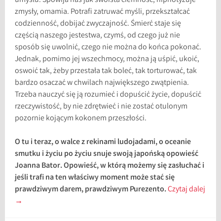
umysłu. Spowija nas jak swoista ciemność, hipnotyzuje
zmysły, omamia. Potrafi zatruwać myśli, przekształcać
codzienność, dobijać zwyczajność. Śmierć staje się
częścią naszego jestestwa, czymś, od czego już nie
sposób się uwolnić, czego nie można do końca pokonać.
Jednak, pomimo jej wszechmocy, można ją uśpić, ukoić,
oswoić tak, żeby przestała tak boleć, tak torturować, tak
bardzo osaczać w chwilach największego zwątpienia.
Trzeba nauczyć się ją rozumieć i dopuścić życie, dopuścić
rzeczywistość, by nie zdrętwieć i nie zostać otulonym
pozornie kojącym kokonem przeszłości.
O tu i teraz, o walce z rekinami ludojadami, o oceanie
smutku i życiu po życiu snuje swoją japońską opowieść
Joanna Bator. Opowieść, w którą możemy się zasłuchać i
jeśli trafi na ten właściwy moment może stać się
prawdziwym darem, prawdziwym Purezento.
Czytaj dalej
→