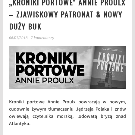
„KRONIKI PORTOWE” ANNIE PROULX
– ZJAWISKOWY PATRONAT & NOWY
DUŻY BUK
06/07/2018
7 komentarzy
Kroniki portowe Annie Proulx powracają w nowym,
cudownie żywym tłumaczeniu Jędrzeja Polaka i znów
owiewają czytelnika morską, lodowatą bryzą znad
Atlantyku.