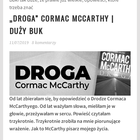
Buki tak duże, że prawie już wielkie, opowieści, które
trzeba znać
„DROGA” CORMAC MCCARTHY |
DUŻY BUK
11/07/2019
8 komentarzy
Od lat zbierałam się, by opowiedzieć o Drodze Cormaca
McCarthyego. Od lat ważyłam słowa, mieliłam je w
głowie, przeżywałam w sercu. Powieść czytałam
trzykrotnie. Trzykrotnie zrobiła na mnie piorunujące
wrażenie. Jak to McCarthy pisarz mojego życia.