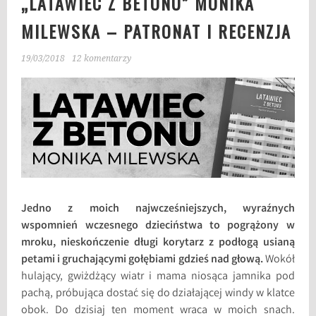
„LATAWIEC Z BETONU” MONIKA
MILEWSKA – PATRONAT I RECENZJA
19/03/2018
12 komentarzy
Jedno z moich najwcześniejszych, wyraźnych
wspomnień wczesnego dzieciństwa to pogrążony w
mroku, nieskończenie długi korytarz z podłogą usianą
petami i gruchającymi gołębiami gdzieś nad głową.
Wokół
hulający, gwiżdżący wiatr i mama niosąca jamnika pod
pachą, próbująca dostać się do działającej windy w klatce
obok. Do dzisiaj ten moment wraca w moich snach.