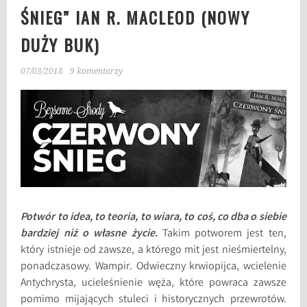
ŚNIEG” IAN R. MACLEOD (NOWY
DUŻY BUK)
07/03/2018
9 komentarzy
Potwór to idea, to teoria, to wiara, to coś, co dba o siebie
bardziej niż o własne życie.
Takim potworem jest ten,
który istnieje od zawsze, a którego mit jest nieśmiertelny,
ponadczasowy. Wampir. Odwieczny krwiopijca, wcielenie
Antychrysta, ucieleśnienie węża, które powraca zawsze
pomimo mijających stuleci i historycznych przewrotów.