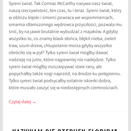
Syreni świat. Tak Cormac McCarthy nazywa nasz świat,
naszą rzeczywistość, ten czas, tu i teraz. Syreni świat, który
w obliczu klęski i śmierci powraca we wspomnieniach,
omamia stłamszonego wędrowca przyszłości, pozwala mu
śnić, by na jawie brutalnie wybudzać z majaków. A gdyby
wszystko to, co znamy blask słońca, błękit nieba, zieleń
traw, szum drzew, chlupotanie morza gdyby wszystko
obróciło się w pył? Tylko syreni świat mógłby dawać
nadzieję na jutro, które najpewniej nie nadejdzie. Tylko
syreni świat mógłby rozszarpywać stare rany, ale
popychałby także nogi naprzód, na drodze ku potępieniu.
Tylko syreni świat podsycałby ostatnie iskierki dobra,
które musiało zaszyć się w niedostępnych ciemnościach.
Czytaj dalej
→