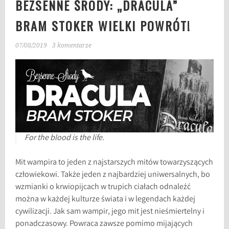
BEZSENNE ŚRODY: „DRACULA”
BRAM STOKER WIELKI POWRÓT!
07/08/2019
3 komentarze
For the blood is the life.
Mit wampira to jeden z najstarszych mitów towarzyszących
człowiekowi. Także jeden z najbardziej uniwersalnych, bo
wzmianki o krwiopijcach w trupich ciałach odnaleźć
można w każdej kulturze świata i w legendach każdej
cywilizacji. Jak sam wampir, jego mit jest nieśmiertelny i
ponadczasowy. Powraca zawsze pomimo mijających