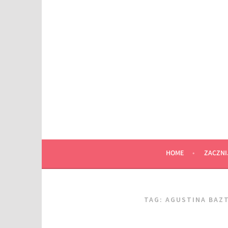
Przeskocz
do
wpisu
HOME
ZACZNI
TAG:
AGUSTINA BAZ