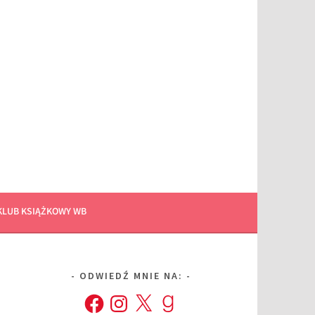
KLUB KSIĄŻKOWY WB
ODWIEDŹ MNIE NA:
Facebook
Instagram
X
Goodreads