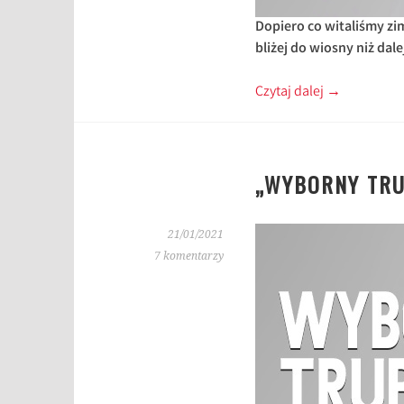
Dopiero co witaliśmy zim
bliżej do wiosny niż da
Czytaj dalej
→
„WYBORNY TRU
21/01/2021
7 komentarzy